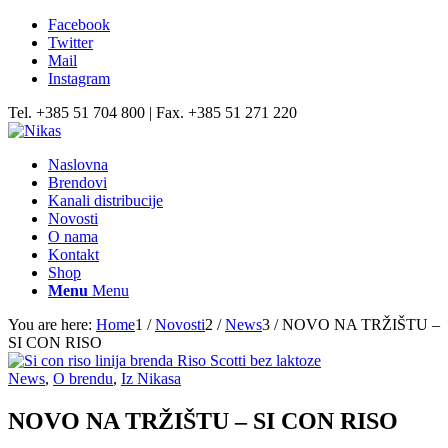
Facebook
Twitter
Mail
Instagram
Tel. +385 51 704 800 | Fax. +385 51 271 220
Naslovna
Brendovi
Kanali distribucije
Novosti
O nama
Kontakt
Shop
Menu
Menu
You are here:
Home
1
/
Novosti
2
/
News
3
/
NOVO NA TRŽIŠTU –
SI CON RISO
News
,
O brendu
,
Iz Nikasa
NOVO NA TRŽIŠTU – SI CON RISO