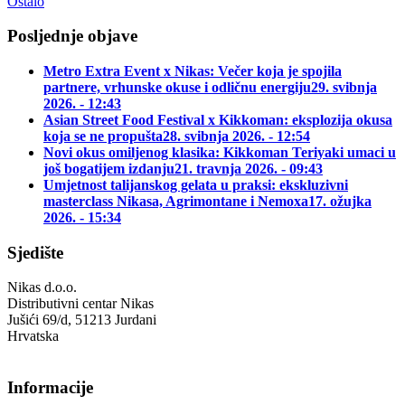
Ostalo
Posljednje objave
Metro Extra Event x Nikas: Večer koja je spojila
partnere, vrhunske okuse i odličnu energiju
29. svibnja
2026. - 12:43
Asian Street Food Festival x Kikkoman: eksplozija okusa
koja se ne propušta
28. svibnja 2026. - 12:54
Novi okus omiljenog klasika: Kikkoman Teriyaki umaci u
još bogatijem izdanju
21. travnja 2026. - 09:43
Umjetnost talijanskog gelata u praksi: ekskluzivni
masterclass Nikasa, Agrimontane i Nemoxa
17. ožujka
2026. - 15:34
Sjedište
Nikas d.o.o.
Distributivni centar Nikas
Jušići 69/d, 51213 Jurdani
Hrvatska
Informacije