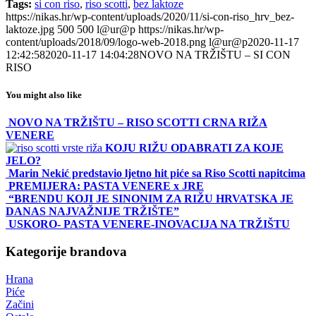
Tags:
si con riso
,
riso scotti
,
bez laktoze
https://nikas.hr/wp-content/uploads/2020/11/si-con-riso_hrv_bez-
laktoze.jpg
500
500
l@ur@p
https://nikas.hr/wp-
content/uploads/2018/09/logo-web-2018.png
l@ur@p
2020-11-17
12:42:58
2020-11-17 14:04:28
NOVO NA TRŽIŠTU – SI CON
RISO
You might also like
NOVO NA TRŽIŠTU – RISO SCOTTI CRNA RIŽA
VENERE
KOJU RIŽU ODABRATI ZA KOJE
JELO?
Marin Nekić predstavio ljetno hit piće sa Riso Scotti napitcima
PREMIJERA: PASTA VENERE x JRE
“BRENDU KOJI JE SINONIM ZA RIŽU HRVATSKA JE
DANAS NAJVAŽNIJE TRŽIŠTE”
USKORO- PASTA VENERE-INOVACIJA NA TRŽIŠTU
Kategorije brandova
Hrana
Piće
Začini