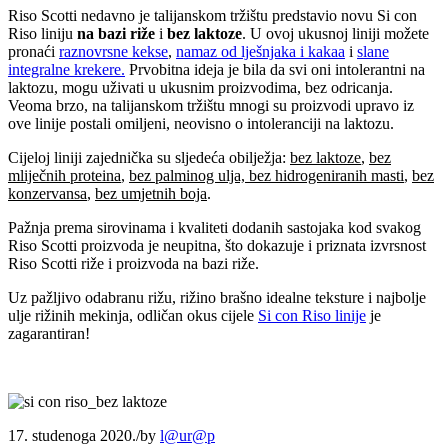
Riso Scotti nedavno je talijanskom tržištu predstavio novu Si con
Riso liniju
na bazi riže
i
bez laktoze
. U ovoj ukusnoj liniji možete
pronaći
raznovrsne kekse
,
namaz od lješnjaka i kakaa
i
slane
integralne krekere.
Prvobitna ideja je bila da svi oni intolerantni na
laktozu, mogu uživati u ukusnim proizvodima, bez odricanja.
Veoma brzo, na talijanskom tržištu mnogi su proizvodi upravo iz
ove linije postali omiljeni, neovisno o intoleranciji na laktozu.
Cijeloj liniji zajednička su sljedeća obilježja:
bez laktoze
,
bez
mliječnih proteina
,
bez palminog ulja, bez hidrogeniranih masti
,
bez
konzervansa
,
bez umjetnih boja
.
Pažnja prema sirovinama i kvaliteti dodanih sastojaka kod svakog
Riso Scotti proizvoda je neupitna, što dokazuje i priznata izvrsnost
Riso Scotti riže i proizvoda na bazi riže.
Uz pažljivo odabranu rižu, rižino brašno idealne teksture i najbolje
ulje rižinih mekinja, odličan okus cijele
Si con Riso linije
je
zagarantiran!
17. studenoga 2020.
/
by
l@ur@p