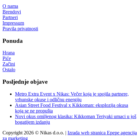
O nama
Brendovi
Partneri
Impressum
Pravila privatnosti
Ponuda
Hrana
Piće
Začini
Ostalo
Posljednje objave
Metro Extra Event x Nikas: Večer koja je spojila partnere,
vrhunske okuse i odličnu energiju
Asian Street Food Festival x Kikkoman: eksplozija okusa
koja se ne propušta
Novi okus omiljenog klasika: Kikkoman Teriyaki umaci u još
bogatijem izdanju
Copyright 2026 © Nikas d.o.o. |
Izrada web stranica Epepe agencija
za marketing