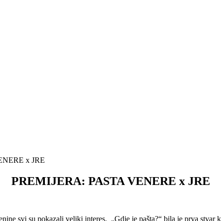
ENERE x JRE
PREMIJERA: PASTA VENERE x JRE
e svi su pokazali veliki interes. „Gdje je pašta?“ bila je prva stvar k