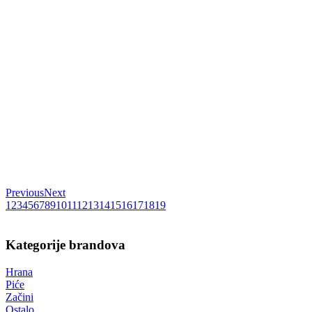
Previous
Next
1
2
3
4
5
6
7
8
9
10
11
12
13
14
15
16
17
18
19
Kategorije brandova
Hrana
Piće
Začini
Ostalo