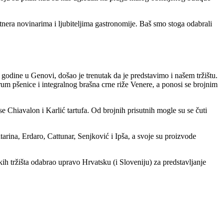
tnera novinarima i ljubiteljima gastronomije. Baš smo stoga odabrali
 godine u Genovi, došao je trenutak da je predstavimo i našem tržištu.
urum pšenice i integralnog brašna crne riže Venere, a ponosi se brojnim
Chiavalon i Karlić tartufa. Od brojnih prisutnih mogle su se čuti
arina, Erdaro, Cattunar, Senjković i Ipša, a svoje su proizvode
kih tržišta odabrao upravo Hrvatsku (i Sloveniju) za predstavljanje