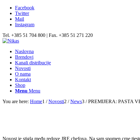
Facebook
Twitter
Mail
Instagram
Tel. +385 51 704 800 | Fax. +385 51 271 220
Naslovna
Brendovi
Kanali distribucije
Novosti
O nama
Kontakt
Shop
Menu
Menu
You are here:
Home
1
/
Novosti
2
/
News
3
/
PREMIJERA: PASTA V
Novost je stigla među redove JRE chefova. Na sam spomen crne tjestenin