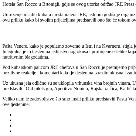
Hotela San Rocco u Brtonigli, gdje se ovog utorka održao JRE Press 
Udruženje mladih kuhara i restauratera JRE, jednom godišnje organizir
ovu priliku kako bi svojim prijateljima predstavili ono što će tokom ov
Pašta Venere, kako je popularno zovemo u Istri i na Kvarneru, stigla j
Integralna je to tjestenina jedinstvenog okusa i profinjene estetike ko
nutritivnim blagodatima.
Pod kuharskom palicom JRE chefova u San Roccu je premijerno priprem
pozitivne reakcije i komentari kako je tjestenina izrazito ukusna i zani
Uz ukusna jela odlično su se uklopila vrhunska vina brojnih vinara. Uz
predstavili i Old pilots gin, Aperitivo Nonino, Rajska rajčica, Karlić ta
Veliko nam je zadovoljstvo što smo imali priliku predstaviti Pastu Ven
ove tjestenine.