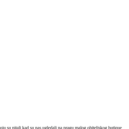
oju su pitali kad su nas ugledali na pragu malog obiteljskog butique