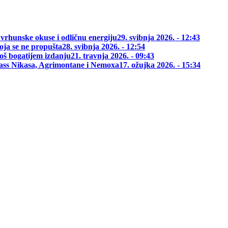
 vrhunske okuse i odličnu energiju
29. svibnja 2026. - 12:43
oja se ne propušta
28. svibnja 2026. - 12:54
oš bogatijem izdanju
21. travnja 2026. - 09:43
class Nikasa, Agrimontane i Nemoxa
17. ožujka 2026. - 15:34