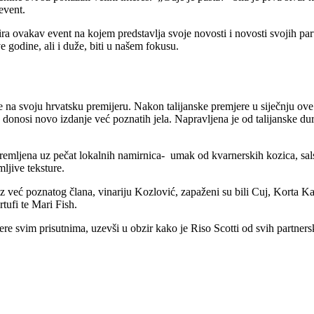
event.
a ovakav event na kojem predstavlja svoje novosti i novosti svojih par
e godine, ali i duže, biti u našem fokusu.
e na svoju hrvatsku premijeru. Nakon talijanske premjere u siječnju ove
ja donosi novo izdanje već poznatih jela. Napravljena je od talijanske d
ljena uz pečat lokalnih namirnica- umak od kvarnerskih kozica, salse 
mljive teksture.
 već poznatog člana, vinariju Kozlović, zapaženi su bili Cuj, Korta Kat
rtufi te Mari Fish.
ere svim prisutnima, uzevši u obzir kako je Riso Scotti od svih partners