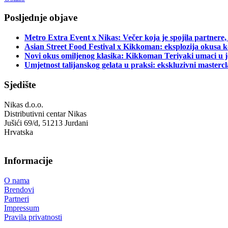
Posljednje objave
Metro Extra Event x Nikas: Večer koja je spojila partnere,
Asian Street Food Festival x Kikkoman: eksplozija okusa k
Novi okus omiljenog klasika: Kikkoman Teriyaki umaci u j
Umjetnost talijanskog gelata u praksi: ekskluzivni master
Sjedište
Nikas d.o.o.
Distributivni centar Nikas
Jušići 69/d, 51213 Jurdani
Hrvatska
Informacije
O nama
Brendovi
Partneri
Impressum
Pravila privatnosti