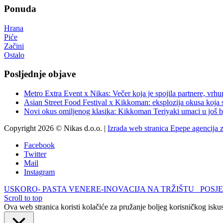
Ponuda
Hrana
Piće
Začini
Ostalo
Posljednje objave
Metro Extra Event x Nikas: Večer koja je spojila partnere, vrhu
Asian Street Food Festival x Kikkoman: eksplozija okusa koja 
Novi okus omiljenog klasika: Kikkoman Teriyaki umaci u još b
Copyright 2026 © Nikas d.o.o. |
Izrada web stranica Epepe agencija 
Facebook
Twitter
Mail
Instagram
USKORO- PASTA VENERE-INOVACIJA NA TRŽIŠTU
POSJE
Scroll to top
Ova web stranica koristi kolačiće za pružanje boljeg korisničkog iskus