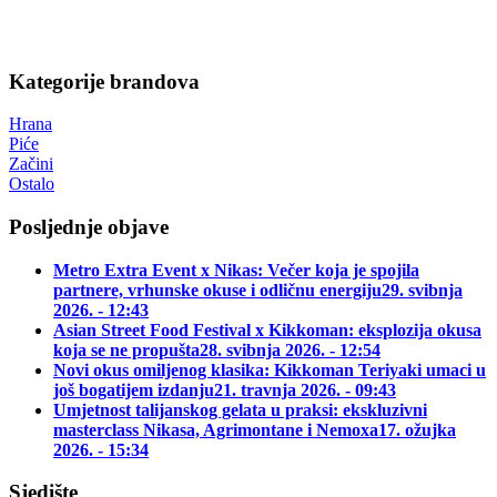
Kategorije brandova
Hrana
Piće
Začini
Ostalo
Posljednje objave
Metro Extra Event x Nikas: Večer koja je spojila
partnere, vrhunske okuse i odličnu energiju
29. svibnja
2026. - 12:43
Asian Street Food Festival x Kikkoman: eksplozija okusa
koja se ne propušta
28. svibnja 2026. - 12:54
Novi okus omiljenog klasika: Kikkoman Teriyaki umaci u
još bogatijem izdanju
21. travnja 2026. - 09:43
Umjetnost talijanskog gelata u praksi: ekskluzivni
masterclass Nikasa, Agrimontane i Nemoxa
17. ožujka
2026. - 15:34
Sjedište