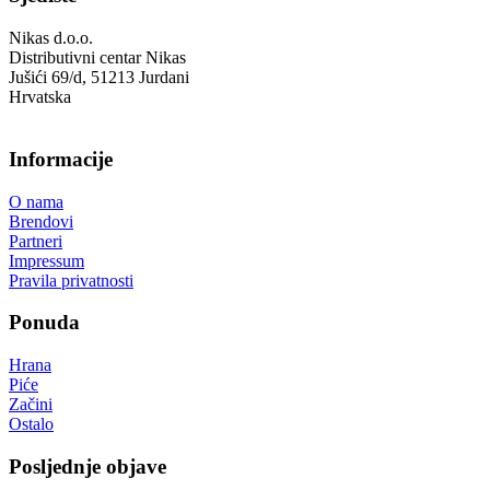
Nikas d.o.o.
Distributivni centar Nikas
Jušići 69/d, 51213 Jurdani
Hrvatska
Informacije
O nama
Brendovi
Partneri
Impressum
Pravila privatnosti
Ponuda
Hrana
Piće
Začini
Ostalo
Posljednje objave