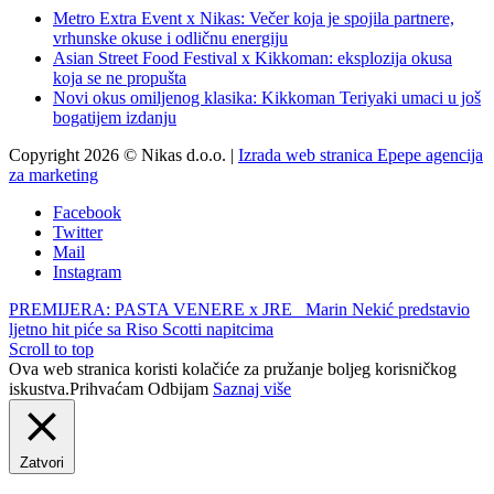
Metro Extra Event x Nikas: Večer koja je spojila partnere,
vrhunske okuse i odličnu energiju
Asian Street Food Festival x Kikkoman: eksplozija okusa
koja se ne propušta
Novi okus omiljenog klasika: Kikkoman Teriyaki umaci u još
bogatijem izdanju
Copyright 2026 © Nikas d.o.o. |
Izrada web stranica Epepe agencija
za marketing
Facebook
Twitter
Mail
Instagram
PREMIJERA: PASTA VENERE x JRE
Marin Nekić predstavio
ljetno hit piće sa Riso Scotti napitcima
Scroll to top
Ova web stranica koristi kolačiće za pružanje boljeg korisničkog
iskustva.
Prihvaćam
Odbijam
Saznaj više
Zatvori