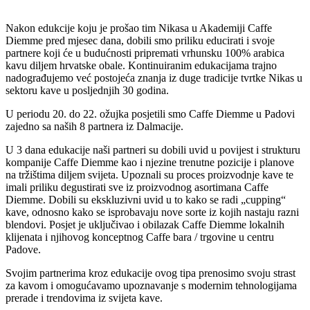
Nakon edukcije koju je prošao tim Nikasa u Akademiji Caffe
Diemme pred mjesec dana, dobili smo priliku educirati i svoje
partnere koji će u budućnosti pripremati vrhunsku 100% arabica
kavu diljem hrvatske obale. Kontinuiranim edukacijama trajno
nadograđujemo već postojeća znanja iz duge tradicije tvrtke Nikas u
sektoru kave u posljednjih 30 godina.
U periodu 20. do 22. ožujka posjetili smo Caffe Diemme u Padovi
zajedno sa naših 8 partnera iz Dalmacije.
U 3 dana edukacije naši partneri su dobili uvid u povijest i strukturu
kompanije Caffe Diemme kao i njezine trenutne pozicije i planove
na tržištima diljem svijeta. Upoznali su proces proizvodnje kave te
imali priliku degustirati sve iz proizvodnog asortimana Caffe
Diemme. Dobili su ekskluzivni uvid u to kako se radi „cupping“
kave, odnosno kako se isprobavaju nove sorte iz kojih nastaju razni
blendovi. Posjet je uključivao i obilazak Caffe Diemme lokalnih
klijenata i njihovog konceptnog Caffe bara / trgovine u centru
Padove.
Svojim partnerima kroz edukacije ovog tipa prenosimo svoju strast
za kavom i omogućavamo upoznavanje s modernim tehnologijama
prerade i trendovima iz svijeta kave.