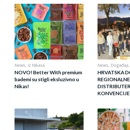
News
,
Iz Nikasa
News
,
Događaji
NOVO! Better With premium
HRVATSKA D
bademi su stigli eksluzivno u
REGIONALN
Nikas!
DISTRIBUTE
KONVENCIJE