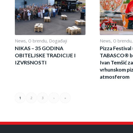
News
,
O brendu
,
Događaji
News
,
O brendu
NIKAS – 35 GODINA
Pizza Festival
OBITELJSKE TRADICIJE I
TABASCO® bra
IZVRSNOSTI
Ivan Temšić zač
vrhunskom pi
atmosferom
1
2
3
›
»