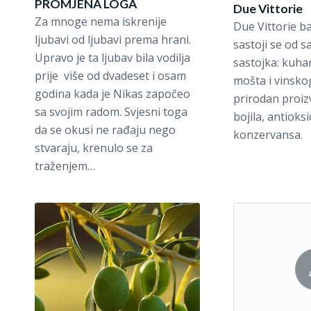
PROMJENA LOGA
Due Vittorie
Za mnoge nema iskrenije
Due Vittorie b
ljubavi od ljubavi prema hrani.
sastoji se od 
Upravo je ta ljubav bila vodilja
sastojka: kuh
prije više od dvadeset i osam
mošta i vinsko
godina kada je Nikas započeo
prirodan proi
sa svojim radom. Svjesni toga
bojila, antioks
da se okusi ne rađaju nego
konzervansa.
stvaraju, krenulo se za
traženjem…