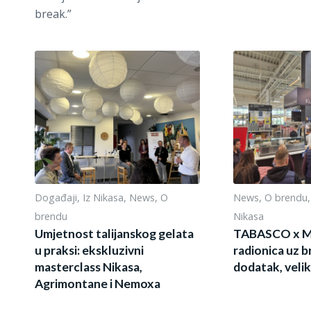
break.”
Događaji
,
Iz Nikasa
,
News
,
O
News
,
O brendu
brendu
Nikasa
Umjetnost talijanskog gelata
TABASCO x 
u praksi: ekskluzivni
radionica uz b
masterclass Nikasa,
dodatak, velik
Agrimontane i Nemoxa