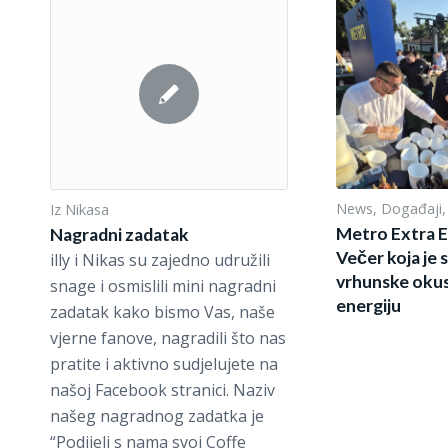
News
,
Događaji
Iz Nikasa
Metro Extra E
Nagradni zadatak
Večer koja je 
illy i Nikas su zajedno udružili
vrhunske okus
snage i osmislili mini nagradni
energiju
zadatak kako bismo Vas, naše
vjerne fanove, nagradili što nas
pratite i aktivno sudjelujete na
našoj Facebook stranici. Naziv
našeg nagradnog zadatka je
“Podijeli s nama svoj Coffe