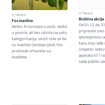
Iz Nikasa
Iz Nikasa
Božićna akcija
Fos masline
Od 01.12. do 31
Netko ih svrstava u voće, netko
pripremili smo 
u povrće, ali bez obzira na vašu
iperespresso ap
kategorizaciju, složit ćete se da
kavu koji rade
su masline čaroban plod. Fos
Umjesto redov
proizvodi vrhunske su
aparata X7.1 o
kvalitete.
sada platite sa