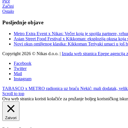
Piće
Začini
Ostalo
Posljednje objave
Metro Extra Event x Nikas: Večer koja je spojila partnere, vrhu
Asian Street Food Festival x Kikkoman: eksplozija okusa koja 
Novi okus omiljenog klasika: Kikkoman Teriyaki umaci u još b
Copyright 2026 © Nikas d.o.o. |
Izrada web stranica Epepe agencija 
Facebook
Twitter
Mail
Instagram
TABASCO x METRO radionica uz braću Nekić: mali dodatak, veliki
Scroll to top
Ova web stranica koristi kolačiće za pružanje boljeg korisničkog iskus
Zatvori