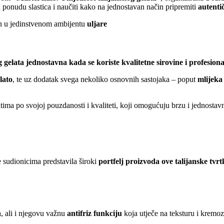
u ponudu slastica i naučiti kako na jednostavan način pripremiti
autenti
an u jedinstvenom ambijentu
uljare
 gelata jednostavna kada se koriste kvalitetne sirovine i profesio
lato
, te uz dodatak svega nekoliko osnovnih sastojaka – poput
mlijeka
tima po svojoj pouzdanosti i kvaliteti, koji omogućuju brzu i jednostav
je sudionicima predstavila široki
portfelj proizvoda ove talijanske tvrt
a, ali i njegovu važnu
antifriz funkciju
koja utječe na teksturu i kremoz