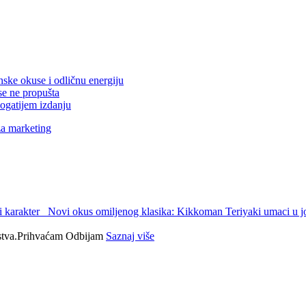
nske okuse i odličnu energiju
se ne propušta
ogatijem izdanju
za marketing
 karakter
Novi okus omiljenog klasika: Kikkoman Teriyaki umaci u jo
tva.
Prihvaćam
Odbijam
Saznaj više