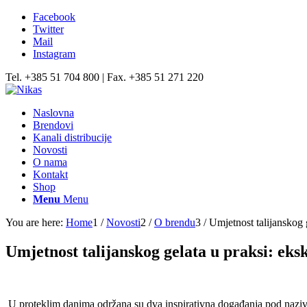
Facebook
Twitter
Mail
Instagram
Tel. +385 51 704 800 | Fax. +385 51 271 220
Naslovna
Brendovi
Kanali distribucije
Novosti
O nama
Kontakt
Shop
Menu
Menu
You are here:
Home
1
/
Novosti
2
/
O brendu
3
/
Umjetnost talijanskog g
Umjetnost talijanskog gelata u praksi: ek
U proteklim danima održana su dva inspirativna događanja pod naz