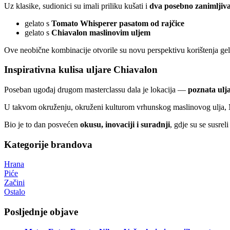
Uz klasike, sudionici su imali priliku kušati i
dva posebno zanimljiva
gelato s
Tomato Whisperer pasatom od rajčice
gelato s
Chiavalon maslinovim uljem
Ove neobične kombinacije otvorile su novu perspektivu korištenja gel
Inspirativna kulisa uljare Chiavalon
Poseban ugođaj drugom masterclassu dala je lokacija —
poznata ulj
U takvom okruženju, okruženi kulturom vrhunskog maslinovog ulja, 
Bio je to dan posvećen
okusu, inovaciji i suradnji
, gdje su se susreli
Kategorije brandova
Hrana
Piće
Začini
Ostalo
Posljednje objave