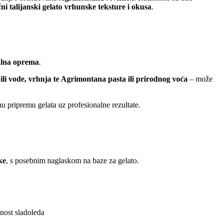
čni talijanski gelato vrhunske teksture i okusa
.
nalna oprema
.
 ili vode, vrhnja te Agrimontana pasta ili prirodnog voća
– može
nu pripremu gelata uz profesionalne rezultate.
ke
, s posebnim naglaskom na baze za gelato.
nost sladoleda