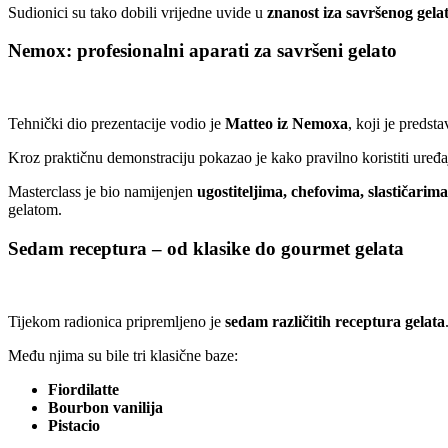
Sudionici su tako dobili vrijedne uvide u
znanost iza savršenog gela
Nemox: profesionalni aparati za savršeni gelato
Tehnički dio prezentacije vodio je
Matteo iz Nemoxa
, koji je predst
Kroz praktičnu demonstraciju pokazao je kako pravilno koristiti uređaj
Masterclass je bio namijenjen
ugostiteljima, chefovima, slastičarim
gelatom.
Sedam receptura – od klasike do gourmet gelata
Tijekom radionica pripremljeno je
sedam različitih receptura gelata
Među njima su bile tri klasične baze:
Fiordilatte
Bourbon vanilija
Pistacio