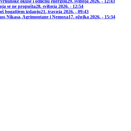
 vrhunske okuse i odličnu energiju
29. svibnja 2026. - 12:43
oja se ne propušta
28. svibnja 2026. - 12:54
oš bogatijem izdanju
21. travnja 2026. - 09:43
class Nikasa, Agrimontane i Nemoxa
17. ožujka 2026. - 15:34