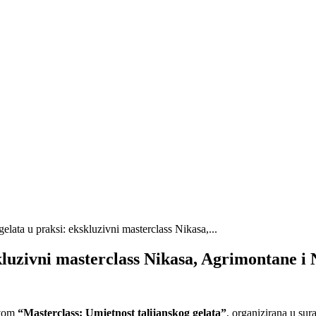
elata u praksi: ekskluzivni masterclass Nikasa,...
skluzivni masterclass Nikasa, Agrimontane 
ivom
“Masterclass: Umjetnost talijanskog gelata”
, organizirana u su