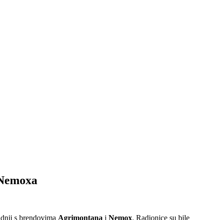
i Nemoxa
radnji s brendovima
Agrimontana
i
Nemox
. Radionice su bile