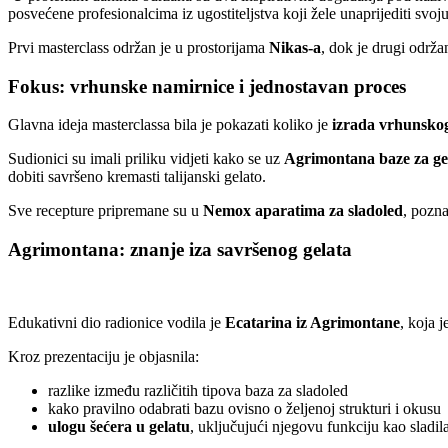
posvećene profesionalcima iz ugostiteljstva koji žele unaprijediti svoj
Prvi masterclass održan je u prostorijama
Nikas-a
, dok je drugi održ
Fokus: vrhunske namirnice i jednostavan proces
Glavna ideja masterclassa bila je pokazati koliko je
izrada vrhunskog
Sudionici su imali priliku vidjeti kako se uz
Agrimontana baze za ge
dobiti savršeno kremasti talijanski gelato.
Sve recepture pripremane su u
Nemox aparatima za sladoled
, pozna
Agrimontana: znanje iza savršenog gelata
Edukativni dio radionice vodila je
Ecatarina iz Agrimontane
, koja 
Kroz prezentaciju je objasnila:
razlike između različitih tipova baza za sladoled
kako pravilno odabrati bazu ovisno o željenoj strukturi i okusu
ulogu šećera u gelatu
, uključujući njegovu funkciju kao sladil