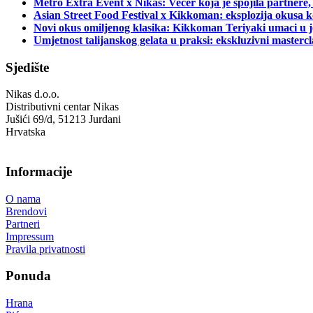
Metro Extra Event x Nikas: Večer koja je spojila partnere,
Asian Street Food Festival x Kikkoman: eksplozija okusa k
Novi okus omiljenog klasika: Kikkoman Teriyaki umaci u j
Umjetnost talijanskog gelata u praksi: ekskluzivni master
Sjedište
Nikas d.o.o.
Distributivni centar Nikas
Jušići 69/d, 51213 Jurdani
Hrvatska
Informacije
O nama
Brendovi
Partneri
Impressum
Pravila privatnosti
Ponuda
Hrana