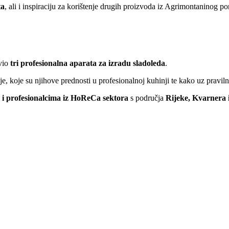
ta
, ali i inspiraciju za korištenje drugih proizvoda iz Agrimontaninog por
avio
tri profesionalna aparata za izradu sladoleda
.
e, koje su njihove prednosti u profesionalnoj kuhinji te kako uz pravil
a i profesionalcima iz HoReCa sektora
s područja
Rijeke, Kvarnera i
.