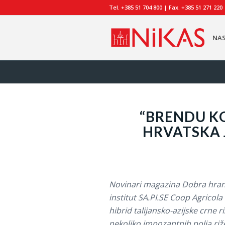
Tel. +385 51 704 800 | Fax. +385 51 271 220
NA
“BRENDU KO
HRVATSKA 
Novinari magazina Dobra hrana p
institut SA.PI.SE Coop Agricola 
hibrid talijansko-azijske crne
nekoliko impozantnih polja riže