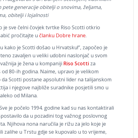
 pete generacije obitelji o snovima, željama,
 obitelji i lojalnosti
 je sve čelni čovjek tvrtke Riso Scotti otkrio
Babić pročitajte u
članku
Dobre hrane
.
iču kako je Scotti došao u Hrvatsku!”, započeo je
teno zavaljen u veliki udobni naslonjač u svom
jvažnija je žena u kompaniji
Riso Scotti
za
š od 80-ih godina. Naime, upravo je velikom
da Scotti postane apsolutni lider na talijanskom
cottija i njegove najbliže suradnike posjetili smo u
edaleko od Milana.
Sve je počelo 1994. godine kad su nas kontaktirali
 ispostavilo da u pozadini tog važnog poslovnog
. Njihova nona naručila je rižu za jelo koje je
i zalihe u Trstu gdje se kupovalo u to vrijeme,