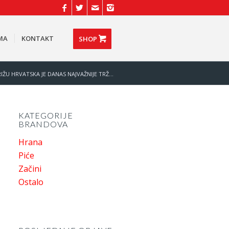
MA
KONTAKT
SHOP
IŽU HRVATSKA JE DANAS NAJVAŽNIJE TRŽ...
KATEGORIJE
BRANDOVA
Hrana
Piće
Začini
Ostalo