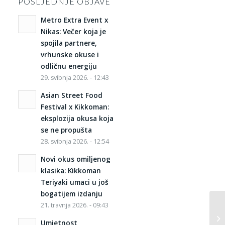
POSLJEDNJE OBJAVE
Metro Extra Event x
Nikas: Večer koja je
spojila partnere,
vrhunske okuse i
odličnu energiju
29. svibnja 2026. - 12:43
Asian Street Food
Festival x Kikkoman:
eksplozija okusa koja
se ne propušta
28. svibnja 2026. - 12:54
Novi okus omiljenog
klasika: Kikkoman
Teriyaki umaci u još
bogatijem izdanju
21. travnja 2026. - 09:43
Umjetnost