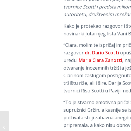
tvornice Scotti i predstavnikom
autoritetu, društvenim mrežama,
Kako je protekao razgovor i što
novinarki Jutarnjeg lista Vani 
“Clara, molim te ispričaj im pr
razgovor
dr. Dario Scotti
opuš
uredu.
Maria Clara Zanotti
, na
otvaranje inozemnih tržišta jo
Clarinom zaslugom postignuto 
tržištu riže, ali i šire. Darija S
tvornici Riso Scotti u Paviji, n
“To je stvarno emotivna priča! 
supružnici Gržin, a kasnije se
pothvata stoji zabavna anegdota
MAPLE JOE® SMJESA
pripremala, a kako nisu obnovil
ZA PALAČINKE I
FONDANT USKORO U