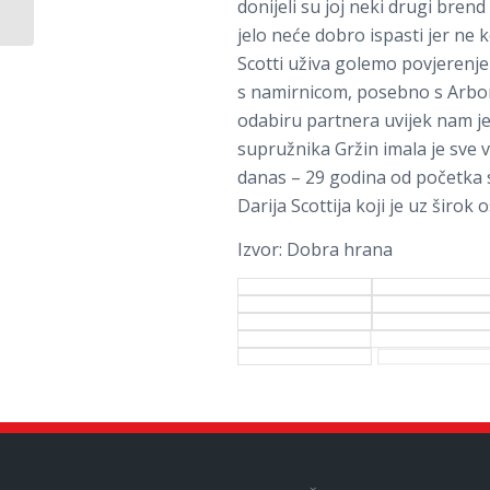
donijeli su joj neki drugi brend
TRGOVINAMA!
jelo neće dobro ispasti jer ne k
Scotti uživa golemo povjerenje
s namirnicom, posebno s Arborio
odabiru partnera uvijek nam je
supružnika Gržin imala je sve v
danas – 29 godina od početka su
Darija Scottija koji je uz širok
Izvor: Dobra hrana