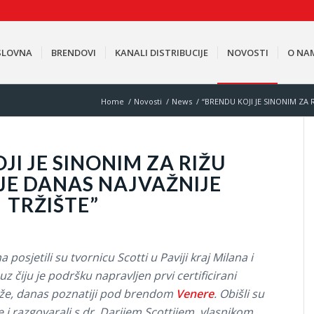
SLOVNA
BRENDOVI
KANALI DISTRIBUCIJE
NOVOSTI
O NA
Home
/
Novosti
/
News
/
“BRENDU KOJI JE SINONIM ZA R
JI JE SINONIM ZA RIŽU
JE DANAS NAJVAŽNIJE
TRŽIŠTE”
osjetili su tvornicu Scotti u Paviji kraj Milana i
uz čiju je podršku napravljen prvi certificirani
 riže, danas poznatiji pod brendom
Venere
. Obišli su
 i razgovarali s dr. Darijem Scottijem, vlasnikom