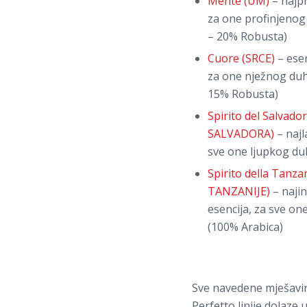
Mente (UM)
– najpr
za one profinjenog
– 20% Robusta)
Cuore (SRCE)
– esen
za one nježnog duh
15% Robusta)
Spirito del Salvado
SALVADORA)
– najl
sve one ljupkog du
Spirito della Tanz
TANZANIJE)
– najin
esencija, za sve on
(100% Arabica)
Sve navedene mješavi
Perfetto linije dolaze