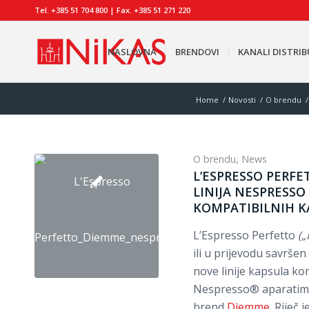
Tel. +385 51 704 800 | Fax. +385 51 271 220
NASLOVNA
BRENDOVI
KANALI DISTRIB
Home
/
Novosti
/
O brendu
/
O brendu
,
News
L’ESPRESSO PERFE
LINIJA NESPRESSO
KOMPATIBILNIH K
L’Espresso Perfetto
(„
ili u prijevodu savršen
nove linije kapsula ko
Nespresso® aparatima,
brend
Diemme
. Riječ