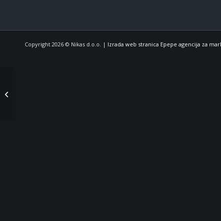
Copyright 2026 © Nikas d.o.o. |
Izrada web stranica Epepe agencija za mar
OBAVIJEST O PREKIDU
SURADNJE