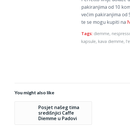
pakiranjima od 10 kom
većim pakiranjima od
te se mogu kupiti na
N
Tags:
diemme
,
nespress
kapsule
,
kava diemme
,
l'
You might also like
Posjet našeg tima
središnjici Caffe
Diemme u Padovi