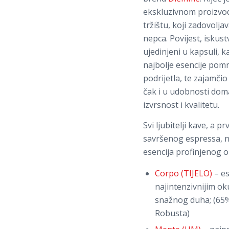
ekskluzivnom proizvo
tržištu, koji zadovoljav
nepca. Povijest, iskustv
ujedinjeni u kapsuli, k
najbolje esencije po
podrijetla, te zajamči
čak i u udobnosti dom
izvrsnost i kvalitetu.
Svi ljubitelji kave, a 
savršenog espressa, n
esencija profinjenog ok
Corpo (TIJELO)
– es
najintenzivnijim o
snažnog duha; (65
Robusta)