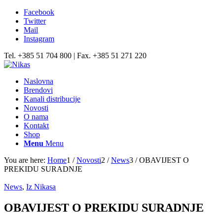
Facebook
Twitter
Mail
Instagram
Tel. +385 51 704 800 | Fax. +385 51 271 220
Naslovna
Brendovi
Kanali distribucije
Novosti
O nama
Kontakt
Shop
Menu
Menu
You are here:
Home
1
/
Novosti
2
/
News
3
/
OBAVIJEST O
PREKIDU SURADNJE
News
,
Iz Nikasa
OBAVIJEST O PREKIDU SURADNJE