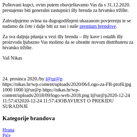
Poštovani kupci, ovim putem obavještavamo Vas da s 31.12.2020.
prestajemo biti generalni zastupnici illy brenda za hrvatsko tržište.
Zahvaljujemo svima na dugogodišnjem ukazanom povjerenju te se
nadamo da ćete i dalje biti uz nas i naše
premium brendove
.
Za sva daljnja pitanja u vezi illy brenda – illy kave i ostalih illy
proizvoda ljubazno Vas molimo da se obratite novom distributeru za
hrvatsko tržište.
Vaš Nikas
24. prosinca 2020.
/
by
l@ur@p
https://nikas.hr/wp-content/uploads/2020/06/Logo-za-FB-profil.jpg
1000
1000
l@ur@p
https://nikas.hr/wp-
content/uploads/2018/09/logo-web-2018.png
l@ur@p
2020-12-24
11:57:43
2020-12-24 11:57:43
OBAVIJEST O PREKIDU
SURADNJE
Kategorije brandova
Hrana
Piće