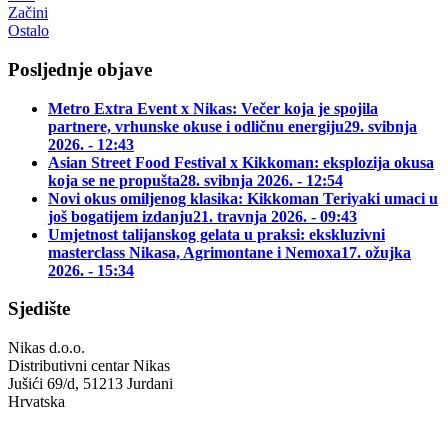
Začini
Ostalo
Posljednje objave
Metro Extra Event x Nikas: Večer koja je spojila
partnere, vrhunske okuse i odličnu energiju
29. svibnja
2026. - 12:43
Asian Street Food Festival x Kikkoman: eksplozija okusa
koja se ne propušta
28. svibnja 2026. - 12:54
Novi okus omiljenog klasika: Kikkoman Teriyaki umaci u
još bogatijem izdanju
21. travnja 2026. - 09:43
Umjetnost talijanskog gelata u praksi: ekskluzivni
masterclass Nikasa, Agrimontane i Nemoxa
17. ožujka
2026. - 15:34
Sjedište
Nikas d.o.o.
Distributivni centar Nikas
Jušići 69/d, 51213 Jurdani
Hrvatska