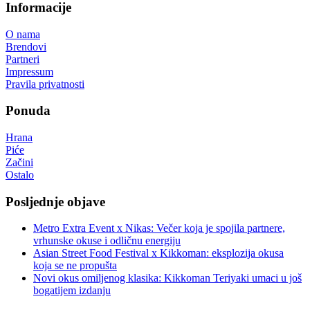
Informacije
O nama
Brendovi
Partneri
Impressum
Pravila privatnosti
Ponuda
Hrana
Piće
Začini
Ostalo
Posljednje objave
Metro Extra Event x Nikas: Večer koja je spojila partnere,
vrhunske okuse i odličnu energiju
Asian Street Food Festival x Kikkoman: eksplozija okusa
koja se ne propušta
Novi okus omiljenog klasika: Kikkoman Teriyaki umaci u još
bogatijem izdanju