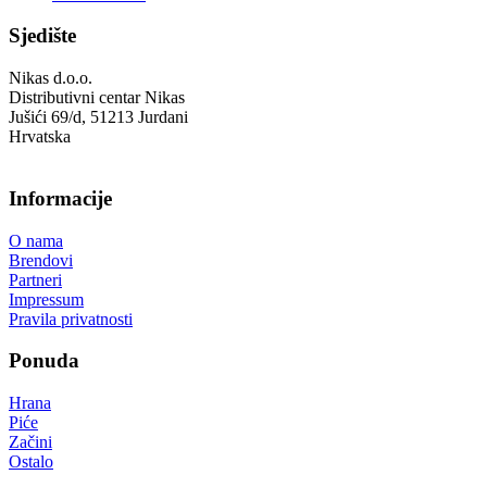
Sjedište
Nikas d.o.o.
Distributivni centar Nikas
Jušići 69/d, 51213 Jurdani
Hrvatska
Informacije
O nama
Brendovi
Partneri
Impressum
Pravila privatnosti
Ponuda
Hrana
Piće
Začini
Ostalo