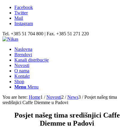
Facebook
Twitter
Mail
Instagram
Tel. +385 51 704 800 | Fax. +385 51 271 220
Naslovna
Brendovi
Kanali distribucije
Novosti
O nama
Kontakt
Shop
Menu
Menu
You are here:
Home
1
/
Novosti
2
/
News
3
/
Posjet našeg tima
središnjici Caffe Diemme u Padovi
Posjet našeg tima središnjici Caffe
Diemme u Padovi