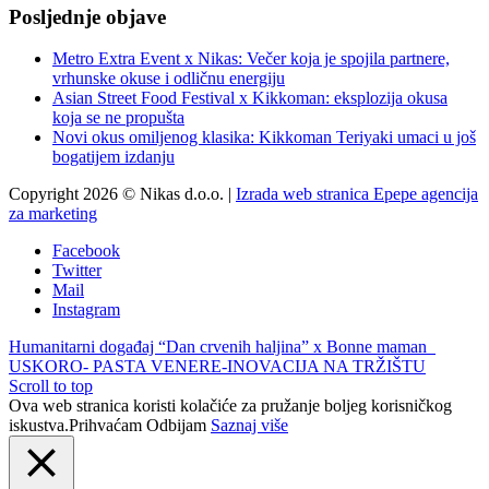
Posljednje objave
Metro Extra Event x Nikas: Večer koja je spojila partnere,
vrhunske okuse i odličnu energiju
Asian Street Food Festival x Kikkoman: eksplozija okusa
koja se ne propušta
Novi okus omiljenog klasika: Kikkoman Teriyaki umaci u još
bogatijem izdanju
Copyright 2026 © Nikas d.o.o. |
Izrada web stranica Epepe agencija
za marketing
Facebook
Twitter
Mail
Instagram
Humanitarni događaj “Dan crvenih haljina” x Bonne maman
USKORO- PASTA VENERE-INOVACIJA NA TRŽIŠTU
Scroll to top
Ova web stranica koristi kolačiće za pružanje boljeg korisničkog
iskustva.
Prihvaćam
Odbijam
Saznaj više