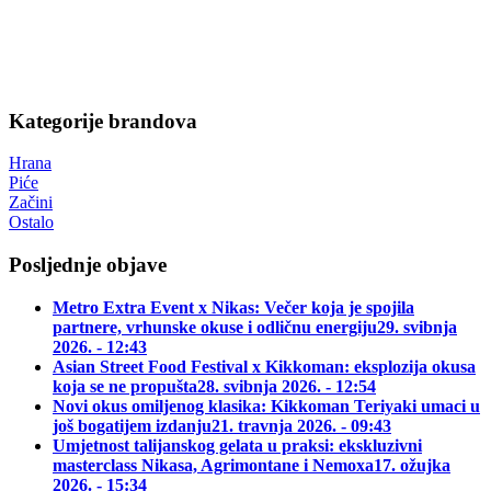
Kategorije brandova
Hrana
Piće
Začini
Ostalo
Posljednje objave
Metro Extra Event x Nikas: Večer koja je spojila
partnere, vrhunske okuse i odličnu energiju
29. svibnja
2026. - 12:43
Asian Street Food Festival x Kikkoman: eksplozija okusa
koja se ne propušta
28. svibnja 2026. - 12:54
Novi okus omiljenog klasika: Kikkoman Teriyaki umaci u
još bogatijem izdanju
21. travnja 2026. - 09:43
Umjetnost talijanskog gelata u praksi: ekskluzivni
masterclass Nikasa, Agrimontane i Nemoxa
17. ožujka
2026. - 15:34