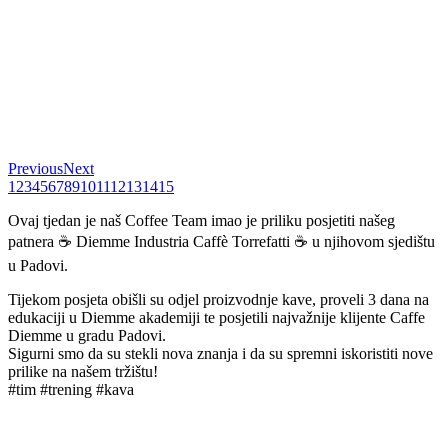
Previous
Next
1
2
3
4
5
6
7
8
9
10
11
12
13
14
15
Ovaj tjedan je naš Coffee Team imao je priliku posjetiti našeg
patnera ☕ Diemme Industria Caffè Torrefatti ☕ u njihovom sjedištu
u Padovi.
Tijekom posjeta obišli su odjel proizvodnje kave, proveli 3 dana na
edukaciji u Diemme akademiji te posjetili najvažnije klijente Caffe
Diemme u gradu Padovi.
Sigurni smo da su stekli nova znanja i da su spremni iskoristiti nove
prilike na našem tržištu!
#tim #trening #kava