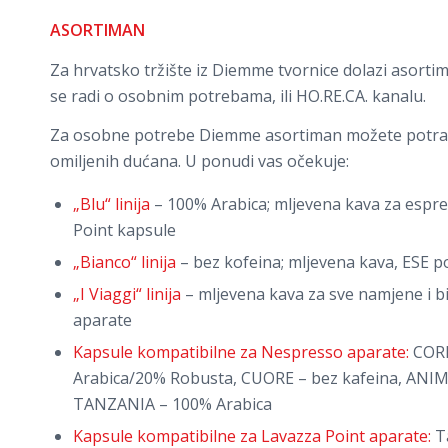
ASORTIMAN
Za hrvatsko tržište iz Diemme tvornice dolazi asortim
se radi o osobnim potrebama, ili HO.RE.CA. kanalu.
Za osobne potrebe Diemme asortiman možete potraž
omiljenih dućana. U ponudi vas očekuje:
„Blu“ linija
– 100% Arabica; mljevena kava za espre
Point kapsule
„Bianco“ linija
– bez kofeina; mljevena kava, ESE p
„I Viaggi“ linija
– mljevena kava za sve namjene i b
aparate
Kapsule kompatibilne za Nespresso aparate:
CORP
Arabica/20% Robusta, CUORE – bez kafeina, ANI
TANZANIA – 100% Arabica
Kapsule kompatibilne za Lavazza Point aparate:
Ta