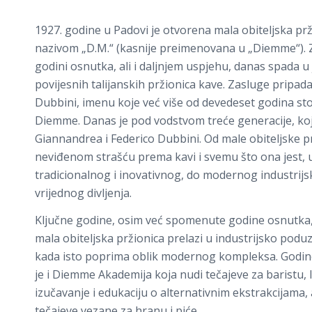
1927. godine u Padovi je otvorena mala obiteljska pr
nazivom „D.M.“ (kasnije preimenovana u „Diemme“). Z
godini osnutka, ali i daljnjem uspjehu, danas spada u
povijesnih talijanskih pržionica kave. Zasluge pripadaj
Dubbini, imenu koje već više od devedeset godina sto
Diemme. Danas je pod vodstvom treće generacije, koj
Giannandrea i Federico Dubbini. Od male obiteljske p
neviđenom strašću prema kavi i svemu što ona jest, 
tradicionalnog i inovativnog, do modernog industri
vrijednog divljenja.
Ključne godine, osim već spomenute godine osnutka,
mala obiteljska pržionica prelazi u industrijsko poduz
kada isto poprima oblik modernog kompleksa. Godin
je i Diemme Akademija koja nudi tečajeve za baristu, l
izučavanje i edukaciju o alternativnim ekstrakcijama, a
tečajeve vezane za hranu i piće