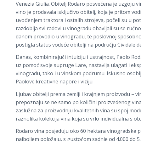
Venezia Giulia. Obitelj Rodaro posvećena je uzgoju vin
vino je prodavala isključivo obitelj, koja je pritom vodi
uvođenjem traktora i ostalih strojeva, počeli su u pot
razdoblja svi radovi u vinogradu obavljali su se ručno
danom provodio u vinogradu, te poslovnoj sposobnost
postigla status vodeće obitelji na području Cividale del
Danas, kombinirajući intuiciju i ustrajnost, Paolo Roda
uz pomoć svoje supruge Lare, nastavlja ulagati i ek
vinogradu, tako i u vinskom podrumu. Iskusno osoblje 
Paolove kreativne napore i viziju.
Ljubav obitelji prema zemlji i krajnjem proizvodu – vi
prepoznaju se ne samo po količini proizvedenog vina,
zaslužna za proizvodnju kvalitetnih vina su spoj mode
raznolika kolekcija vina koja su vrlo individualna s o
Rodaro vina
posjeduju oko 60 hektara vinogradske po
najboljem položaju, s gustoćom sadnje od 4.000 do 5