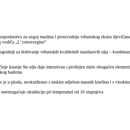
 gospodarstvo za uzgoj maslina i proizvodnju vrhunskog ekstra djeviča
og vodiča „L`extravergine“
pogodniji za dobivanje vrhunskih kvalitetnih maslinovih ulja – kombinaci
nje kasnije što ulju daje intenzivan i profinjen miris obogaćen elementi
latkog badema
vo je u plodu, neoksidirano s niskim udjelom masnih kiselina i s visokim
 onemogućuje oksidaciju pri temperaturi od 16 stupnjeva