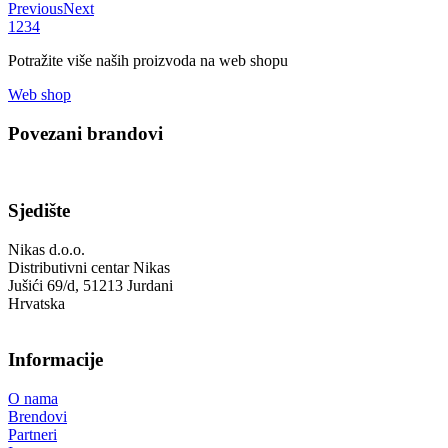
Previous
Next
1
2
3
4
Potražite više naših proizvoda na web shopu
Web shop
Povezani brandovi
Sjedište
Nikas d.o.o.
Distributivni centar Nikas
Jušići 69/d, 51213 Jurdani
Hrvatska
Informacije
O nama
Brendovi
Partneri