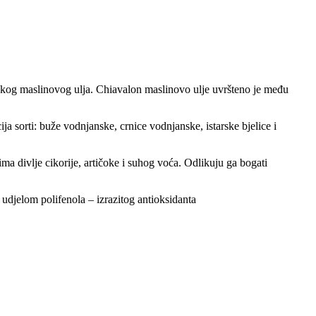
nskog maslinovog ulja. Chiavalon maslinovo ulje uvršteno je među
ja sorti: buže vodnjanske, crnice vodnjanske, istarske bjelice i
ma divlje cikorije, artičoke i suhog voća. Odlikuju ga bogati
 udjelom polifenola – izrazitog antioksidanta