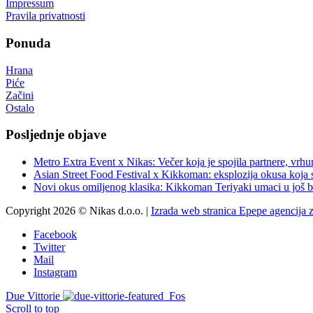
Impressum
Pravila privatnosti
Ponuda
Hrana
Piće
Začini
Ostalo
Posljednje objave
Metro Extra Event x Nikas: Večer koja je spojila partnere, vrhu
Asian Street Food Festival x Kikkoman: eksplozija okusa koja 
Novi okus omiljenog klasika: Kikkoman Teriyaki umaci u još b
Copyright 2026 © Nikas d.o.o. |
Izrada web stranica Epepe agencija 
Facebook
Twitter
Mail
Instagram
Due Vittorie
Fos
Scroll to top