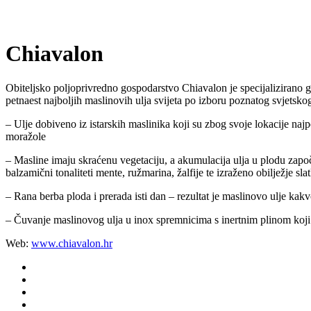
Chiavalon
Obiteljsko poljoprivredno gospodarstvo Chiavalon je specijalizirano
petnaest najboljih maslinovih ulja svijeta po izboru poznatog svjetsk
– Ulje dobiveno iz istarskih maslinika koji su zbog svoje lokacije naj
moražole
– Masline imaju skraćenu vegetaciju, a akumulacija ulja u plodu započi
balzamični tonaliteti mente, ružmarina, žalfije te izraženo obilježje s
– Rana berba ploda i prerada isti dan – rezultat je maslinovo ulje kak
– Čuvanje maslinovog ulja u inox spremnicima s inertnim plinom koji
Web:
www.chiavalon.hr