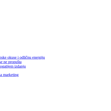
nske okuse i odličnu energiju
se ne propušta
ogatijem izdanju
za marketing