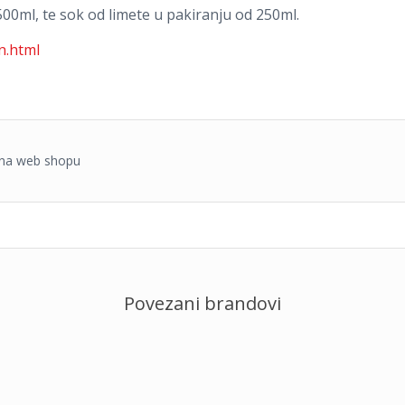
500ml, te sok od limete u pakiranju od 250ml.
n.html
a na web shopu
Povezani brandovi