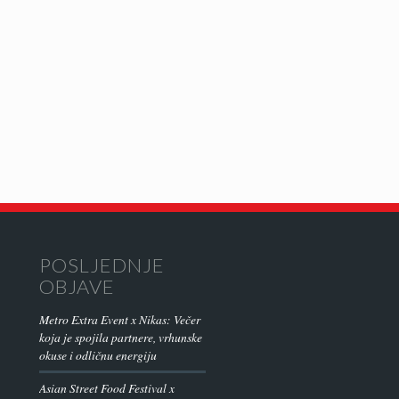
POSLJEDNJE
OBJAVE
Metro Extra Event x Nikas: Večer
koja je spojila partnere, vrhunske
okuse i odličnu energiju
Asian Street Food Festival x