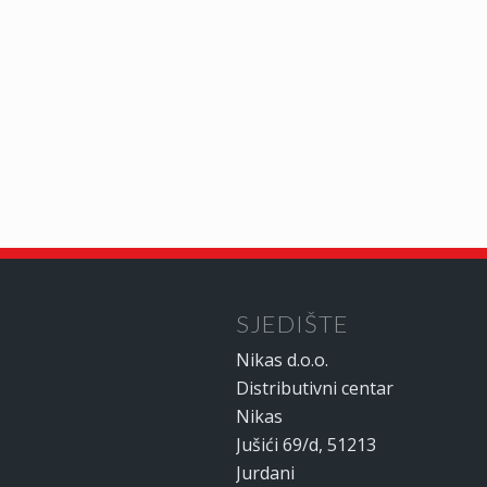
SJEDIŠTE
Nikas d.o.o.
Distributivni centar
Nikas
Jušići 69/d, 51213
Jurdani