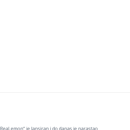
ReaLemon“ je lansiran i do danas je narastao