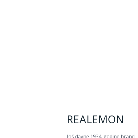
REALEMON
Još davne 1934. godine brand „