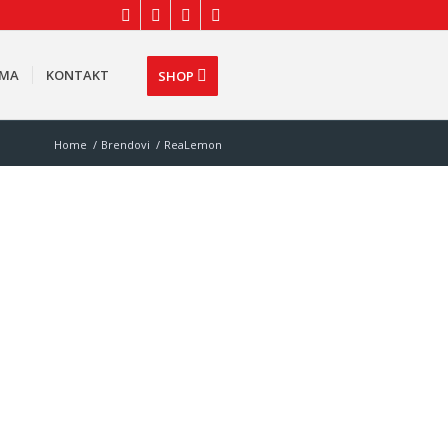
AMA
KONTAKT
SHOP
Home
/
Brendovi
/
ReaLemon