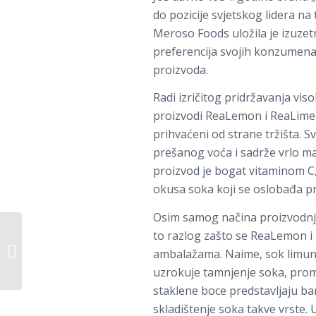
do pozicije svjetskog lidera na
Meroso Foods uložila je izuzet
preferencija svojih konzumenata
proizvoda.
Radi izričitog pridržavanja vis
proizvodi ReaLemon i ReaLime p
prihvaćeni od strane tržišta. 
prešanog voća i sadrže vrlo m
proizvod je bogat vitaminom C,
okusa soka koji se oslobađa pr
Osim samog načina proizvodnje,
to razlog zašto se ReaLemon i 
Montosco
ambalažama. Naime, sok limuna i
uzrokuje tamnjenje soka, promj
staklene boce predstavljaju bar
skladištenje soka takve vrste