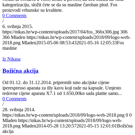
kategorizaciju, složit ćete se da su masline čaroban plod. Fos
proizvodi vrhunske su kvalitete.
0 Comments
/
6. svibnja 2015.
https://nikas.hr/wp-content/uploads/2017/04/fos_366x306.jpg
306
366
Mladen
https://nikas.hr/wp-content/uploads/2018/09/logo-web-
2018.png
Mladen
2015-05-06 08:53:43
2021-05-16 12:05:33
Fos
masline
Iz Nikasa
Božićna akcija
Od 01.12. do 31.12.2014. pripremili smo akcijske cijene
iperespresso aparata za illy kavu koji rade na kapsule. Umjesto
redovne cijene aparata X7.1 od 1.650,00kn sada platite samo...
0 Comments
/
28. svibnja 2014.
https://nikas.hr/wp-content/uploads/2018/09/logo-web-2018.png
0
0
Mladen
https://nikas.hr/wp-content/uploads/2018/09/logo-web-
2018.png
Mladen
2014-05-28 13:20:57
2021-05-15 12:01:01
Božićna
akcija