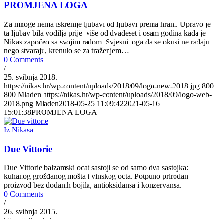
PROMJENA LOGA
Za mnoge nema iskrenije ljubavi od ljubavi prema hrani. Upravo je
ta ljubav bila vodilja prije više od dvadeset i osam godina kada je
Nikas započeo sa svojim radom. Svjesni toga da se okusi ne rađaju
nego stvaraju, krenulo se za traženjem…
0 Comments
/
25. svibnja 2018.
https://nikas.hr/wp-content/uploads/2018/09/logo-new-2018.jpg
800
800
Mladen
https://nikas.hr/wp-content/uploads/2018/09/logo-web-
2018.png
Mladen
2018-05-25 11:09:42
2021-05-16
15:01:38
PROMJENA LOGA
Iz Nikasa
Due Vittorie
Due Vittorie balzamski ocat sastoji se od samo dva sastojka:
kuhanog grožđanog mošta i vinskog octa. Potpuno prirodan
proizvod bez dodanih bojila, antioksidansa i konzervansa.
0 Comments
/
26. svibnja 2015.