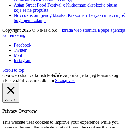
Asian Street Food Festival x Kikkoman: eksplozija okusa
koja se ne propušta
Novi okus omiljenog klasika: Kikkoman Teriyaki umaci u još
bogatijem izdanju
Copyright 2026 © Nikas d.o.o. |
Izrada web stranica Epepe agencija
za marketing
Facebook
Twitter
Mail
Instagram
Scroll to top
Ova web stranica koristi kolačiće za pružanje boljeg korisničkog
iskustva.
Prihvaćam
Odbijam
Saznaj više
Zatvori
Privacy Overview
This website uses cookies to improve your experience while you
navigate through the website. Out of these, the cookies that are