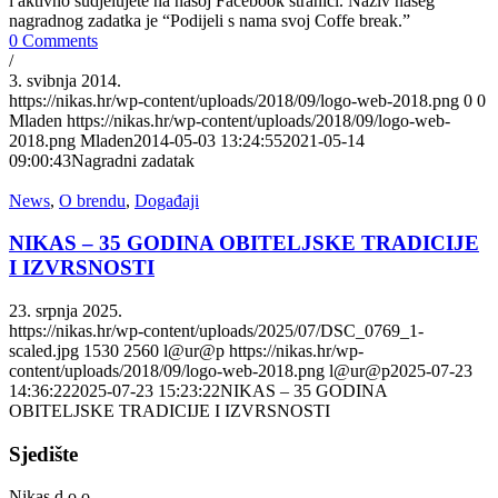
i aktivno sudjelujete na našoj Facebook stranici. Naziv našeg
nagradnog zadatka je “Podijeli s nama svoj Coffe break.”
0 Comments
/
3. svibnja 2014.
https://nikas.hr/wp-content/uploads/2018/09/logo-web-2018.png
0
0
Mladen
https://nikas.hr/wp-content/uploads/2018/09/logo-web-
2018.png
Mladen
2014-05-03 13:24:55
2021-05-14
09:00:43
Nagradni zadatak
News
,
O brendu
,
Događaji
NIKAS – 35 GODINA OBITELJSKE TRADICIJE
I IZVRSNOSTI
23. srpnja 2025.
https://nikas.hr/wp-content/uploads/2025/07/DSC_0769_1-
scaled.jpg
1530
2560
l@ur@p
https://nikas.hr/wp-
content/uploads/2018/09/logo-web-2018.png
l@ur@p
2025-07-23
14:36:22
2025-07-23 15:23:22
NIKAS – 35 GODINA
OBITELJSKE TRADICIJE I IZVRSNOSTI
Sjedište
Nikas d.o.o.