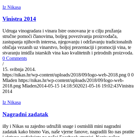
Iz Nikasa
Vinistra 2014
Udruga vinogradara i vinara Istre osnovana je u cilju pružanja
stručne pomoći članovima, boljeg povezivanja proizvođača,
zastupanja njihovih interesa, njegovanju i održavanju tradicionalnih
običaja vezanih uz vinarstvo, boljoj prezentaciji i promociji vina, te
stvaranju imidža istarskih vina kao kvalitetnih i prirodnih proizvoda.
0 Comments
/
15. svibnja 2014.
https://nikas.hr/wp-content/uploads/2018/09/logo-web-2018.png
0
0
Mladen
https://nikas.hr/wp-content/uploads/2018/09/logo-web-
2018.png
Mladen
2014-05-15 14:18:50
2021-05-16 19:02:43
Vinistra
2014
Iz Nikasa
Nagradni zadatak
illy i Nikas su zajedno udružili snage i osmislili mini nagradni
zadatak kako bismo Vas, naše vjerne fanove, nagradili što nas pratite