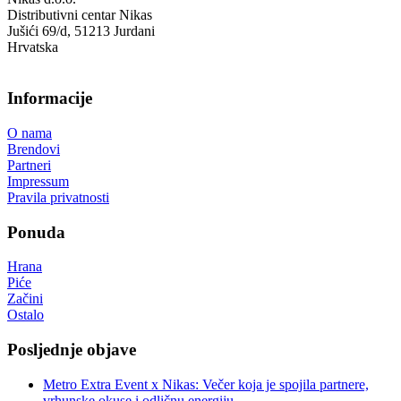
Distributivni centar Nikas
Jušići 69/d, 51213 Jurdani
Hrvatska
Informacije
O nama
Brendovi
Partneri
Impressum
Pravila privatnosti
Ponuda
Hrana
Piće
Začini
Ostalo
Posljednje objave
Metro Extra Event x Nikas: Večer koja je spojila partnere,
vrhunske okuse i odličnu energiju