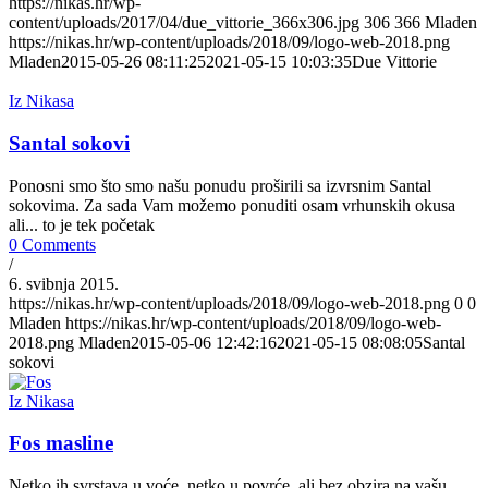
https://nikas.hr/wp-
content/uploads/2017/04/due_vittorie_366x306.jpg
306
366
Mladen
https://nikas.hr/wp-content/uploads/2018/09/logo-web-2018.png
Mladen
2015-05-26 08:11:25
2021-05-15 10:03:35
Due Vittorie
Iz Nikasa
Santal sokovi
Ponosni smo što smo našu ponudu proširili sa izvrsnim Santal
sokovima. Za sada Vam možemo ponuditi osam vrhunskih okusa
ali... to je tek početak
0 Comments
/
6. svibnja 2015.
https://nikas.hr/wp-content/uploads/2018/09/logo-web-2018.png
0
0
Mladen
https://nikas.hr/wp-content/uploads/2018/09/logo-web-
2018.png
Mladen
2015-05-06 12:42:16
2021-05-15 08:08:05
Santal
sokovi
Iz Nikasa
Fos masline
Netko ih svrstava u voće, netko u povrće, ali bez obzira na vašu