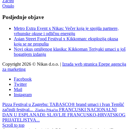
Začini
Ostalo
Posljednje objave
Metro Extra Event x Nikas: Večer koja je spojila partnere,
vrhunske okuse i odličnu energiju
Asian Street Food Festival x Kikkoman: eksplozija okusa
koja se ne propušta
Novi okus omiljenog klasika: Kikkoman Teriyaki umaci u još
bogatijem izdanju
Copyright 2026 © Nikas d.o.o. |
Izrada web stranica Epepe agencija
za marketing
Facebook
Twitter
Mail
Instagram
Pizza Festival u Zagrebu: TABASCO® brand umaci i Ivan Temšić
začinili festival...
FRANCUSKI NACIONALNI
Zlatko Prkačin
DAN U ESPLANADI: SLAVLJE FRANCUSKO-HRVATSKOG
PRIJATELJSTVA...
Scroll to top