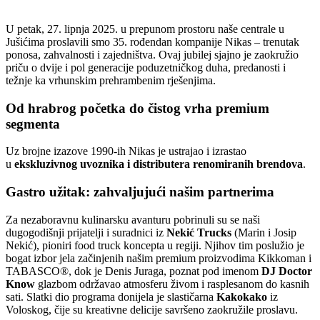
U petak, 27. lipnja 2025. u prepunom prostoru naše centrale u
Jušićima proslavili smo 35. rođendan kompanije Nikas – trenutak
ponosa, zahvalnosti i zajedništva. Ovaj jubilej sjajno je zaokružio
priču o dvije i pol generacije poduzetničkog duha, predanosti i
težnje ka vrhunskim prehrambenim rješenjima.
Od hrabrog početka do čistog vrha premium
segmenta
Uz brojne izazove 1990-ih Nikas je ustrajao i izrastao
u
ekskluzivnog uvoznika i distributera renomiranih brendova
.
Gastro užitak: zahvaljujući našim partnerima
Za nezaboravnu kulinarsku avanturu pobrinuli su se naši
dugogodišnji prijatelji i suradnici iz
Nekić Trucks
(Marin i Josip
Nekić), pioniri food truck koncepta u regiji. Njihov tim poslužio je
bogat izbor jela začinjenih našim premium proizvodima Kikkoman i
TABASCO®, dok je Denis Juraga, poznat pod imenom
DJ Doctor
Know
glazbom održavao atmosferu živom i rasplesanom do kasnih
sati. Slatki dio programa donijela je slastičarna
Kakokako
iz
Voloskog, čije su kreativne delicije savršeno zaokružile proslavu.