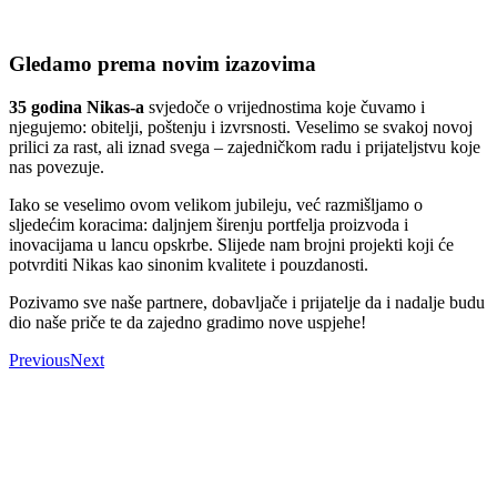
Gledamo prema novim izazovima
35 godina Nikas-a
svjedoče o vrijednostima koje čuvamo i
njegujemo: obitelji, poštenju i izvrsnosti. Veselimo se svakoj novoj
prilici za rast, ali iznad svega – zajedničkom radu i prijateljstvu koje
nas povezuje.
Iako se veselimo ovom velikom jubileju, već razmišljamo o
sljedećim koracima: daljnjem širenju portfelja proizvoda i
inovacijama u lancu opskrbe. Slijede nam brojni projekti koji će
potvrditi Nikas kao sinonim kvalitete i pouzdanosti.
Pozivamo sve naše partnere, dobavljače i prijatelje da i nadalje budu
dio naše priče te da zajedno gradimo nove uspjehe!
Previous
Next