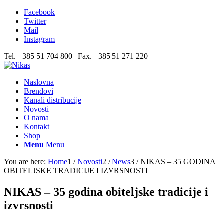
Facebook
Twitter
Mail
Instagram
Tel. +385 51 704 800 | Fax. +385 51 271 220
Naslovna
Brendovi
Kanali distribucije
Novosti
O nama
Kontakt
Shop
Menu
Menu
You are here:
Home
1
/
Novosti
2
/
News
3
/
NIKAS – 35 GODINA
OBITELJSKE TRADICIJE I IZVRSNOSTI
NIKAS – 35 godina obiteljske tradicije i
izvrsnosti