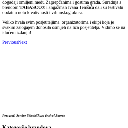
događaji omiljeni među Zagrepčanima i gostima grada. Suradnja s
brendom
TABASCO®
i angažman Ivana Temšića dali su festivalu
dodatnu notu kreativnosti i vrhunskog okusa.
Veliko hvala svim posjetiteljima, organizatorima i ekipi koja je
svakim zalogajem donosila osmijeh na lica posjetitelja. Vidimo se na
idućem izdanju!
Previous
Next
Fotograf: Sandro Sklepić/Pizza festival Zagreb
Kategorije brandova