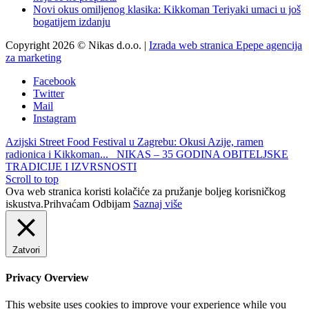
Novi okus omiljenog klasika: Kikkoman Teriyaki umaci u još
bogatijem izdanju
Copyright 2026 © Nikas d.o.o. |
Izrada web stranica Epepe agencija
za marketing
Facebook
Twitter
Mail
Instagram
Azijski Street Food Festival u Zagrebu: Okusi Azije, ramen
radionica i Kikkoman...
NIKAS – 35 GODINA OBITELJSKE
TRADICIJE I IZVRSNOSTI
Scroll to top
Ova web stranica koristi kolačiće za pružanje boljeg korisničkog
iskustva.
Prihvaćam
Odbijam
Saznaj više
Zatvori
Privacy Overview
This website uses cookies to improve your experience while you