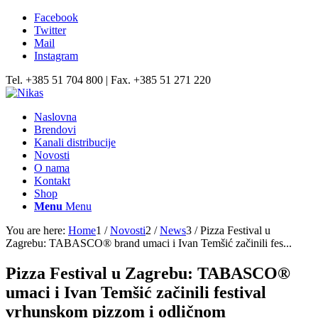
Facebook
Twitter
Mail
Instagram
Tel. +385 51 704 800 | Fax. +385 51 271 220
Naslovna
Brendovi
Kanali distribucije
Novosti
O nama
Kontakt
Shop
Menu
Menu
You are here:
Home
1
/
Novosti
2
/
News
3
/
Pizza Festival u
Zagrebu: TABASCO® brand umaci i Ivan Temšić začinili fes...
Pizza Festival u Zagrebu: TABASCO®
umaci i Ivan Temšić začinili festival
vrhunskom pizzom i odličnom