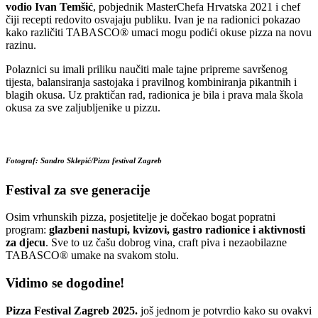
vodio Ivan Temšić
, pobjednik MasterChefa Hrvatska 2021 i chef
čiji recepti redovito osvajaju publiku. Ivan je na radionici pokazao
kako različiti TABASCO® umaci mogu podići okuse pizza na novu
razinu.
Polaznici su imali priliku naučiti male tajne pripreme savršenog
tijesta, balansiranja sastojaka i pravilnog kombiniranja pikantnih i
blagih okusa. Uz praktičan rad, radionica je bila i prava mala škola
okusa za sve zaljubljenike u pizzu.
Fotograf: Sandro Sklepić/Pizza festival Zagreb
Festival za sve generacije
Osim vrhunskih pizza, posjetitelje je dočekao bogat popratni
program:
glazbeni nastupi, kvizovi, gastro radionice i aktivnosti
za djecu
. Sve to uz čašu dobrog vina, craft piva i nezaobilazne
TABASCO® umake na svakom stolu.
Vidimo se dogodine!
Pizza Festival Zagreb 2025.
još jednom je potvrdio kako su ovakvi