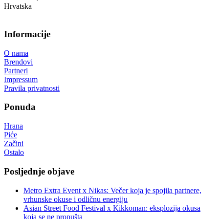
Hrvatska
Informacije
O nama
Brendovi
Partneri
Impressum
Pravila privatnosti
Ponuda
Hrana
Piće
Začini
Ostalo
Posljednje objave
Metro Extra Event x Nikas: Večer koja je spojila partnere,
vrhunske okuse i odličnu energiju
Asian Street Food Festival x Kikkoman: eksplozija okusa
koja se ne propušta