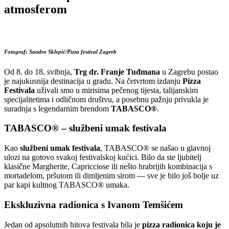
atmosferom
Fotograf: Sandro Sklepić/Pizza festival Zagreb
Od 8. do 18. svibnja,
Trg dr. Franje Tuđmana
u Zagrebu postao
je najukusnija destinacija u gradu. Na četvrtom izdanju
Pizza
Festivala
uživali smo u mirisima pečenog tijesta, talijanskim
specijalitetima i odličnom društvu, a posebnu pažnju privukla je
suradnja s legendarnim brendom
TABASCO®
.
TABASCO® – službeni umak festivala
Kao
službeni umak festivala
, TABASCO® se našao u glavnoj
ulozi na gotovo svakoj festivalskoj kućici. Bilo da ste ljubitelj
klasične Margherite, Capricciose ili nešto hrabrijih kombinacija s
mortadelom, pršutom ili dimljenim sirom — sve je bilo još bolje uz
par kapi kultnog TABASCO® umaka.
Ekskluzivna radionica s Ivanom Temšićem
Jedan od apsolutnih hitova festivala bila je
pizza radionica koju je