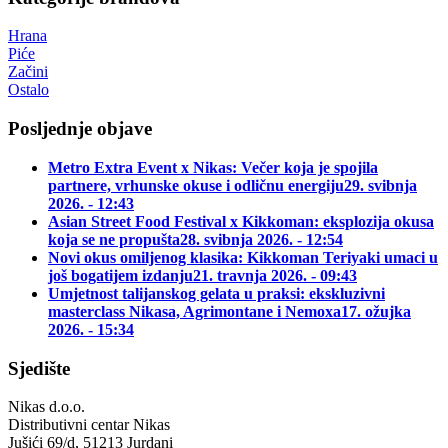
Hrana
Piće
Začini
Ostalo
Posljednje objave
Metro Extra Event x Nikas: Večer koja je spojila
partnere, vrhunske okuse i odličnu energiju
29. svibnja
2026. - 12:43
Asian Street Food Festival x Kikkoman: eksplozija okusa
koja se ne propušta
28. svibnja 2026. - 12:54
Novi okus omiljenog klasika: Kikkoman Teriyaki umaci u
još bogatijem izdanju
21. travnja 2026. - 09:43
Umjetnost talijanskog gelata u praksi: ekskluzivni
masterclass Nikasa, Agrimontane i Nemoxa
17. ožujka
2026. - 15:34
Sjedište
Nikas d.o.o.
Distributivni centar Nikas
Jušići 69/d, 51213 Jurdani