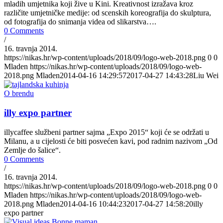
mladih umjetnika koji žive u Kini. Kreativnost izražava kroz
različite umjetničke medije: od scenskih koreografija do skulptura,
od fotografija do snimanja videa od slikarstva….
0 Comments
/
16. travnja 2014.
https://nikas.hr/wp-content/uploads/2018/09/logo-web-2018.png
0
0
Mladen
https://nikas.hr/wp-content/uploads/2018/09/logo-web-
2018.png
Mladen
2014-04-16 14:29:57
2017-04-27 14:43:28
Liu Wei
O brendu
illy expo partner
illycaffee službeni partner sajma „Expo 2015“ koji će se održati u
Milanu, a u cijelosti će biti posvećen kavi, pod radnim nazivom „Od
Zemlje do šalice“.
0 Comments
/
16. travnja 2014.
https://nikas.hr/wp-content/uploads/2018/09/logo-web-2018.png
0
0
Mladen
https://nikas.hr/wp-content/uploads/2018/09/logo-web-
2018.png
Mladen
2014-04-16 10:44:23
2017-04-27 14:58:20
illy
expo partner