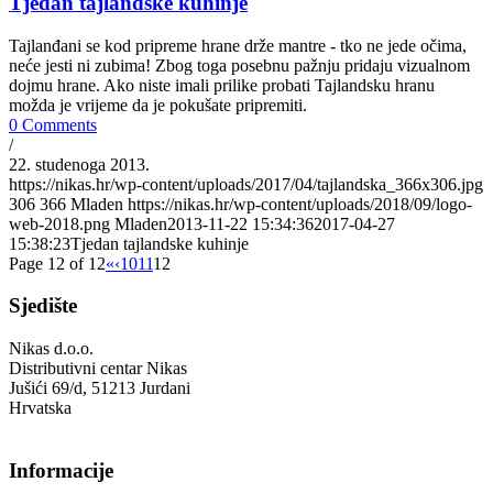
Tjedan tajlandske kuhinje
Tajlanđani se kod pripreme hrane drže mantre - tko ne jede očima,
neće jesti ni zubima! Zbog toga posebnu pažnju pridaju vizualnom
dojmu hrane. Ako niste imali prilike probati Tajlandsku hranu
možda je vrijeme da je pokušate pripremiti.
0 Comments
/
22. studenoga 2013.
https://nikas.hr/wp-content/uploads/2017/04/tajlandska_366x306.jpg
306
366
Mladen
https://nikas.hr/wp-content/uploads/2018/09/logo-
web-2018.png
Mladen
2013-11-22 15:34:36
2017-04-27
15:38:23
Tjedan tajlandske kuhinje
Page 12 of 12
«
‹
10
11
12
Sjedište
Nikas d.o.o.
Distributivni centar Nikas
Jušići 69/d, 51213 Jurdani
Hrvatska
Informacije