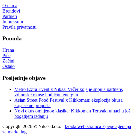
O nama
Brendovi
Partneri
Impressum
Pravila privatnosti
Ponuda
Hrana
Piće
Začini
Ostalo
Posljednje objave
Metro Extra Event x Nikas: Večer koja je spojila partnere,
vrhunske okuse i odličnu energiju
Asian Street Food Festival x Kikkoman: eksplozija okusa
koja se ne propušta
Novi okus omiljenog klasika: Kikkoman Teriyaki umaci u još
bogatijem izdanju
Copyright 2026 © Nikas d.o.o. |
Izrada web stranica Epepe agencija
za marketing