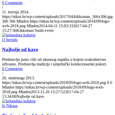
0 Comments
/
11. travnja 2014.
https://nikas.hr/wp-content/uploads/2017/04/kikkoman_366x306.jpg
306
366
Mladen
https://nikas.hr/wp-content/uploads/2018/09/logo-
web-2018.png
Mladen
2014-04-11 15:03:33
2017-04-27
15:27:36
Kikkoman Sushi event
O brendu
Najbolje od kave
Predstavlja puno više od ukusnog napitka u kojem svakodnevno
uživamo. Predstavlja tradiciju i umjetnički kolekcionarski pokret.
0 Comments
/
26. studenoga 2013.
https://nikas.hr/wp-content/uploads/2018/09/logo-web-2018.png
0
0
Mladen
https://nikas.hr/wp-content/uploads/2018/09/logo-web-
2018.png
Mladen
2013-11-26 15:27:52
2017-04-27
15:34:06
Najbolje od kave
Iz Nikasa