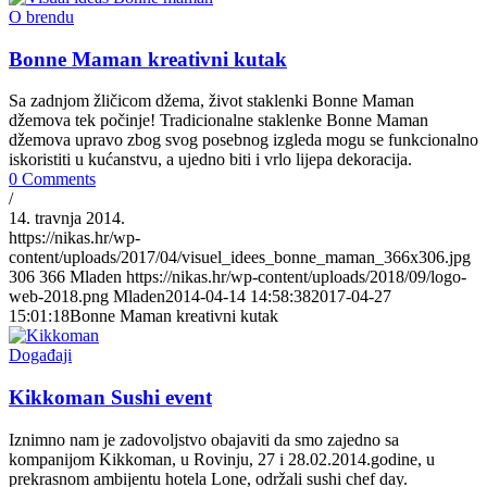
O brendu
Bonne Maman kreativni kutak
Sa zadnjom žličicom džema, život staklenki Bonne Maman
džemova tek počinje! Tradicionalne staklenke Bonne Maman
džemova upravo zbog svog posebnog izgleda mogu se funkcionalno
iskoristiti u kućanstvu, a ujedno biti i vrlo lijepa dekoracija.
0 Comments
/
14. travnja 2014.
https://nikas.hr/wp-
content/uploads/2017/04/visuel_idees_bonne_maman_366x306.jpg
306
366
Mladen
https://nikas.hr/wp-content/uploads/2018/09/logo-
web-2018.png
Mladen
2014-04-14 14:58:38
2017-04-27
15:01:18
Bonne Maman kreativni kutak
Događaji
Kikkoman Sushi event
Iznimno nam je zadovoljstvo obajaviti da smo zajedno sa
kompanijom Kikkoman, u Rovinju, 27 i 28.02.2014.godine, u
prekrasnom ambijentu hotela Lone, održali sushi chef day.