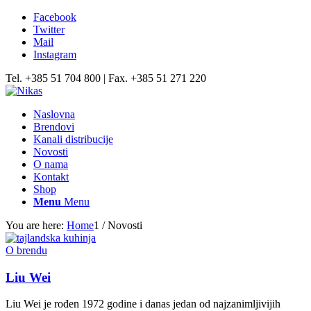
Facebook
Twitter
Mail
Instagram
Tel. +385 51 704 800 | Fax. +385 51 271 220
Naslovna
Brendovi
Kanali distribucije
Novosti
O nama
Kontakt
Shop
Menu
Menu
You are here:
Home
1
/
Novosti
O brendu
Liu Wei
Liu Wei je rođen 1972 godine i danas jedan od najzanimljivijih