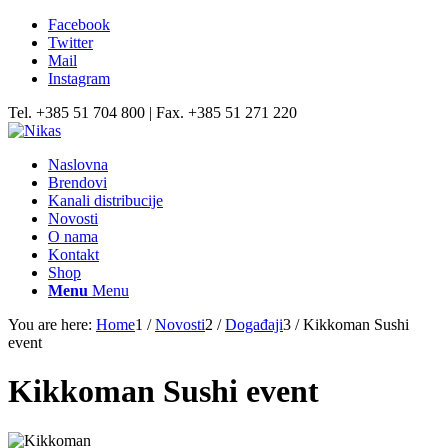
Facebook
Twitter
Mail
Instagram
Tel. +385 51 704 800 | Fax. +385 51 271 220
Naslovna
Brendovi
Kanali distribucije
Novosti
O nama
Kontakt
Shop
Menu
Menu
You are here:
Home
1
/
Novosti
2
/
Događaji
3
/
Kikkoman Sushi
event
Kikkoman Sushi event