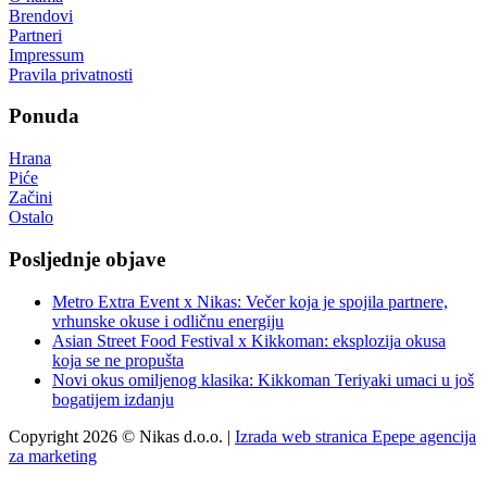
Brendovi
Partneri
Impressum
Pravila privatnosti
Ponuda
Hrana
Piće
Začini
Ostalo
Posljednje objave
Metro Extra Event x Nikas: Večer koja je spojila partnere,
vrhunske okuse i odličnu energiju
Asian Street Food Festival x Kikkoman: eksplozija okusa
koja se ne propušta
Novi okus omiljenog klasika: Kikkoman Teriyaki umaci u još
bogatijem izdanju
Copyright 2026 © Nikas d.o.o. |
Izrada web stranica Epepe agencija
za marketing