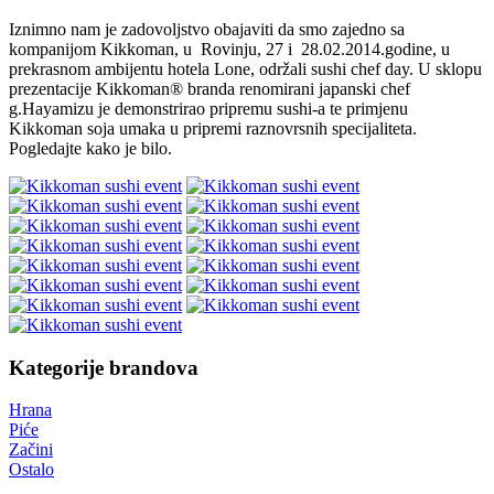
Iznimno nam je zadovoljstvo obajaviti da smo zajedno sa
kompanijom Kikkoman, u Rovinju, 27 i 28.02.2014.godine, u
prekrasnom ambijentu hotela Lone, održali sushi chef day. U sklopu
prezentacije Kikkoman® branda renomirani japanski chef
g.Hayamizu je demonstrirao pripremu sushi-a te primjenu
Kikkoman soja umaka u pripremi raznovrsnih specijaliteta.
Pogledajte kako je bilo.
Kategorije brandova
Hrana
Piće
Začini
Ostalo