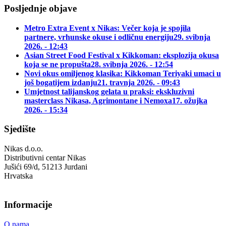
Posljednje objave
Metro Extra Event x Nikas: Večer koja je spojila
partnere, vrhunske okuse i odličnu energiju
29. svibnja
2026. - 12:43
Asian Street Food Festival x Kikkoman: eksplozija okusa
koja se ne propušta
28. svibnja 2026. - 12:54
Novi okus omiljenog klasika: Kikkoman Teriyaki umaci u
još bogatijem izdanju
21. travnja 2026. - 09:43
Umjetnost talijanskog gelata u praksi: ekskluzivni
masterclass Nikasa, Agrimontane i Nemoxa
17. ožujka
2026. - 15:34
Sjedište
Nikas d.o.o.
Distributivni centar Nikas
Jušići 69/d, 51213 Jurdani
Hrvatska
Informacije
O nama