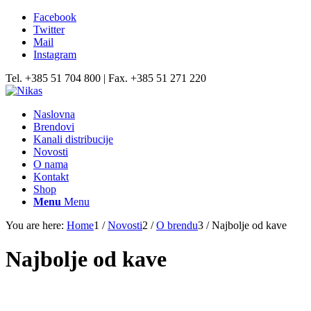
Facebook
Twitter
Mail
Instagram
Tel. +385 51 704 800 | Fax. +385 51 271 220
Naslovna
Brendovi
Kanali distribucije
Novosti
O nama
Kontakt
Shop
Menu
Menu
You are here:
Home
1
/
Novosti
2
/
O brendu
3
/
Najbolje od kave
Najbolje od kave