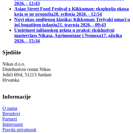
2026. - 12:43
Asian Street Food Festival x Kikkoman: eksplozija okusa
koja se ne propušta
28. svibnja 2026. - 12:54
Novi okus omiljenog klasika: Kikkoman Teriyaki umaci u
još bogatijem izdanju
21. travnja 2026. - 09:43
Umjetnost talijanskog gelata u praksi: ekskluzivni
masterclass Nikasa, Agrimontane i Nemoxa
17. ožujka
2026. - 15:34
Sjedište
Nikas d.o.o.
Distributivni centar Nikas
Jušići 69/d, 51213 Jurdani
Hrvatska
Informacije
O nama
Brendovi
Partneri
Impressum
Pravila privatnosti