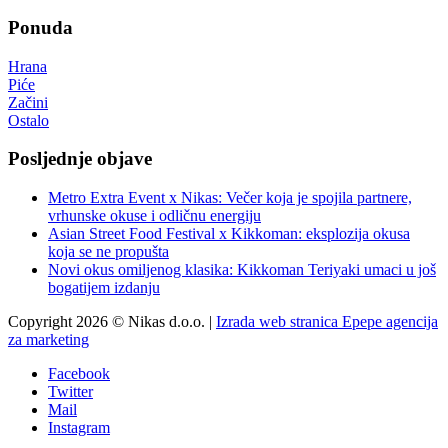
Ponuda
Hrana
Piće
Začini
Ostalo
Posljednje objave
Metro Extra Event x Nikas: Večer koja je spojila partnere,
vrhunske okuse i odličnu energiju
Asian Street Food Festival x Kikkoman: eksplozija okusa
koja se ne propušta
Novi okus omiljenog klasika: Kikkoman Teriyaki umaci u još
bogatijem izdanju
Copyright 2026 © Nikas d.o.o. |
Izrada web stranica Epepe agencija
za marketing
Facebook
Twitter
Mail
Instagram