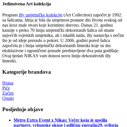
Jedinstvena Art kolekcija
Program
illy umjetničke kolekcije
(Art Collection) započet je 1992.
sa šalicama. Ideja je bila da umjetnost postane dio života svakog od
nas kroz male stvari koje koristimo dnevno. Danas 21. godinu
kasnije s preko 70 linija umjetnički dekoriranih šalica od strane
najvećih svjetskih umjetnika, ali i mladih nada, illy nastavlja s nečim
što je od ideje preraslo u pokret. U 2006. godini pored šalica
započeta je i linija umjetnički dekoriranih limenki koje su dio
ekskluzivne i ograničene ponude predstavljene dva puta godišnje.
Ovaj tjedan NIKAS vam donosi novu liniju dekorativnih illy
limenki.
Kategorije brandova
Hrana
Piće
Začini
Ostalo
Posljednje objave
Metro Extra Event x Nikas: Večer koja je spojila
partnere, vrhunske okuse i odličnu energiju
29. svibnja