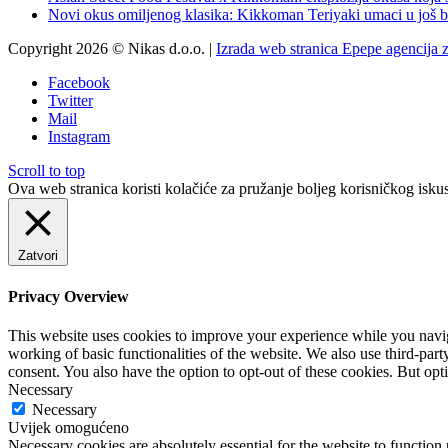
Novi okus omiljenog klasika: Kikkoman Teriyaki umaci u još b
Copyright 2026 © Nikas d.o.o. |
Izrada web stranica Epepe agencija 
Facebook
Twitter
Mail
Instagram
Scroll to top
Ova web stranica koristi kolačiće za pružanje boljeg korisničkog iskus
Zatvori
Privacy Overview
This website uses cookies to improve your experience while you navigat
working of basic functionalities of the website. We also use third-pa
consent. You also have the option to opt-out of these cookies. But op
Necessary
Necessary
Uvijek omogućeno
Necessary cookies are absolutely essential for the website to function 