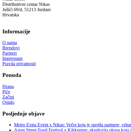
Distributivni centar Nikas
Jušići 69/d, 51213 Jurdani
Hrvatska
Informacije
O nama
Brendovi
Partneri
Impressum
Pravila privatnosti
Ponuda
Hrana
Piće
Začini
Ostalo
Posljednje objave
Metro Extra Event x Nikas: Večer koja je spojila partnere, vrhu
Asian Street Food Festival x Kikkoman: eksplozija okusa koja 