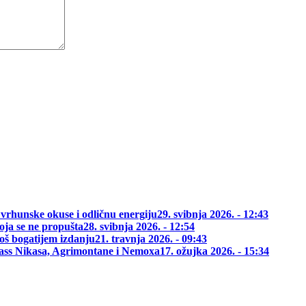
 vrhunske okuse i odličnu energiju
29. svibnja 2026. - 12:43
oja se ne propušta
28. svibnja 2026. - 12:54
oš bogatijem izdanju
21. travnja 2026. - 09:43
class Nikasa, Agrimontane i Nemoxa
17. ožujka 2026. - 15:34