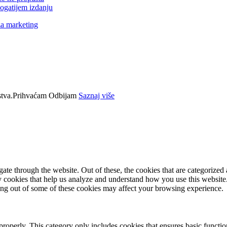
ogatijem izdanju
za marketing
tva.
Prihvaćam
Odbijam
Saznaj više
e through the website. Out of these, the cookies that are categorized a
rty cookies that help us analyze and understand how you use this websit
ting out of some of these cookies may affect your browsing experience.
properly. This category only includes cookies that ensures basic functio