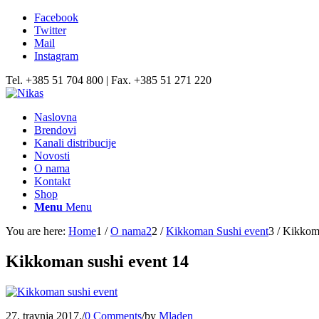
Facebook
Twitter
Mail
Instagram
Tel. +385 51 704 800 | Fax. +385 51 271 220
Naslovna
Brendovi
Kanali distribucije
Novosti
O nama
Kontakt
Shop
Menu
Menu
You are here:
Home
1
/
O nama2
2
/
Kikkoman Sushi event
3
/
Kikkoma
Kikkoman sushi event 14
27. travnja 2017.
/
0 Comments
/
by
Mladen