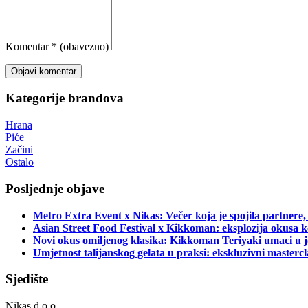
Komentar
* (obavezno)
Kategorije brandova
Hrana
Piće
Začini
Ostalo
Posljednje objave
Metro Extra Event x Nikas: Večer koja je spojila partnere,
Asian Street Food Festival x Kikkoman: eksplozija okusa k
Novi okus omiljenog klasika: Kikkoman Teriyaki umaci u j
Umjetnost talijanskog gelata u praksi: ekskluzivni master
Sjedište
Nikas d.o.o.