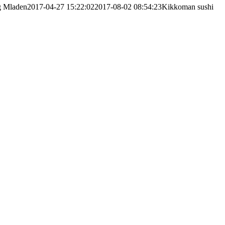
g
Mladen
2017-04-27 15:22:02
2017-08-02 08:54:23
Kikkoman sushi