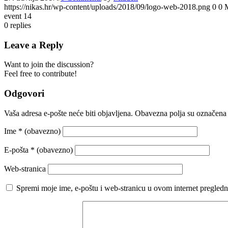
https://nikas.hr/wp-content/uploads/2018/09/logo-web-2018.png
0
0
event 14
0
replies
Leave a Reply
Want to join the discussion?
Feel free to contribute!
Odgovori
Vaša adresa e-pošte neće biti objavljena.
Obavezna polja su označena
Ime
* (obavezno)
E-pošta
* (obavezno)
Web-stranica
Spremi moje ime, e-poštu i web-stranicu u ovom internet pregledn