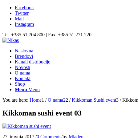
Facebook
Twitter
Mail
Instagram
Tel. +385 51 704 800 | Fax. +385 51 271 220
Naslovna
Brendovi
Kanali distribucije
Novosti
O nama
Kontakt
Shop
Menu
Menu
You are here:
Home
1
/
O nama2
2
/
Kikkoman Sushi event
3
/
Kikkoma
Kikkoman sushi event 03
27. travnja 2017.
/
0 Comments
/
by
Mladen