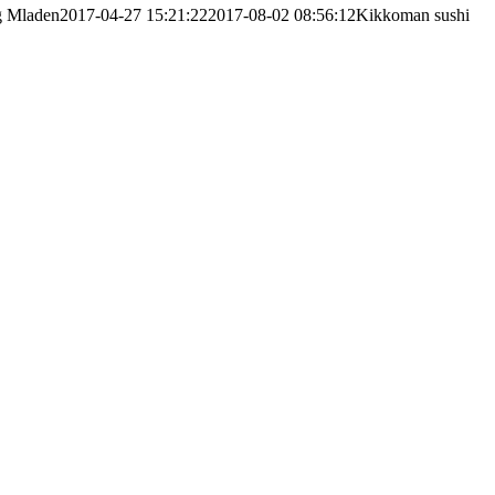
g
Mladen
2017-04-27 15:21:22
2017-08-02 08:56:12
Kikkoman sushi