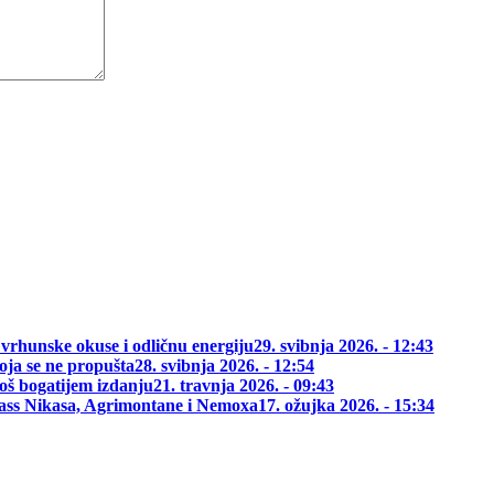
 vrhunske okuse i odličnu energiju
29. svibnja 2026. - 12:43
oja se ne propušta
28. svibnja 2026. - 12:54
oš bogatijem izdanju
21. travnja 2026. - 09:43
class Nikasa, Agrimontane i Nemoxa
17. ožujka 2026. - 15:34