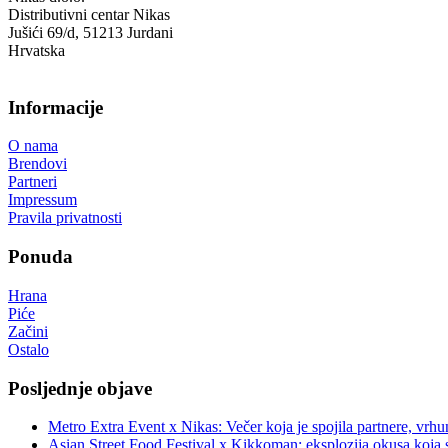
Distributivni centar Nikas
Jušići 69/d, 51213 Jurdani
Hrvatska
Informacije
O nama
Brendovi
Partneri
Impressum
Pravila privatnosti
Ponuda
Hrana
Piće
Začini
Ostalo
Posljednje objave
Metro Extra Event x Nikas: Večer koja je spojila partnere, vrhu
Asian Street Food Festival x Kikkoman: eksplozija okusa koja 