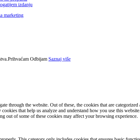
ogatijem izdanju
za marketing
tva.
Prihvaćam
Odbijam
Saznaj više
e through the website. Out of these, the cookies that are categorized a
rty cookies that help us analyze and understand how you use this websit
ting out of some of these cookies may affect your browsing experience.
properly. This category only includes cookies that ensures basic functio