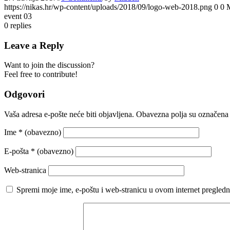
https://nikas.hr/wp-content/uploads/2018/09/logo-web-2018.png
0
0
event 03
0
replies
Leave a Reply
Want to join the discussion?
Feel free to contribute!
Odgovori
Vaša adresa e-pošte neće biti objavljena.
Obavezna polja su označena
Ime
* (obavezno)
E-pošta
* (obavezno)
Web-stranica
Spremi moje ime, e-poštu i web-stranicu u ovom internet pregledn