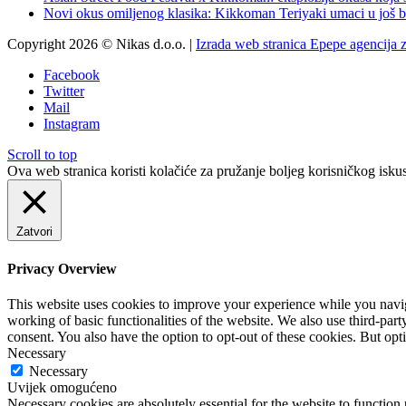
Novi okus omiljenog klasika: Kikkoman Teriyaki umaci u još b
Copyright 2026 © Nikas d.o.o. |
Izrada web stranica Epepe agencija 
Facebook
Twitter
Mail
Instagram
Scroll to top
Ova web stranica koristi kolačiće za pružanje boljeg korisničkog iskus
Zatvori
Privacy Overview
This website uses cookies to improve your experience while you navigat
working of basic functionalities of the website. We also use third-pa
consent. You also have the option to opt-out of these cookies. But op
Necessary
Necessary
Uvijek omogućeno
Necessary cookies are absolutely essential for the website to function 