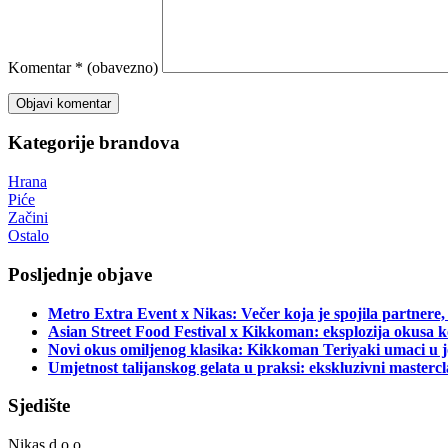
Komentar
* (obavezno)
Kategorije brandova
Hrana
Piće
Začini
Ostalo
Posljednje objave
Metro Extra Event x Nikas: Večer koja je spojila partnere,
Asian Street Food Festival x Kikkoman: eksplozija okusa k
Novi okus omiljenog klasika: Kikkoman Teriyaki umaci u j
Umjetnost talijanskog gelata u praksi: ekskluzivni master
Sjedište
Nikas d.o.o.