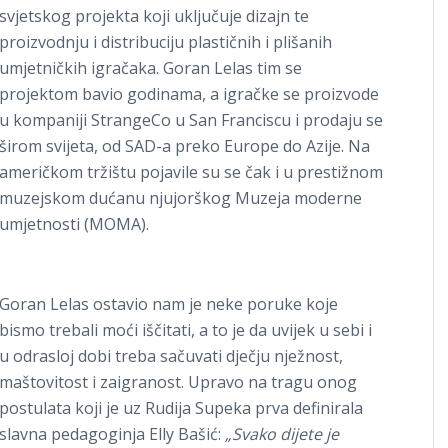
svjetskog projekta koji uključuje dizajn te
proizvodnju i distribuciju plastičnih i plišanih
umjetničkih igračaka. Goran Lelas tim se
projektom bavio godinama, a igračke se proizvode
u kompaniji StrangeCo u San Franciscu i prodaju se
širom svijeta, od SAD-a preko Europe do Azije. Na
američkom tržištu pojavile su se čak i u prestižnom
muzejskom dućanu njujorškog Muzeja moderne
umjetnosti (MOMA).
Goran Lelas ostavio nam je neke poruke koje
bismo trebali moći iščitati, a to je da uvijek u sebi i
u odrasloj dobi treba sačuvati dječju nježnost,
maštovitost i zaigranost. Upravo na tragu onog
postulata koji je uz Rudija Supeka prva definirala
slavna pedagoginja Elly Bašić:
„Svako dijete je