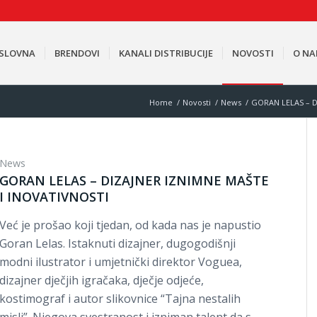
SLOVNA
BRENDOVI
KANALI DISTRIBUCIJE
NOVOSTI
O N
Home
/
Novosti
/
News
/
GORAN LELAS – D
News
GORAN LELAS – DIZAJNER IZNIMNE MAŠTE
I INOVATIVNOSTI
Već je prošao koji tjedan, od kada nas je napustio
Goran Lelas. Istaknuti dizajner, dugogodišnji
modni ilustrator i umjetnički direktor Voguea,
dizajner dječjih igračaka, dječje odjeće,
kostimograf i autor slikovnice “Tajna nestalih