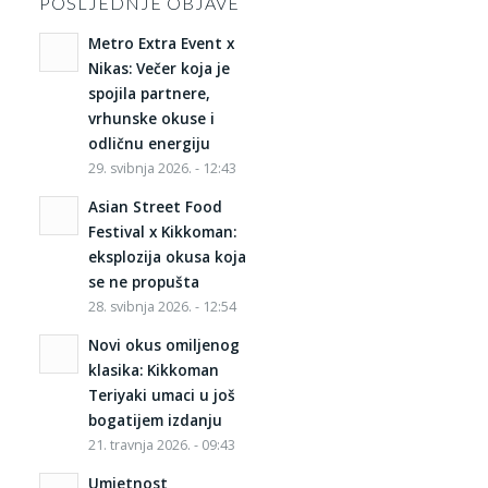
POSLJEDNJE OBJAVE
Metro Extra Event x
Nikas: Večer koja je
spojila partnere,
vrhunske okuse i
odličnu energiju
29. svibnja 2026. - 12:43
Asian Street Food
Festival x Kikkoman:
eksplozija okusa koja
se ne propušta
28. svibnja 2026. - 12:54
Novi okus omiljenog
klasika: Kikkoman
Teriyaki umaci u još
bogatijem izdanju
21. travnja 2026. - 09:43
Umjetnost