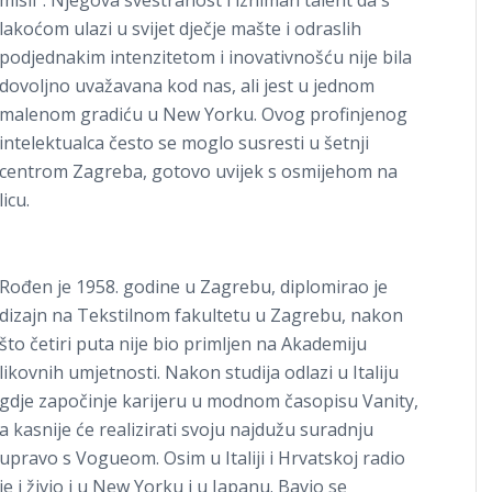
misli”. Njegova svestranost i izniman talent da s
lakoćom ulazi u svijet dječje mašte i odraslih
podjednakim intenzitetom i inovativnošću nije bila
dovoljno uvažavana kod nas, ali jest u jednom
malenom gradiću u New Yorku. Ovog profinjenog
intelektualca često se moglo susresti u šetnji
centrom Zagreba, gotovo uvijek s osmijehom na
licu.
Rođen je 1958. godine u Zagrebu, diplomirao je
dizajn na Tekstilnom fakultetu u Zagrebu, nakon
što četiri puta nije bio primljen na Akademiju
likovnih umjetnosti. Nakon studija odlazi u Italiju
gdje započinje karijeru u modnom časopisu Vanity,
a kasnije će realizirati svoju najdužu suradnju
upravo s Vogueom. Osim u Italiji i Hrvatskoj radio
je i živio i u New Yorku i u Japanu. Bavio se