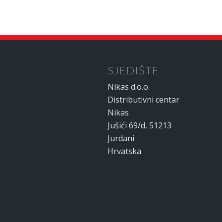
SJEDIŠTE
Nikas d.o.o.
Distributivni centar
Nikas
Jušići 69/d, 51213
Jurdani
Hrvatska