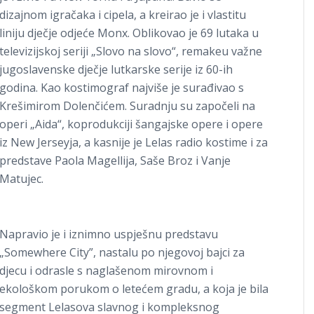
dizajnom igračaka i cipela, a kreirao je i vlastitu
liniju dječje odjeće Monx. Oblikovao je 69 lutaka u
televizijskoj seriji „Slovo na slovo“, remakeu važne
jugoslavenske dječje lutkarske serije iz 60-ih
godina. Kao kostimograf najviše je surađivao s
Krešimirom Dolenčićem. Suradnju su započeli na
operi „Aida“, koprodukciji šangajske opere i opere
iz New Jerseyja, a kasnije je Lelas radio kostime i za
predstave Paola Magellija, Saše Broz i Vanje
Matujec.
Napravio je i iznimno uspješnu predstavu
„Somewhere City”, nastalu po njegovoj bajci za
djecu i odrasle s naglašenom mirovnom i
ekološkom porukom o letećem gradu, a koja je bila
segment Lelasova slavnog i kompleksnog