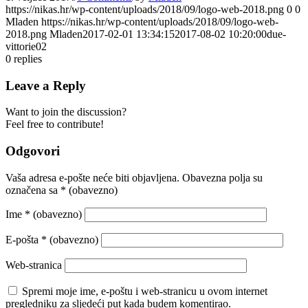
https://nikas.hr/wp-content/uploads/2018/09/logo-web-2018.png
0
0
Mladen
https://nikas.hr/wp-content/uploads/2018/09/logo-web-
2018.png
Mladen
2017-02-01 13:34:15
2017-08-02 10:20:00
due-
vittorie02
0
replies
Leave a Reply
Want to join the discussion?
Feel free to contribute!
Odgovori
Vaša adresa e-pošte neće biti objavljena.
Obavezna polja su
označena sa
* (obavezno)
Ime
* (obavezno)
E-pošta
* (obavezno)
Web-stranica
Spremi moje ime, e-poštu i web-stranicu u ovom internet
pregledniku za sljedeći put kada budem komentirao.