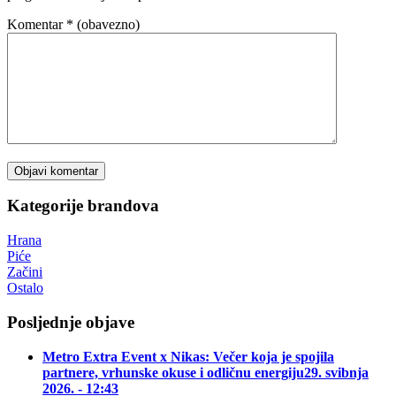
Komentar
* (obavezno)
Kategorije brandova
Hrana
Piće
Začini
Ostalo
Posljednje objave
Metro Extra Event x Nikas: Večer koja je spojila
partnere, vrhunske okuse i odličnu energiju
29. svibnja
2026. - 12:43