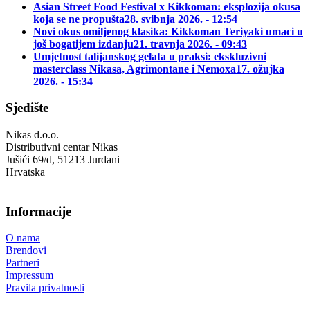
Asian Street Food Festival x Kikkoman: eksplozija okusa
koja se ne propušta
28. svibnja 2026. - 12:54
Novi okus omiljenog klasika: Kikkoman Teriyaki umaci u
još bogatijem izdanju
21. travnja 2026. - 09:43
Umjetnost talijanskog gelata u praksi: ekskluzivni
masterclass Nikasa, Agrimontane i Nemoxa
17. ožujka
2026. - 15:34
Sjedište
Nikas d.o.o.
Distributivni centar Nikas
Jušići 69/d, 51213 Jurdani
Hrvatska
Informacije
O nama
Brendovi
Partneri
Impressum
Pravila privatnosti