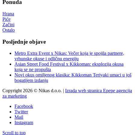
Ponuda
Hrana
Piće
Začini
Ostalo
Posljednje objave
Metro Extra Event x Nikas: Večer koja je spojila partnere,
vrhunske okuse i odličnu energiju
Asian Street Food Festival x Kikkoman: eksplozija okusa
koja se ne propušta
Novi okus omiljenog klasika: Kikkoman Teriyaki umaci u još
bogatijem izdanju
Copyright 2026 © Nikas d.o.o. |
Izrada web stranica Epepe agencija
za marketing
Facebook
Twitter
Mail
Instagram
Scroll to top