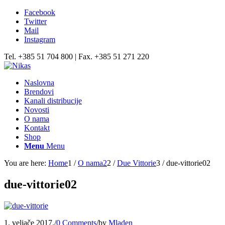
Facebook
Twitter
Mail
Instagram
Tel. +385 51 704 800 | Fax. +385 51 271 220
Naslovna
Brendovi
Kanali distribucije
Novosti
O nama
Kontakt
Shop
Menu
Menu
You are here:
Home
1
/
O nama2
2
/
Due Vittorie
3
/
due-vittorie02
due-vittorie02
1. veljače 2017.
/
0 Comments
/
by
Mladen