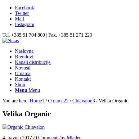
Facebook
Twitter
Mail
Instagram
Tel. +385 51 704 800 | Fax. +385 51 271 220
Naslovna
Brendovi
Kanali distribucije
Novosti
O nama
Kontakt
Shop
Menu
Menu
You are here:
Home
1
/
O nama2
2
/
Chiavalon
3
/
Velika Organic
Velika Organic
4. travnja 2017.
/
0 Comments
/
by
Mladen