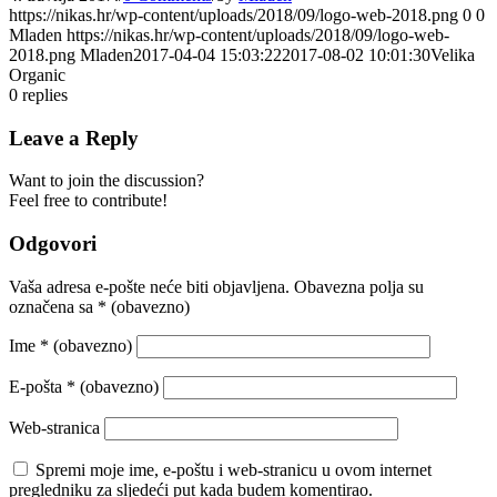
https://nikas.hr/wp-content/uploads/2018/09/logo-web-2018.png
0
0
Mladen
https://nikas.hr/wp-content/uploads/2018/09/logo-web-
2018.png
Mladen
2017-04-04 15:03:22
2017-08-02 10:01:30
Velika
Organic
0
replies
Leave a Reply
Want to join the discussion?
Feel free to contribute!
Odgovori
Vaša adresa e-pošte neće biti objavljena.
Obavezna polja su
označena sa
* (obavezno)
Ime
* (obavezno)
E-pošta
* (obavezno)
Web-stranica
Spremi moje ime, e-poštu i web-stranicu u ovom internet
pregledniku za sljedeći put kada budem komentirao.