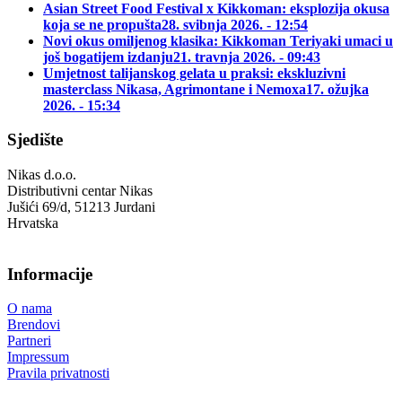
Asian Street Food Festival x Kikkoman: eksplozija okusa
koja se ne propušta
28. svibnja 2026. - 12:54
Novi okus omiljenog klasika: Kikkoman Teriyaki umaci u
još bogatijem izdanju
21. travnja 2026. - 09:43
Umjetnost talijanskog gelata u praksi: ekskluzivni
masterclass Nikasa, Agrimontane i Nemoxa
17. ožujka
2026. - 15:34
Sjedište
Nikas d.o.o.
Distributivni centar Nikas
Jušići 69/d, 51213 Jurdani
Hrvatska
Informacije
O nama
Brendovi
Partneri
Impressum
Pravila privatnosti