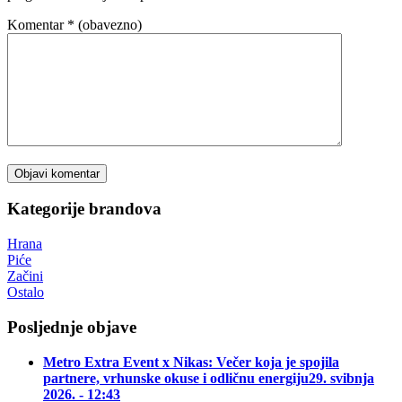
Komentar
* (obavezno)
Kategorije brandova
Hrana
Piće
Začini
Ostalo
Posljednje objave
Metro Extra Event x Nikas: Večer koja je spojila
partnere, vrhunske okuse i odličnu energiju
29. svibnja
2026. - 12:43