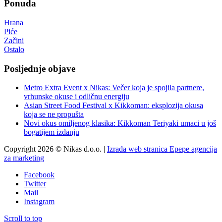
Ponuda
Hrana
Piće
Začini
Ostalo
Posljednje objave
Metro Extra Event x Nikas: Večer koja je spojila partnere,
vrhunske okuse i odličnu energiju
Asian Street Food Festival x Kikkoman: eksplozija okusa
koja se ne propušta
Novi okus omiljenog klasika: Kikkoman Teriyaki umaci u još
bogatijem izdanju
Copyright 2026 © Nikas d.o.o. |
Izrada web stranica Epepe agencija
za marketing
Facebook
Twitter
Mail
Instagram
Scroll to top