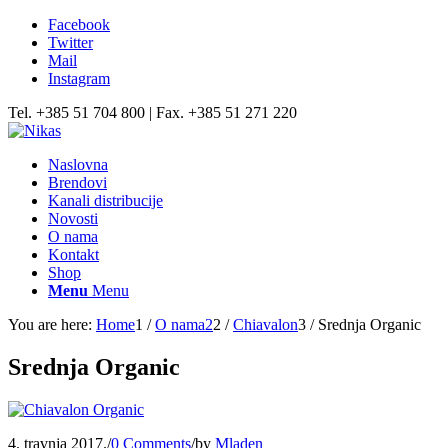
Facebook
Twitter
Mail
Instagram
Tel. +385 51 704 800 | Fax. +385 51 271 220
Naslovna
Brendovi
Kanali distribucije
Novosti
O nama
Kontakt
Shop
Menu
Menu
You are here:
Home
1
/
O nama2
2
/
Chiavalon
3
/
Srednja Organic
Srednja Organic
4. travnja 2017.
/
0 Comments
/
by
Mladen