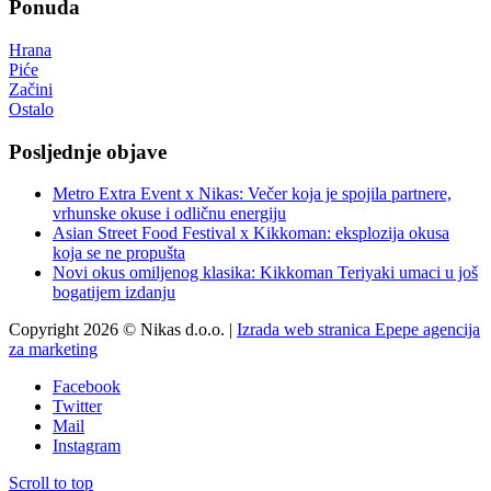
Ponuda
Hrana
Piće
Začini
Ostalo
Posljednje objave
Metro Extra Event x Nikas: Večer koja je spojila partnere,
vrhunske okuse i odličnu energiju
Asian Street Food Festival x Kikkoman: eksplozija okusa
koja se ne propušta
Novi okus omiljenog klasika: Kikkoman Teriyaki umaci u još
bogatijem izdanju
Copyright 2026 © Nikas d.o.o. |
Izrada web stranica Epepe agencija
za marketing
Facebook
Twitter
Mail
Instagram
Scroll to top