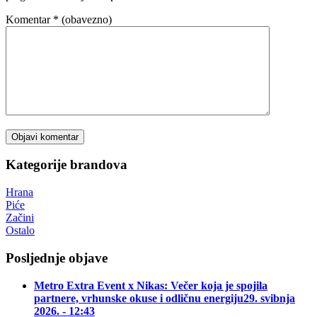
Komentar
* (obavezno)
Kategorije brandova
Hrana
Piće
Začini
Ostalo
Posljednje objave
Metro Extra Event x Nikas: Večer koja je spojila
partnere, vrhunske okuse i odličnu energiju
29. svibnja
2026. - 12:43