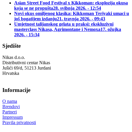
Asian Street Food Festival x Kikkoman: eksplozija okusa
koja se ne propušta
28. svibnja 2026. - 12:54
Novi okus omiljenog klasika: Kikkoman Teriyaki umaci u
još bogatijem izdanju
21. travnja 2026. - 09:43
Umjetnost talijanskog gelata u praksi: ekskluzivni
masterclass Nikasa, Agrimontane i Nemoxa
17. ožujka
2026. - 15:34
Sjedište
Nikas d.o.o.
Distributivni centar Nikas
Jušići 69/d, 51213 Jurdani
Hrvatska
Informacije
O nama
Brendovi
Partneri
Impressum
Pravila privatnosti