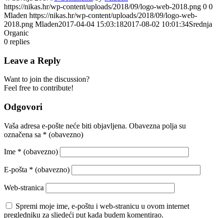
https://nikas.hr/wp-content/uploads/2018/09/logo-web-2018.png
0
0
Mladen
https://nikas.hr/wp-content/uploads/2018/09/logo-web-
2018.png
Mladen
2017-04-04 15:03:18
2017-08-02 10:01:34
Srednja
Organic
0
replies
Leave a Reply
Want to join the discussion?
Feel free to contribute!
Odgovori
Vaša adresa e-pošte neće biti objavljena.
Obavezna polja su
označena sa
* (obavezno)
Ime
* (obavezno)
E-pošta
* (obavezno)
Web-stranica
Spremi moje ime, e-poštu i web-stranicu u ovom internet
pregledniku za sljedeći put kada budem komentirao.