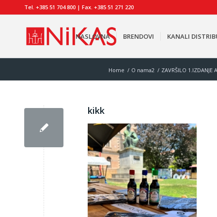
Tel. +385 51 704 800 | Fax. +385 51 271 220
NASLOVNA
BRENDOVI
KANALI DISTRIB
Home
/
O nama2
/
ZAVRŠILO 1.IZDANJE
kikk