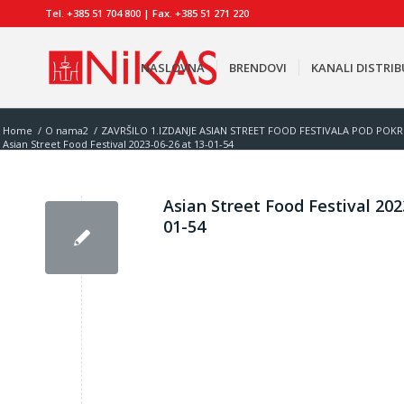
Tel. +385 51 704 800 | Fax. +385 51 271 220
NASLOVNA
BRENDOVI
KANALI DISTRIB
Home
/
O nama2
/
ZAVRŠILO 1.IZDANJE ASIAN STREET FOOD FESTIVALA POD PO
Asian Street Food Festival 2023-06-26 at 13-01-54
Asian Street Food Festival 202
01-54