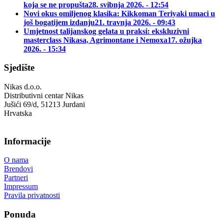
koja se ne propušta
28. svibnja 2026. - 12:54
Novi okus omiljenog klasika: Kikkoman Teriyaki umaci u
još bogatijem izdanju
21. travnja 2026. - 09:43
Umjetnost talijanskog gelata u praksi: ekskluzivni
masterclass Nikasa, Agrimontane i Nemoxa
17. ožujka
2026. - 15:34
Sjedište
Nikas d.o.o.
Distributivni centar Nikas
Jušići 69/d, 51213 Jurdani
Hrvatska
Informacije
O nama
Brendovi
Partneri
Impressum
Pravila privatnosti
Ponuda