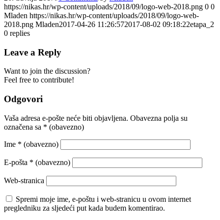
https://nikas.hr/wp-content/uploads/2018/09/logo-web-2018.png
0
0
Mladen
https://nikas.hr/wp-content/uploads/2018/09/logo-web-
2018.png
Mladen
2017-04-26 11:26:57
2017-08-02 09:18:22
etapa_2
0
replies
Leave a Reply
Want to join the discussion?
Feel free to contribute!
Odgovori
Vaša adresa e-pošte neće biti objavljena.
Obavezna polja su
označena sa
* (obavezno)
Ime
* (obavezno)
E-pošta
* (obavezno)
Web-stranica
Spremi moje ime, e-poštu i web-stranicu u ovom internet
pregledniku za sljedeći put kada budem komentirao.