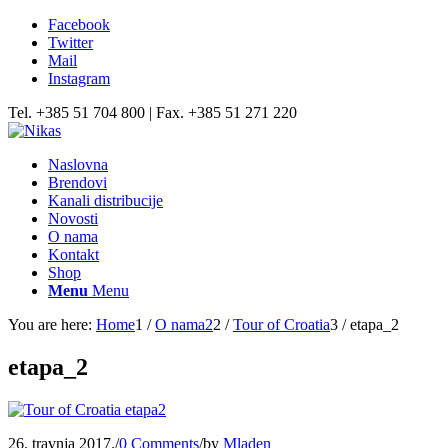
Facebook
Twitter
Mail
Instagram
Tel. +385 51 704 800 | Fax. +385 51 271 220
Naslovna
Brendovi
Kanali distribucije
Novosti
O nama
Kontakt
Shop
Menu
Menu
You are here:
Home
1
/
O nama2
2
/
Tour of Croatia
3
/
etapa_2
etapa_2
26. travnja 2017.
/
0 Comments
/
by
Mladen