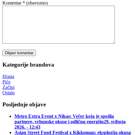
Komentar
* (obavezno)
Kategorije brandova
Hrana
Piće
Začini
Ostalo
Posljednje objave
Metro Extra Event x Nikas: Večer koja je spojila
partnere, vrhunske okuse i odličnu energiju
29. svibnja
2026. - 12:43
Asian Street Food Festival x Kikkoman: eksplozija okusa