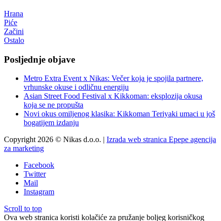
Hrana
Piće
Začini
Ostalo
Posljednje objave
Metro Extra Event x Nikas: Večer koja je spojila partnere,
vrhunske okuse i odličnu energiju
Asian Street Food Festival x Kikkoman: eksplozija okusa
koja se ne propušta
Novi okus omiljenog klasika: Kikkoman Teriyaki umaci u još
bogatijem izdanju
Copyright 2026 © Nikas d.o.o. |
Izrada web stranica Epepe agencija
za marketing
Facebook
Twitter
Mail
Instagram
Scroll to top
Ova web stranica koristi kolačiće za pružanje boljeg korisničkog