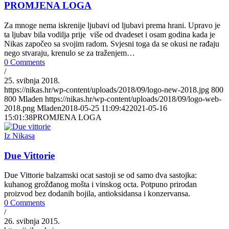
PROMJENA LOGA
Za mnoge nema iskrenije ljubavi od ljubavi prema hrani. Upravo je
ta ljubav bila vodilja prije više od dvadeset i osam godina kada je
Nikas započeo sa svojim radom. Svjesni toga da se okusi ne rađaju
nego stvaraju, krenulo se za traženjem…
0 Comments
/
25. svibnja 2018.
https://nikas.hr/wp-content/uploads/2018/09/logo-new-2018.jpg
800
800
Mladen
https://nikas.hr/wp-content/uploads/2018/09/logo-web-
2018.png
Mladen
2018-05-25 11:09:42
2021-05-16
15:01:38
PROMJENA LOGA
Iz Nikasa
Due Vittorie
Due Vittorie balzamski ocat sastoji se od samo dva sastojka:
kuhanog grožđanog mošta i vinskog octa. Potpuno prirodan
proizvod bez dodanih bojila, antioksidansa i konzervansa.
0 Comments
/
26. svibnja 2015.