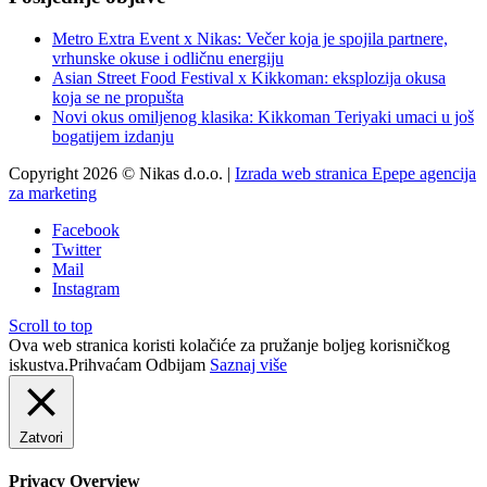
Metro Extra Event x Nikas: Večer koja je spojila partnere,
vrhunske okuse i odličnu energiju
Asian Street Food Festival x Kikkoman: eksplozija okusa
koja se ne propušta
Novi okus omiljenog klasika: Kikkoman Teriyaki umaci u još
bogatijem izdanju
Copyright 2026 © Nikas d.o.o. |
Izrada web stranica Epepe agencija
za marketing
Facebook
Twitter
Mail
Instagram
Scroll to top
Ova web stranica koristi kolačiće za pružanje boljeg korisničkog
iskustva.
Prihvaćam
Odbijam
Saznaj više
Zatvori
Privacy Overview