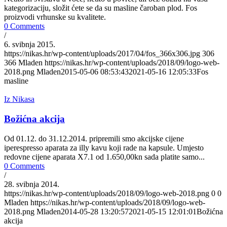
kategorizaciju, složit ćete se da su masline čaroban plod. Fos
proizvodi vrhunske su kvalitete.
0 Comments
/
6. svibnja 2015.
https://nikas.hr/wp-content/uploads/2017/04/fos_366x306.jpg
306
366
Mladen
https://nikas.hr/wp-content/uploads/2018/09/logo-web-
2018.png
Mladen
2015-05-06 08:53:43
2021-05-16 12:05:33
Fos
masline
Iz Nikasa
Božićna akcija
Od 01.12. do 31.12.2014. pripremili smo akcijske cijene
iperespresso aparata za illy kavu koji rade na kapsule. Umjesto
redovne cijene aparata X7.1 od 1.650,00kn sada platite samo...
0 Comments
/
28. svibnja 2014.
https://nikas.hr/wp-content/uploads/2018/09/logo-web-2018.png
0
0
Mladen
https://nikas.hr/wp-content/uploads/2018/09/logo-web-
2018.png
Mladen
2014-05-28 13:20:57
2021-05-15 12:01:01
Božićna
akcija