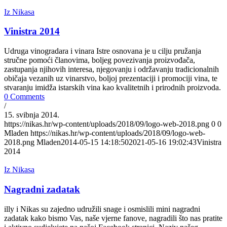
Iz Nikasa
Vinistra 2014
Udruga vinogradara i vinara Istre osnovana je u cilju pružanja
stručne pomoći članovima, boljeg povezivanja proizvođača,
zastupanja njihovih interesa, njegovanju i održavanju tradicionalnih
običaja vezanih uz vinarstvo, boljoj prezentaciji i promociji vina, te
stvaranju imidža istarskih vina kao kvalitetnih i prirodnih proizvoda.
0 Comments
/
15. svibnja 2014.
https://nikas.hr/wp-content/uploads/2018/09/logo-web-2018.png
0
0
Mladen
https://nikas.hr/wp-content/uploads/2018/09/logo-web-
2018.png
Mladen
2014-05-15 14:18:50
2021-05-16 19:02:43
Vinistra
2014
Iz Nikasa
Nagradni zadatak
illy i Nikas su zajedno udružili snage i osmislili mini nagradni
zadatak kako bismo Vas, naše vjerne fanove, nagradili što nas pratite