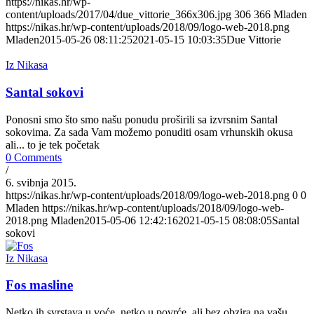
https://nikas.hr/wp-
content/uploads/2017/04/due_vittorie_366x306.jpg
306
366
Mladen
https://nikas.hr/wp-content/uploads/2018/09/logo-web-2018.png
Mladen
2015-05-26 08:11:25
2021-05-15 10:03:35
Due Vittorie
Iz Nikasa
Santal sokovi
Ponosni smo što smo našu ponudu proširili sa izvrsnim Santal
sokovima. Za sada Vam možemo ponuditi osam vrhunskih okusa
ali... to je tek početak
0 Comments
/
6. svibnja 2015.
https://nikas.hr/wp-content/uploads/2018/09/logo-web-2018.png
0
0
Mladen
https://nikas.hr/wp-content/uploads/2018/09/logo-web-
2018.png
Mladen
2015-05-06 12:42:16
2021-05-15 08:08:05
Santal
sokovi
Iz Nikasa
Fos masline
Netko ih svrstava u voće, netko u povrće, ali bez obzira na vašu