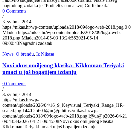
i aktivno sudjelujete na našoj Facebook stranici. Naziv našeg
nagradnog zadatka je “Podijeli s nama svoj Coffe break.”
0 Comments
/
3. svibnja 2014.
https://nikas.hr/wp-content/uploads/2018/09/logo-web-2018.png
0
0
Mladen
https://nikas.hr/wp-content/uploads/2018/09/logo-web-
2018.png
Mladen
2014-05-03 13:24:55
2021-05-14
09:00:43
Nagradni zadatak
News
,
O brendu
,
Iz Nikasa
Novi okus omiljenog klasika: Kikkoman Teriyaki
umaci u još bogatijem izdanju
0 Comments
/
3. svibnja 2014.
https://nikas.hr/wp-
content/uploads/2026/04/16_9_Keyvisual_Teriyaki_Range_HR-
scaled.jpg
1440
2560
l@ur@p
https://nikas.hr/wp-
content/uploads/2018/09/logo-web-2018.png
l@ur@p
2026-04-21
09:43:34
2026-04-21 09:45:08
Novi okus omiljenog klasika:
Kikkoman Teriyaki umaci u još bogatijem izdanju