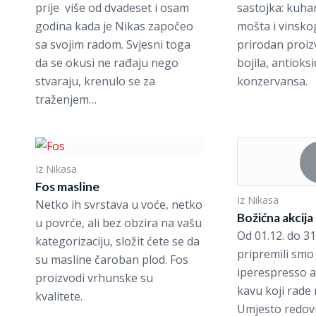
prije više od dvadeset i osam
sastojka: kuh
godina kada je Nikas započeo
mošta i vinsko
sa svojim radom. Svjesni toga
prirodan proi
da se okusi ne rađaju nego
bojila, antioks
stvaraju, krenulo se za
konzervansa.
traženjem…
Iz Nikasa
Fos masline
Iz Nikasa
Netko ih svrstava u voće, netko
Božićna akcija
u povrće, ali bez obzira na vašu
Od 01.12. do 31
kategorizaciju, složit ćete se da
pripremili smo 
su masline čaroban plod. Fos
iperespresso ap
proizvodi vrhunske su
kavu koji rade
kvalitete.
Umjesto redov