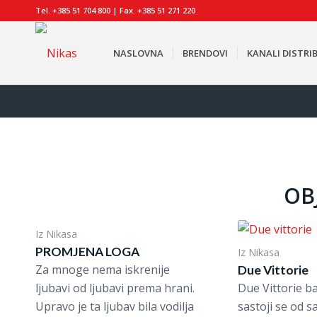
Tel. +385 51 704 800 | Fax. +385 51 271 220
NASLOVNA
BRENDOVI
KANALI DISTRIB
OB
Iz Nikasa
PROMJENA LOGA
Iz Nikasa
Za mnoge nema iskrenije
Due Vittorie
ljubavi od ljubavi prema hrani.
Due Vittorie b
Upravo je ta ljubav bila vodilja
sastoji se od 