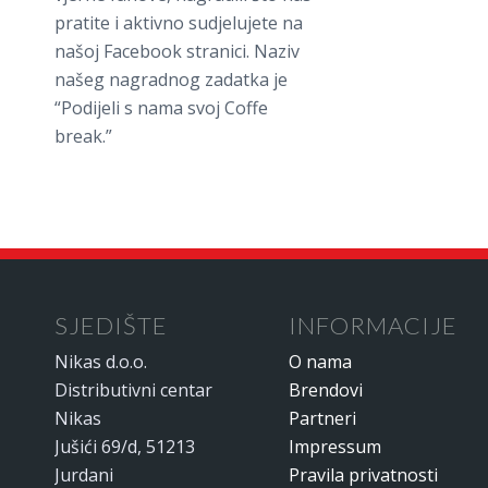
pratite i aktivno sudjelujete na
našoj Facebook stranici. Naziv
našeg nagradnog zadatka je
“Podijeli s nama svoj Coffe
break.”
SJEDIŠTE
INFORMACIJE
Nikas d.o.o.
O nama
Distributivni centar
Brendovi
Nikas
Partneri
Jušići 69/d, 51213
Impressum
Jurdani
Pravila privatnosti