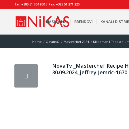
Tel. +385 51 704 800 | Fax. +385 51 271 220
NASLOVNA
BRENDOVI
KANALI DISTRIB
Home
/
O nama2
/
Masterchef 2024. s Kikkoman i Tabasco u
NovaTv _Masterchef Recipe H
30.09.2024_jeffrey Jemric-1670