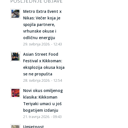
POSLJEDNJE OBJAVE
Metro Extra Event x
Nikas: Večer koja je
spojila partnere,
vrhunske okuse i
odličnu energiju
29. svibnja 2026. - 12:43
Asian Street Food
Festival x Kikkoman:
eksplozija okusa koja
se ne propušta
28. svibnja 2026. - 12:54
Novi okus omiljenog
klasika: Kikkoman
Teriyaki umaci u još
bogatijem izdanju
21. travnja 2026. - 09:43
Umjetnost