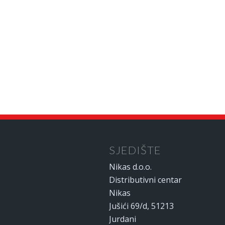
SJEDIŠTE
Nikas d.o.o.
Distributivni centar
Nikas
Jušići 69/d, 51213
Jurdani