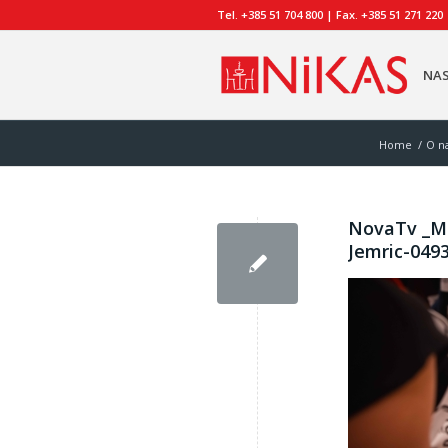
Tel. +385 51 704 800 | Fax. +385 51 271 220
NA
Home
/
O n
NovaTv _Ma
Jemric-049