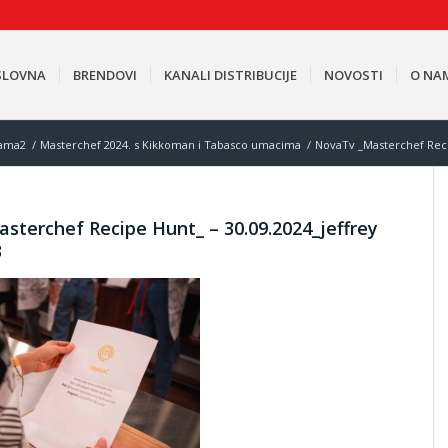
SLOVNA
BRENDOVI
KANALI DISTRIBUCIJE
NOVOSTI
O NA
ama2
/
Masterchef 2024. s Kikkoman i Tabasco umacima
/
NovaTv _Masterchef Reci
sterchef Recipe Hunt_ – 30.09.2024_jeffrey
3