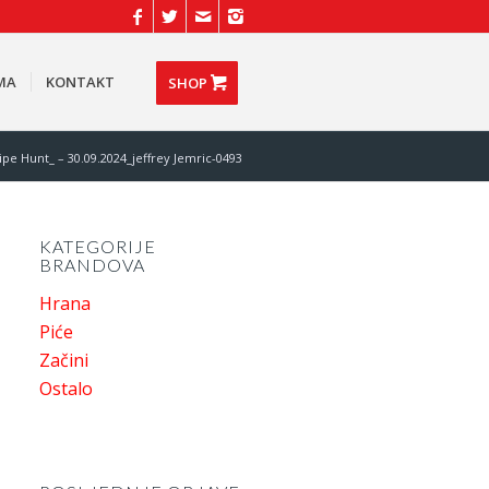
MA
KONTAKT
SHOP
pe Hunt_ – 30.09.2024_jeffrey Jemric-0493
KATEGORIJE
BRANDOVA
Hrana
Piće
Začini
Ostalo