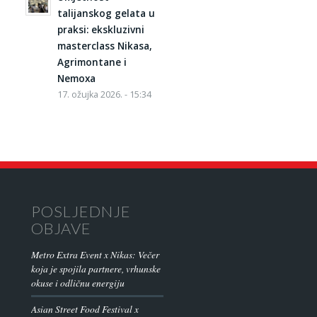
talijanskog gelata u
praksi: ekskluzivni
masterclass Nikasa,
Agrimontane i
Nemoxa
17. ožujka 2026. - 15:34
POSLJEDNJE
OBJAVE
Metro Extra Event x Nikas: Večer
koja je spojila partnere, vrhunske
okuse i odličnu energiju
Asian Street Food Festival x