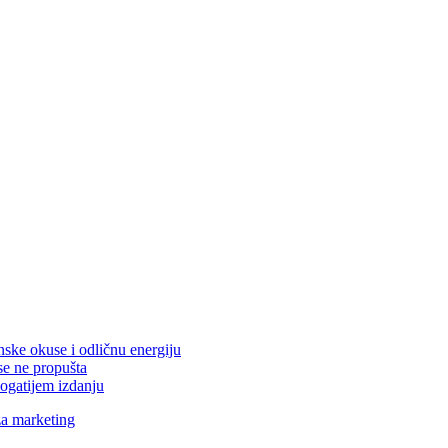
nske okuse i odličnu energiju
se ne propušta
ogatijem izdanju
za marketing