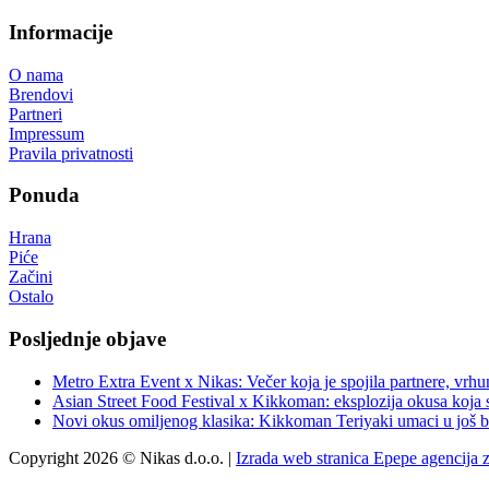
Informacije
O nama
Brendovi
Partneri
Impressum
Pravila privatnosti
Ponuda
Hrana
Piće
Začini
Ostalo
Posljednje objave
Metro Extra Event x Nikas: Večer koja je spojila partnere, vrhu
Asian Street Food Festival x Kikkoman: eksplozija okusa koja 
Novi okus omiljenog klasika: Kikkoman Teriyaki umaci u još b
Copyright 2026 © Nikas d.o.o. |
Izrada web stranica Epepe agencija 