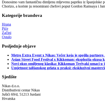
Donosimo vam fantastičnu dimljenu mljevenu papriku iz španjolske pok
Chorizo, a koriste ju renomirani chefovi poput Gordon Ramsaya i Jam
Kategorije brandova
Hrana
Piće
Začini
Ostalo
Posljednje objave
Metro Extra Event x Nikas: Večer koja je spojila partnere,
Asian Street Food Festival x Kikkoman: eksplozija okusa k
Novi okus omiljenog klasika: Kikkoman Teriyaki umaci u j
Umjetnost talijanskog gelata u praksi: ekskluzivni master
Sjedište
Nikas d.o.o.
Distributivni centar Nikas
Jušići 69/d, 51213 Jurdani
Hrvatska