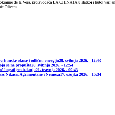
rajine de la Vera, proizvođača LA CHINATA u slatkoj i ljutoj varijant
ie Olivera.
 vrhunske okuse i odličnu energiju
29. svibnja 2026. - 12:43
oja se ne propušta
28. svibnja 2026. - 12:54
oš bogatijem izdanju
21. travnja 2026. - 09:43
class Nikasa, Agrimontane i Nemoxa
17. ožujka 2026. - 15:34