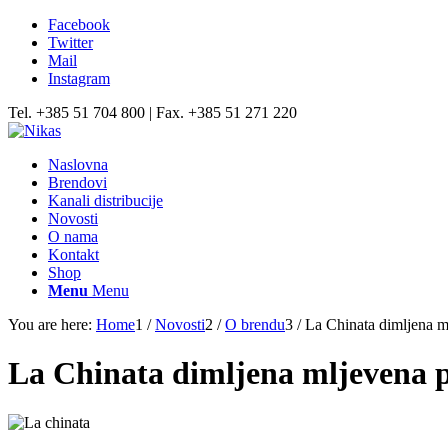
Facebook
Twitter
Mail
Instagram
Tel. +385 51 704 800 | Fax. +385 51 271 220
Naslovna
Brendovi
Kanali distribucije
Novosti
O nama
Kontakt
Shop
Menu
Menu
You are here:
Home
1
/
Novosti
2
/
O brendu
3
/
La Chinata dimljena m
La Chinata dimljena mljevena 