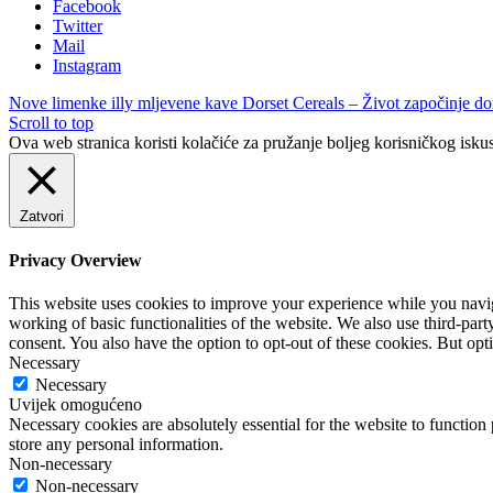
Facebook
Twitter
Mail
Instagram
Nove limenke illy mljevene kave
Dorset Cereals – Život započinje 
Scroll to top
Ova web stranica koristi kolačiće za pružanje boljeg korisničkog iskus
Zatvori
Privacy Overview
This website uses cookies to improve your experience while you navigat
working of basic functionalities of the website. We also use third-pa
consent. You also have the option to opt-out of these cookies. But op
Necessary
Necessary
Uvijek omogućeno
Necessary cookies are absolutely essential for the website to function 
store any personal information.
Non-necessary
Non-necessary