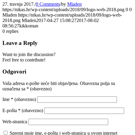
27. travnja 2017.
/
0 Comments
/
by
Mladen
https://nikas.hr/wp-content/uploads/2018/09/logo-web-2018.png
0
0
Mladen
https://nikas.hr/wp-content/uploads/2018/09/logo-web-
2018.png
Mladen
2017-04-27 15:08:27
2017-08-02
08:56:27
kikkoman
0
replies
Leave a Reply
Want to join the discussion?
Feel free to contribute!
Odgovori
Vaša adresa e-pošte neće biti objavljena.
Obavezna polja su
označena sa
* (obavezno)
Ime
* (obavezno)
E-pošta
* (obavezno)
Web-stranica
Spremi moje ime, e-poštu i web-stranicu u ovom internet