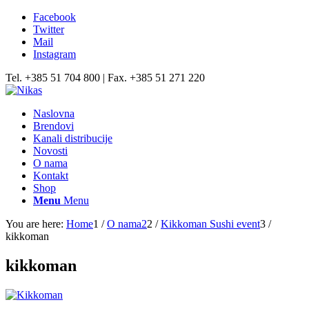
Facebook
Twitter
Mail
Instagram
Tel. +385 51 704 800 | Fax. +385 51 271 220
Naslovna
Brendovi
Kanali distribucije
Novosti
O nama
Kontakt
Shop
Menu
Menu
You are here:
Home
1
/
O nama2
2
/
Kikkoman Sushi event
3
/
kikkoman
kikkoman