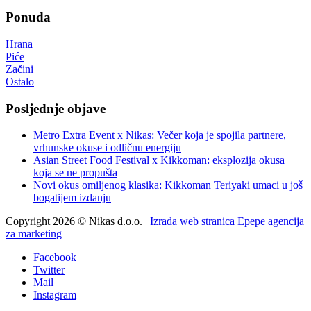
Ponuda
Hrana
Piće
Začini
Ostalo
Posljednje objave
Metro Extra Event x Nikas: Večer koja je spojila partnere,
vrhunske okuse i odličnu energiju
Asian Street Food Festival x Kikkoman: eksplozija okusa
koja se ne propušta
Novi okus omiljenog klasika: Kikkoman Teriyaki umaci u još
bogatijem izdanju
Copyright 2026 © Nikas d.o.o. |
Izrada web stranica Epepe agencija
za marketing
Facebook
Twitter
Mail
Instagram