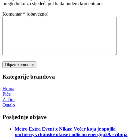
pregledniku za sljedeći put kada budem komentirao.
Komentar
* (obavezno)
Kategorije brandova
Hrana
Piće
Začini
Ostalo
Posljednje objave
Metro Extra Event x Nikas: Večer koja je spojila
partnere, vrhunske okuse i odličnu energiju
29. svibnja