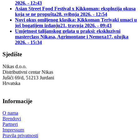
2026. - 12:43
Asian Street Food Festival x Kikkoman: eksplozija okusa
koja se ne propušta
28. svibnja 2026. - 12:54
Novi okus omiljenog klasika: Kikkoman Teriyaki umaci u
još bogatijem izdanju
21. travnja 2026. - 09:43
Umjetnost talijanskog gelata u praksi: ekskluzivni
masterclass Nikasa, Agrimontane i Nemoxa
17. ožujka
2026. - 15:34
Sjedište
Nikas d.o.o.
Distributivni centar Nikas
Jušići 69/d, 51213 Jurdani
Hrvatska
Informacije
O nama
Brendovi
Partneri
Impressum
Pravila privatnosti