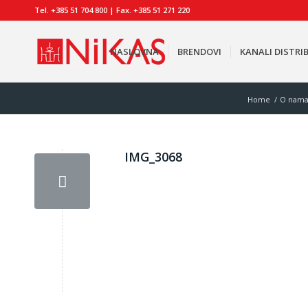
Tel. +385 51 704 800 | Fax. +385 51 271 220
NASLOVNA
BRENDOVI
KANALI DISTRIB
Home
/
O nam
IMG_3068