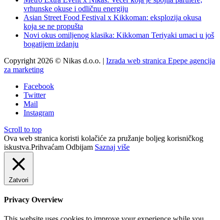
vrhunske okuse i odličnu energiju
Asian Street Food Festival x Kikkoman: eksplozija okusa
koja se ne propušta
Novi okus omiljenog klasika: Kikkoman Teriyaki umaci u još
bogatijem izdanju
Copyright 2026 © Nikas d.o.o. |
Izrada web stranica Epepe agencija
za marketing
Facebook
Twitter
Mail
Instagram
Scroll to top
Ova web stranica koristi kolačiće za pružanje boljeg korisničkog
iskustva.
Prihvaćam
Odbijam
Saznaj više
Zatvori
Privacy Overview
This website uses cookies to improve your experience while you