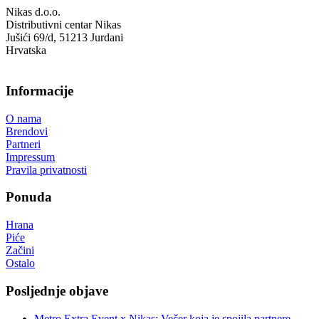
Nikas d.o.o.
Distributivni centar Nikas
Jušići 69/d, 51213 Jurdani
Hrvatska
Informacije
O nama
Brendovi
Partneri
Impressum
Pravila privatnosti
Ponuda
Hrana
Piće
Začini
Ostalo
Posljednje objave
Metro Extra Event x Nikas: Večer koja je spojila partnere,