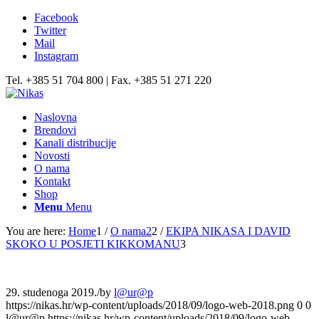
Facebook
Twitter
Mail
Instagram
Tel. +385 51 704 800 | Fax. +385 51 271 220
Naslovna
Brendovi
Kanali distribucije
Novosti
O nama
Kontakt
Shop
Menu
Menu
You are here:
Home
1
/
O nama2
2
/
EKIPA NIKASA I DAVID
SKOKO U POSJETI KIKKOMANU
3
29. studenoga 2019.
/
by
l@ur@p
https://nikas.hr/wp-content/uploads/2018/09/logo-web-2018.png
0
0
l@ur@p
https://nikas.hr/wp-content/uploads/2018/09/logo-web-