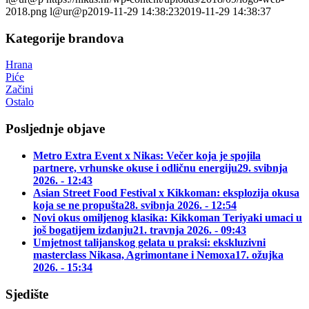
2018.png
l@ur@p
2019-11-29 14:38:23
2019-11-29 14:38:37
Kategorije brandova
Hrana
Piće
Začini
Ostalo
Posljednje objave
Metro Extra Event x Nikas: Večer koja je spojila
partnere, vrhunske okuse i odličnu energiju
29. svibnja
2026. - 12:43
Asian Street Food Festival x Kikkoman: eksplozija okusa
koja se ne propušta
28. svibnja 2026. - 12:54
Novi okus omiljenog klasika: Kikkoman Teriyaki umaci u
još bogatijem izdanju
21. travnja 2026. - 09:43
Umjetnost talijanskog gelata u praksi: ekskluzivni
masterclass Nikasa, Agrimontane i Nemoxa
17. ožujka
2026. - 15:34
Sjedište