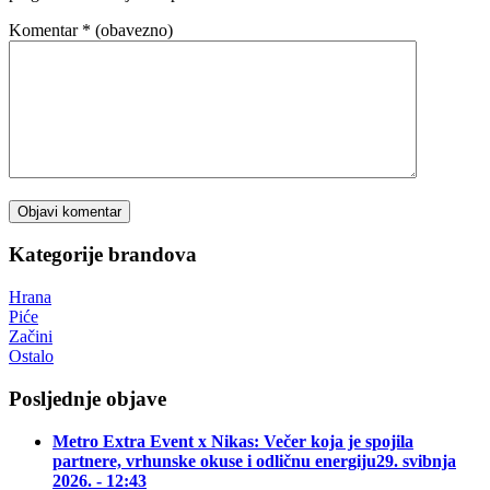
Komentar
* (obavezno)
Kategorije brandova
Hrana
Piće
Začini
Ostalo
Posljednje objave
Metro Extra Event x Nikas: Večer koja je spojila
partnere, vrhunske okuse i odličnu energiju
29. svibnja
2026. - 12:43