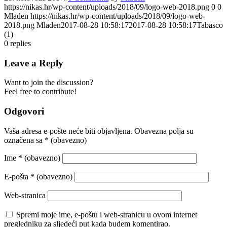
https://nikas.hr/wp-content/uploads/2018/09/logo-web-2018.png
0
0
Mladen
https://nikas.hr/wp-content/uploads/2018/09/logo-web-
2018.png
Mladen
2017-08-28 10:58:17
2017-08-28 10:58:17
Tabasco
(1)
0
replies
Leave a Reply
Want to join the discussion?
Feel free to contribute!
Odgovori
Vaša adresa e-pošte neće biti objavljena.
Obavezna polja su
označena sa
* (obavezno)
Ime
* (obavezno)
E-pošta
* (obavezno)
Web-stranica
Spremi moje ime, e-poštu i web-stranicu u ovom internet
pregledniku za sljedeći put kada budem komentirao.