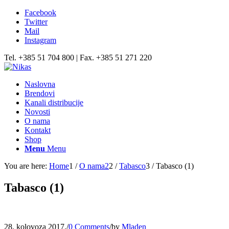
Facebook
Twitter
Mail
Instagram
Tel. +385 51 704 800 | Fax. +385 51 271 220
Naslovna
Brendovi
Kanali distribucije
Novosti
O nama
Kontakt
Shop
Menu
Menu
You are here:
Home
1
/
O nama2
2
/
Tabasco
3
/
Tabasco (1)
Tabasco (1)
28. kolovoza 2017.
/
0 Comments
/
by
Mladen