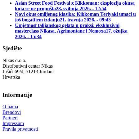
Asian Street Food Festival x Kikkoman: eksplozija okusa
koja se ne propušta
28. svibnja 2026. - 12:54
Novi okus omiljenog klasika: Kikkoman Teriyaki umaci u
još bogatijem izdanju
21. travnja 2026. - 09:43
Umjetnost talijanskog gelata u praksi: ekskluzivni
masterclass Nikasa, Agrimontane i Nemoxa
17. ožujka
2026. - 15:34
Sjedište
Nikas d.o.o.
Distributivni centar Nikas
Jušići 69/d, 51213 Jurdani
Hrvatska
Informacije
O nama
Brendovi
Partneri
Impressum
Pravila privatnosti