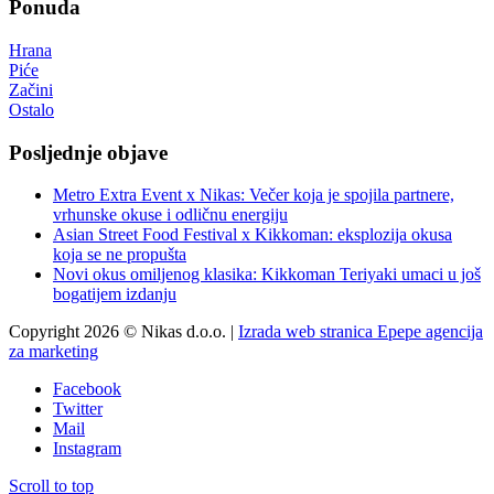
Ponuda
Hrana
Piće
Začini
Ostalo
Posljednje objave
Metro Extra Event x Nikas: Večer koja je spojila partnere,
vrhunske okuse i odličnu energiju
Asian Street Food Festival x Kikkoman: eksplozija okusa
koja se ne propušta
Novi okus omiljenog klasika: Kikkoman Teriyaki umaci u još
bogatijem izdanju
Copyright 2026 © Nikas d.o.o. |
Izrada web stranica Epepe agencija
za marketing
Facebook
Twitter
Mail
Instagram
Scroll to top