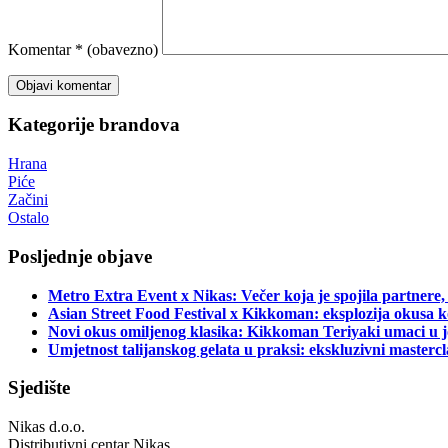
Komentar
* (obavezno)
Kategorije brandova
Hrana
Piće
Začini
Ostalo
Posljednje objave
Metro Extra Event x Nikas: Večer koja je spojila partnere,
Asian Street Food Festival x Kikkoman: eksplozija okusa k
Novi okus omiljenog klasika: Kikkoman Teriyaki umaci u j
Umjetnost talijanskog gelata u praksi: ekskluzivni master
Sjedište
Nikas d.o.o.
Distributivni centar Nikas