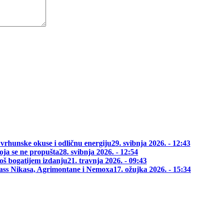
 vrhunske okuse i odličnu energiju
29. svibnja 2026. - 12:43
oja se ne propušta
28. svibnja 2026. - 12:54
oš bogatijem izdanju
21. travnja 2026. - 09:43
class Nikasa, Agrimontane i Nemoxa
17. ožujka 2026. - 15:34