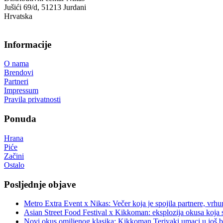
Jušići 69/d, 51213 Jurdani
Hrvatska
Informacije
O nama
Brendovi
Partneri
Impressum
Pravila privatnosti
Ponuda
Hrana
Piće
Začini
Ostalo
Posljednje objave
Metro Extra Event x Nikas: Večer koja je spojila partnere, vrhu
Asian Street Food Festival x Kikkoman: eksplozija okusa koja 
Novi okus omiljenog klasika: Kikkoman Teriyaki umaci u još b