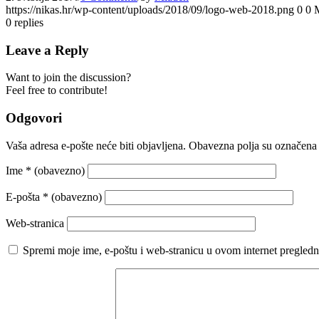
https://nikas.hr/wp-content/uploads/2018/09/logo-web-2018.png
0
0
0
replies
Leave a Reply
Want to join the discussion?
Feel free to contribute!
Odgovori
Vaša adresa e-pošte neće biti objavljena.
Obavezna polja su označena
Ime
* (obavezno)
E-pošta
* (obavezno)
Web-stranica
Spremi moje ime, e-poštu i web-stranicu u ovom internet pregledn