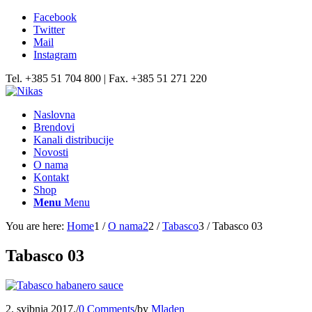
Facebook
Twitter
Mail
Instagram
Tel. +385 51 704 800 | Fax. +385 51 271 220
Naslovna
Brendovi
Kanali distribucije
Novosti
O nama
Kontakt
Shop
Menu
Menu
You are here:
Home
1
/
O nama2
2
/
Tabasco
3
/
Tabasco 03
Tabasco 03
2. svibnja 2017.
/
0 Comments
/
by
Mladen