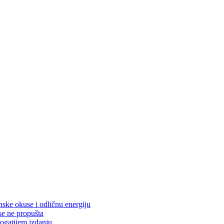
nske okuse i odličnu energiju
se ne propušta
ogatijem izdanju