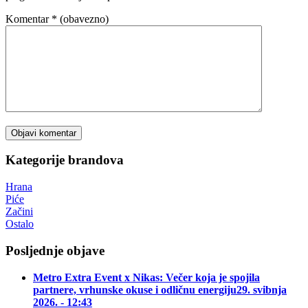
Komentar
* (obavezno)
Kategorije brandova
Hrana
Piće
Začini
Ostalo
Posljednje objave
Metro Extra Event x Nikas: Večer koja je spojila
partnere, vrhunske okuse i odličnu energiju
29. svibnja
2026. - 12:43