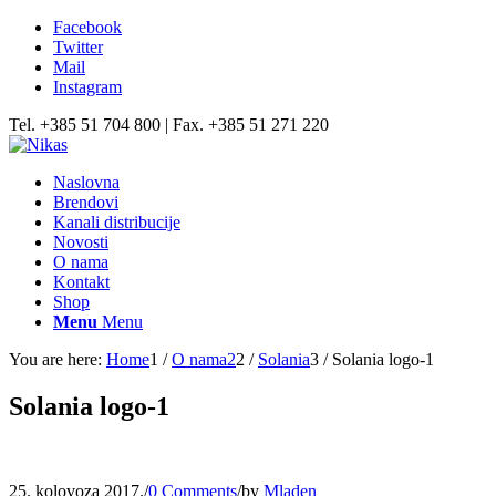
Facebook
Twitter
Mail
Instagram
Tel. +385 51 704 800 | Fax. +385 51 271 220
Naslovna
Brendovi
Kanali distribucije
Novosti
O nama
Kontakt
Shop
Menu
Menu
You are here:
Home
1
/
O nama2
2
/
Solania
3
/
Solania logo-1
Solania logo-1
25. kolovoza 2017.
/
0 Comments
/
by
Mladen