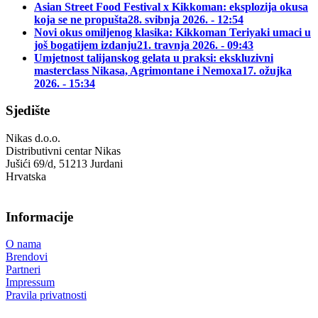
Asian Street Food Festival x Kikkoman: eksplozija okusa
koja se ne propušta
28. svibnja 2026. - 12:54
Novi okus omiljenog klasika: Kikkoman Teriyaki umaci u
još bogatijem izdanju
21. travnja 2026. - 09:43
Umjetnost talijanskog gelata u praksi: ekskluzivni
masterclass Nikasa, Agrimontane i Nemoxa
17. ožujka
2026. - 15:34
Sjedište
Nikas d.o.o.
Distributivni centar Nikas
Jušići 69/d, 51213 Jurdani
Hrvatska
Informacije
O nama
Brendovi
Partneri
Impressum
Pravila privatnosti