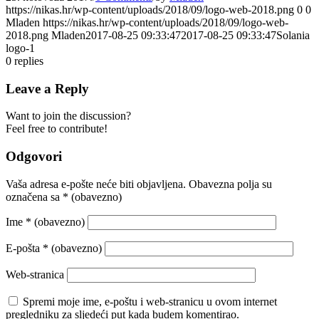
https://nikas.hr/wp-content/uploads/2018/09/logo-web-2018.png
0
0
Mladen
https://nikas.hr/wp-content/uploads/2018/09/logo-web-
2018.png
Mladen
2017-08-25 09:33:47
2017-08-25 09:33:47
Solania
logo-1
0
replies
Leave a Reply
Want to join the discussion?
Feel free to contribute!
Odgovori
Vaša adresa e-pošte neće biti objavljena.
Obavezna polja su
označena sa
* (obavezno)
Ime
* (obavezno)
E-pošta
* (obavezno)
Web-stranica
Spremi moje ime, e-poštu i web-stranicu u ovom internet
pregledniku za sljedeći put kada budem komentirao.