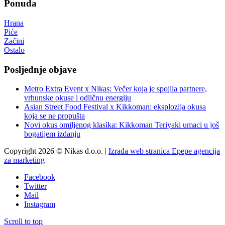
Ponuda
Hrana
Piće
Začini
Ostalo
Posljednje objave
Metro Extra Event x Nikas: Večer koja je spojila partnere,
vrhunske okuse i odličnu energiju
Asian Street Food Festival x Kikkoman: eksplozija okusa
koja se ne propušta
Novi okus omiljenog klasika: Kikkoman Teriyaki umaci u još
bogatijem izdanju
Copyright 2026 © Nikas d.o.o. |
Izrada web stranica Epepe agencija
za marketing
Facebook
Twitter
Mail
Instagram
Scroll to top