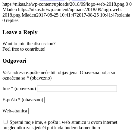
https://nikas.hr/wp-content/uploads/2018/09/logo-web-2018.png
0
0
Mladen
https://nikas.hr/wp-content/uploads/2018/09/logo-web-
2018.png
Mladen
2017-08-25 10:41:47
2017-08-25 10:41:47
solania
0
replies
Leave a Reply
Want to join the discussion?
Feel free to contribute!
Odgovori
Vaša adresa e-pošte neće biti objavljena.
Obavezna polja su
označena sa
* (obavezno)
Ime
* (obavezno)
E-pošta
* (obavezno)
Web-stranica
Spremi moje ime, e-poštu i web-stranicu u ovom internet
pregledniku za sljedeći put kada budem komentirao.