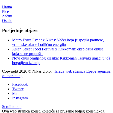
Hrana
Piće
Začini
Ostalo
Posljednje objave
Metro Extra Event x Nikas: Večer koja je spojila partnere,
vrhunske okuse i odličnu energiju
Asian Street Food Festival x Kikkoman: eksplozija okusa
koja se ne propušta
Novi okus omiljenog klasika: Kikkoman Teriyaki umaci u još
bogatijem izdanju
Copyright 2026 © Nikas d.o.o. |
Izrada web stranica Epepe agencija
za marketing
Facebook
Twitter
Mail
Instagram
Scroll to top
Ova web stranica koristi kolačiće za pružanje boljeg korisničkog