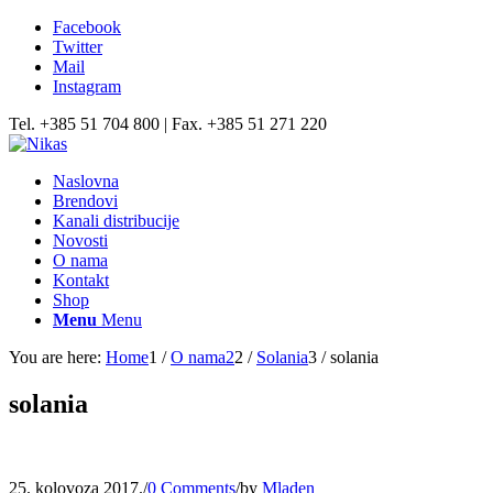
Facebook
Twitter
Mail
Instagram
Tel. +385 51 704 800 | Fax. +385 51 271 220
Naslovna
Brendovi
Kanali distribucije
Novosti
O nama
Kontakt
Shop
Menu
Menu
You are here:
Home
1
/
O nama2
2
/
Solania
3
/
solania
solania
25. kolovoza 2017.
/
0 Comments
/
by
Mladen