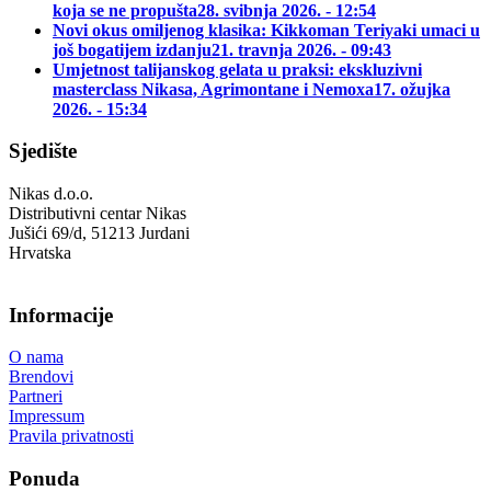
koja se ne propušta
28. svibnja 2026. - 12:54
Novi okus omiljenog klasika: Kikkoman Teriyaki umaci u
još bogatijem izdanju
21. travnja 2026. - 09:43
Umjetnost talijanskog gelata u praksi: ekskluzivni
masterclass Nikasa, Agrimontane i Nemoxa
17. ožujka
2026. - 15:34
Sjedište
Nikas d.o.o.
Distributivni centar Nikas
Jušići 69/d, 51213 Jurdani
Hrvatska
Informacije
O nama
Brendovi
Partneri
Impressum
Pravila privatnosti
Ponuda