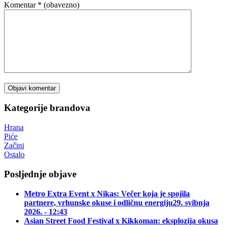
Komentar
* (obavezno)
Kategorije brandova
Hrana
Piće
Začini
Ostalo
Posljednje objave
Metro Extra Event x Nikas: Večer koja je spojila
partnere, vrhunske okuse i odličnu energiju
29. svibnja
2026. - 12:43
Asian Street Food Festival x Kikkoman: eksplozija okusa