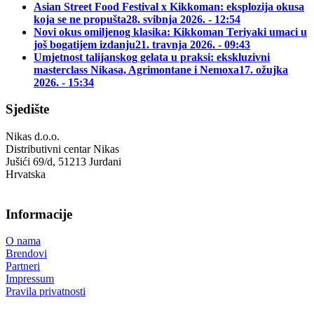
Asian Street Food Festival x Kikkoman: eksplozija okusa
koja se ne propušta
28. svibnja 2026. - 12:54
Novi okus omiljenog klasika: Kikkoman Teriyaki umaci u
još bogatijem izdanju
21. travnja 2026. - 09:43
Umjetnost talijanskog gelata u praksi: ekskluzivni
masterclass Nikasa, Agrimontane i Nemoxa
17. ožujka
2026. - 15:34
Sjedište
Nikas d.o.o.
Distributivni centar Nikas
Jušići 69/d, 51213 Jurdani
Hrvatska
Informacije
O nama
Brendovi
Partneri
Impressum
Pravila privatnosti