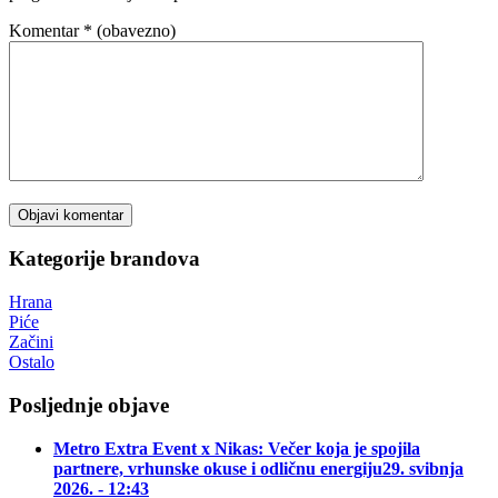
Komentar
* (obavezno)
Kategorije brandova
Hrana
Piće
Začini
Ostalo
Posljednje objave
Metro Extra Event x Nikas: Večer koja je spojila
partnere, vrhunske okuse i odličnu energiju
29. svibnja
2026. - 12:43