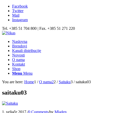
Facebook
Twitter
Mail
Instagram
Tel. +385 51 704 800 | Fax. +385 51 271 220
Naslovna
Brendovi
Kanali distribucije
Novosti
O nama
Kontakt
Shop
Menu
Menu
You are here:
Home
1
/
O nama2
2
/
Saitaku
3
/
saitaku03
saitaku03
1. veljače 2017.
/
0 Comments
/
by
Mladen