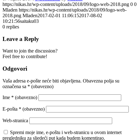
https://nikas.hr/wp-content/uploads/2018/09/logo-web-2018.png
0
0
Mladen
https://nikas.hr/wp-content/uploads/2018/09/logo-web-
2018.png
Mladen
2017-02-01 11:06:15
2017-08-02
10:21:56
saitaku03
0
replies
Leave a Reply
Want to join the discussion?
Feel free to contribute!
Odgovori
Vaša adresa e-pošte neće biti objavljena.
Obavezna polja su
označena sa
* (obavezno)
Ime
* (obavezno)
E-pošta
* (obavezno)
Web-stranica
Spremi moje ime, e-poštu i web-stranicu u ovom internet
pregledniku za sljedeći put kada budem komentirao.