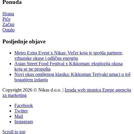
Ponuda
Hrana
Piće
Začini
Ostalo
Posljednje objave
Metro Extra Event x Nikas: Večer koja je spojila partnere,
vrhunske okuse i odličnu energiju
Asian Street Food Festival x Kikkoman: eksplozija okusa
koja se ne propušta
Novi okus omiljenog klasika: Kikkoman Teriyaki umaci u još
bogatijem izdanju
Copyright 2026 © Nikas d.o.o. |
Izrada web stranica Epepe agencija
za marketing
Facebook
Twitter
Mail
Instagram
Scroll to top