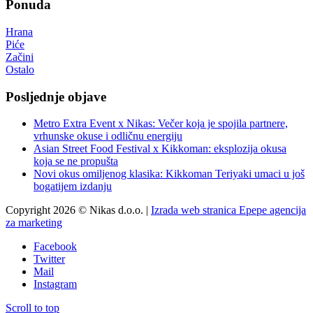
Ponuda
Hrana
Piće
Začini
Ostalo
Posljednje objave
Metro Extra Event x Nikas: Večer koja je spojila partnere,
vrhunske okuse i odličnu energiju
Asian Street Food Festival x Kikkoman: eksplozija okusa
koja se ne propušta
Novi okus omiljenog klasika: Kikkoman Teriyaki umaci u još
bogatijem izdanju
Copyright 2026 © Nikas d.o.o. |
Izrada web stranica Epepe agencija
za marketing
Facebook
Twitter
Mail
Instagram
Scroll to top