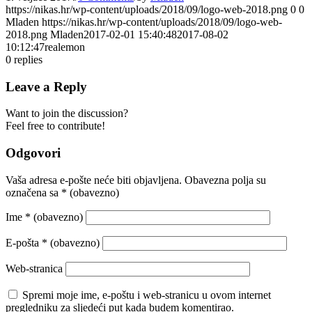
https://nikas.hr/wp-content/uploads/2018/09/logo-web-2018.png
0
0
Mladen
https://nikas.hr/wp-content/uploads/2018/09/logo-web-
2018.png
Mladen
2017-02-01 15:40:48
2017-08-02
10:12:47
realemon
0
replies
Leave a Reply
Want to join the discussion?
Feel free to contribute!
Odgovori
Vaša adresa e-pošte neće biti objavljena.
Obavezna polja su
označena sa
* (obavezno)
Ime
* (obavezno)
E-pošta
* (obavezno)
Web-stranica
Spremi moje ime, e-poštu i web-stranicu u ovom internet
pregledniku za sljedeći put kada budem komentirao.