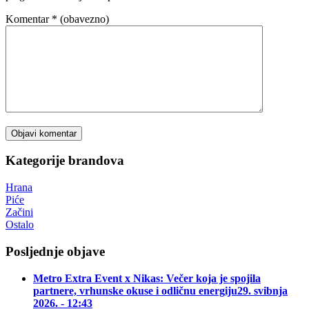
Komentar
* (obavezno)
Kategorije brandova
Hrana
Piće
Začini
Ostalo
Posljednje objave
Metro Extra Event x Nikas: Večer koja je spojila
partnere, vrhunske okuse i odličnu energiju
29. svibnja
2026. - 12:43