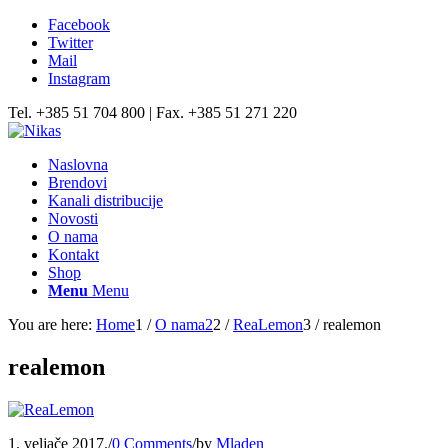
Facebook
Twitter
Mail
Instagram
Tel. +385 51 704 800 | Fax. +385 51 271 220
Naslovna
Brendovi
Kanali distribucije
Novosti
O nama
Kontakt
Shop
Menu
Menu
You are here:
Home
1
/
O nama2
2
/
ReaLemon
3
/
realemon
realemon
1. veljače 2017.
/
0 Comments
/
by
Mladen