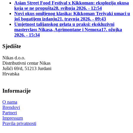
Asian Street Food Festival x Kikkoman: eksplozija okusa
koja se ne propušta
28. svibnja 2026. - 12:54
Novi okus omiljenog klasika: Kikkoman Teriyaki umaci u
još bogatijem izdanju
21. travnja 2026. - 09:43
Umjetnost talijanskog gelata u praksi: ekskluzivni
masterclass Nikasa, Agrimontane i Nemoxa
17. ožujka
2026. - 15:34
Sjedište
Nikas d.o.o.
Distributivni centar Nikas
Jušići 69/d, 51213 Jurdani
Hrvatska
Informacije
O nama
Brendovi
Partneri
Impressum
Pravila privatnosti