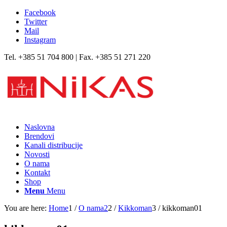
Facebook
Twitter
Mail
Instagram
Tel. +385 51 704 800 | Fax. +385 51 271 220
Naslovna
Brendovi
Kanali distribucije
Novosti
O nama
Kontakt
Shop
Menu
Menu
You are here:
Home
1
/
O nama2
2
/
Kikkoman
3
/
kikkoman01