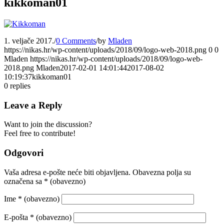
kikkoman01
1. veljače 2017.
/
0 Comments
/
by
Mladen
https://nikas.hr/wp-content/uploads/2018/09/logo-web-2018.png
0
0
Mladen
https://nikas.hr/wp-content/uploads/2018/09/logo-web-
2018.png
Mladen
2017-02-01 14:01:44
2017-08-02
10:19:37
kikkoman01
0
replies
Leave a Reply
Want to join the discussion?
Feel free to contribute!
Odgovori
Vaša adresa e-pošte neće biti objavljena.
Obavezna polja su
označena sa
* (obavezno)
Ime
* (obavezno)
E-pošta
* (obavezno)