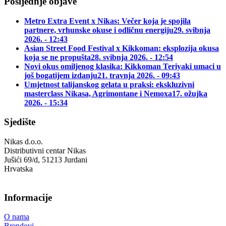
Posljednje objave
Metro Extra Event x Nikas: Večer koja je spojila
partnere, vrhunske okuse i odličnu energiju
29. svibnja
2026. - 12:43
Asian Street Food Festival x Kikkoman: eksplozija okusa
koja se ne propušta
28. svibnja 2026. - 12:54
Novi okus omiljenog klasika: Kikkoman Teriyaki umaci u
još bogatijem izdanju
21. travnja 2026. - 09:43
Umjetnost talijanskog gelata u praksi: ekskluzivni
masterclass Nikasa, Agrimontane i Nemoxa
17. ožujka
2026. - 15:34
Sjedište
Nikas d.o.o.
Distributivni centar Nikas
Jušići 69/d, 51213 Jurdani
Hrvatska
Informacije
O nama
Brendovi