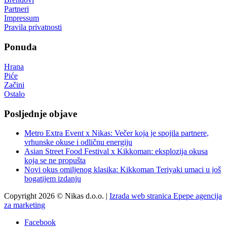
Partneri
Impressum
Pravila privatnosti
Ponuda
Hrana
Piće
Začini
Ostalo
Posljednje objave
Metro Extra Event x Nikas: Večer koja je spojila partnere,
vrhunske okuse i odličnu energiju
Asian Street Food Festival x Kikkoman: eksplozija okusa
koja se ne propušta
Novi okus omiljenog klasika: Kikkoman Teriyaki umaci u još
bogatijem izdanju
Copyright 2026 © Nikas d.o.o. |
Izrada web stranica Epepe agencija
za marketing
Facebook