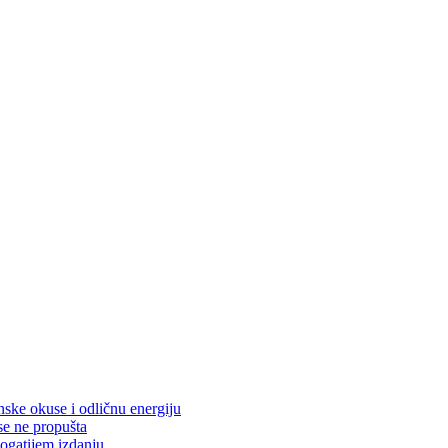
nske okuse i odličnu energiju
se ne propušta
ogatijem izdanju