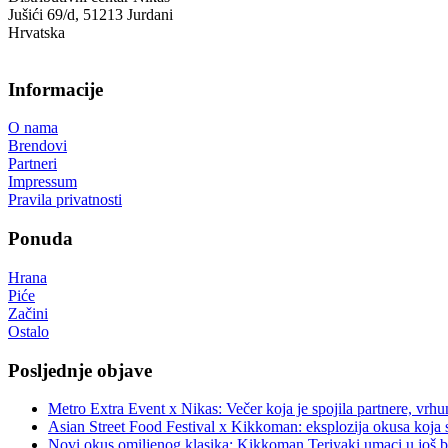
Jušići 69/d, 51213 Jurdani
Hrvatska
Informacije
O nama
Brendovi
Partneri
Impressum
Pravila privatnosti
Ponuda
Hrana
Piće
Začini
Ostalo
Posljednje objave
Metro Extra Event x Nikas: Večer koja je spojila partnere, vrhu
Asian Street Food Festival x Kikkoman: eksplozija okusa koja 
Novi okus omiljenog klasika: Kikkoman Teriyaki umaci u još b