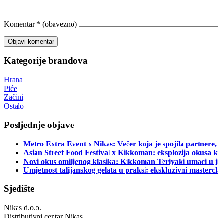
Komentar
* (obavezno)
Kategorije brandova
Hrana
Piće
Začini
Ostalo
Posljednje objave
Metro Extra Event x Nikas: Večer koja je spojila partnere,
Asian Street Food Festival x Kikkoman: eksplozija okusa k
Novi okus omiljenog klasika: Kikkoman Teriyaki umaci u j
Umjetnost talijanskog gelata u praksi: ekskluzivni master
Sjedište
Nikas d.o.o.
Distributivni centar Nikas