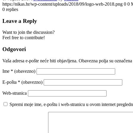
https://nikas.hr/wp-content/uploads/2018/09/logo-web-2018.png
0
0
0
replies
Leave a Reply
Want to join the discussion?
Feel free to contribute!
Odgovori
Vaša adresa e-pošte neće biti objavljena.
Obavezna polja su označena
Ime
* (obavezno)
E-pošta
* (obavezno)
Web-stranica
Spremi moje ime, e-poštu i web-stranicu u ovom internet pregledn