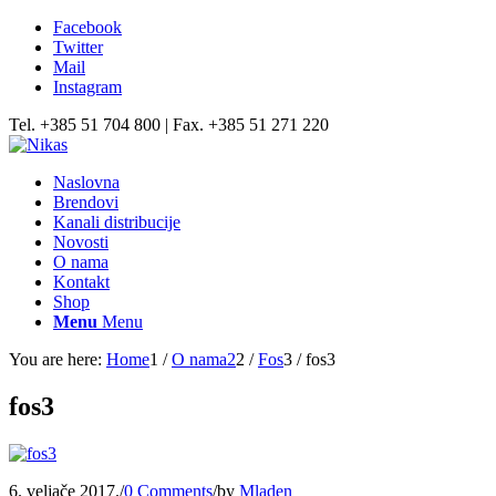
Facebook
Twitter
Mail
Instagram
Tel. +385 51 704 800 | Fax. +385 51 271 220
Naslovna
Brendovi
Kanali distribucije
Novosti
O nama
Kontakt
Shop
Menu
Menu
You are here:
Home
1
/
O nama2
2
/
Fos
3
/
fos3
fos3
6. veljače 2017.
/
0 Comments
/
by
Mladen