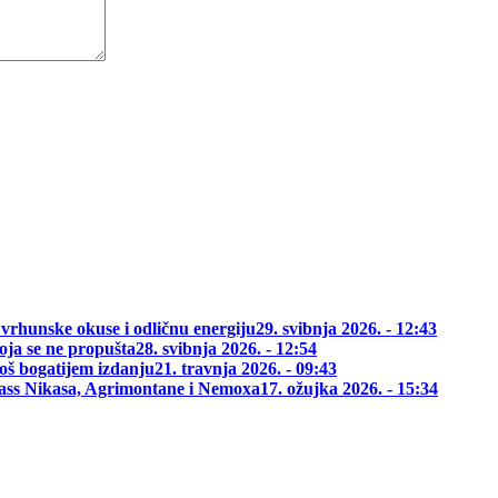
 vrhunske okuse i odličnu energiju
29. svibnja 2026. - 12:43
oja se ne propušta
28. svibnja 2026. - 12:54
oš bogatijem izdanju
21. travnja 2026. - 09:43
class Nikasa, Agrimontane i Nemoxa
17. ožujka 2026. - 15:34