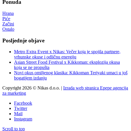
Ponuda
Hrana
Piće
Začini
Ostalo
Posljednje objave
Metro Extra Event x Nikas: Večer koja je spojila partnere,
vrhunske okuse i odličnu energiju
Asian Street Food Festival x Kikkoman: eksplozija okusa
koja se ne propušta
Novi okus omiljenog klasika: Kikkoman Teriyaki umaci u još
bogatijem izdanju
Copyright 2026 © Nikas d.o.o. |
Izrada web stranica Epepe agencija
za marketing
Facebook
Twitter
Mail
Instagram
Scroll to top