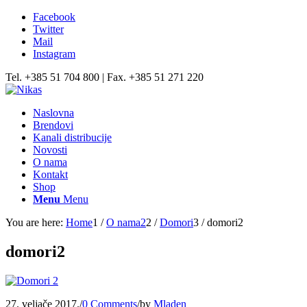
Facebook
Twitter
Mail
Instagram
Tel. +385 51 704 800 | Fax. +385 51 271 220
Naslovna
Brendovi
Kanali distribucije
Novosti
O nama
Kontakt
Shop
Menu
Menu
You are here:
Home
1
/
O nama2
2
/
Domori
3
/
domori2
domori2
27. veljače 2017.
/
0 Comments
/
by
Mladen