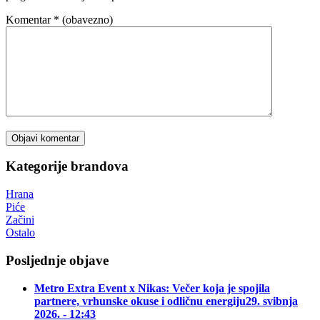
Komentar
* (obavezno)
Kategorije brandova
Hrana
Piće
Začini
Ostalo
Posljednje objave
Metro Extra Event x Nikas: Večer koja je spojila
partnere, vrhunske okuse i odličnu energiju
29. svibnja
2026. - 12:43