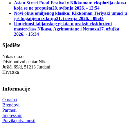
Asian Street Food Festival x Kikkoman: eksplozija okusa
koja se ne propušta
28. svibnja 2026. - 12:54
Novi okus omiljenog klasika: Kikkoman Teriyaki umaci u
još bogatijem izdanju
21. travnja 2026. - 09:43
Umjetnost talijanskog gelata u praksi: ekskluzivni
masterclass Nikasa, Agrimontane i Nemoxa
17. ožujka
2026. - 15:34
Sjedište
Nikas d.o.o.
Distributivni centar Nikas
Jušići 69/d, 51213 Jurdani
Hrvatska
Informacije
O nama
Brendovi
Partneri
Impressum
Pravila privatnosti