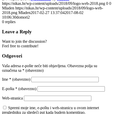
https://nikas.hr/wp-content/uploads/2018/09/logo-web-2018.png
0
0
Mladen
https://nikas.hr/wp-content/uploads/2018/09/logo-web-
2018.png
Mladen
2017-02-27 13:37:04
2017-08-02
10:06:30
domori2
0
replies
Leave a Reply
Want to join the discussion?
Feel free to contribute!
Odgovori
Vaša adresa e-pošte neće biti objavljena.
Obavezna polja su
označena sa
* (obavezno)
Ime
* (obavezno)
E-pošta
* (obavezno)
Web-stranica
Spremi moje ime, e-poštu i web-stranicu u ovom internet
pregledniku za sljedeći put kada budem komentirao.