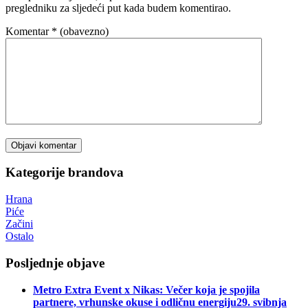
pregledniku za sljedeći put kada budem komentirao.
Komentar
* (obavezno)
Kategorije brandova
Hrana
Piće
Začini
Ostalo
Posljednje objave
Metro Extra Event x Nikas: Večer koja je spojila
partnere, vrhunske okuse i odličnu energiju
29. svibnja