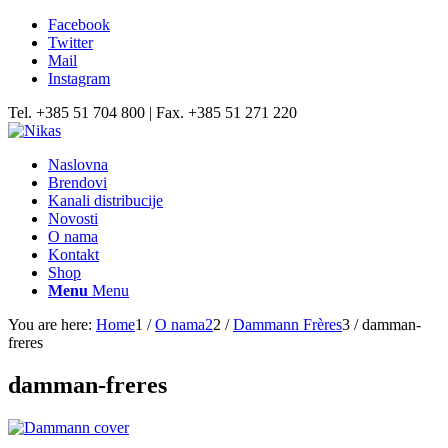
Facebook
Twitter
Mail
Instagram
Tel. +385 51 704 800 | Fax. +385 51 271 220
Naslovna
Brendovi
Kanali distribucije
Novosti
O nama
Kontakt
Shop
Menu
Menu
You are here:
Home
1
/
O nama2
2
/
Dammann Frѐres
3
/
damman-
freres
damman-freres