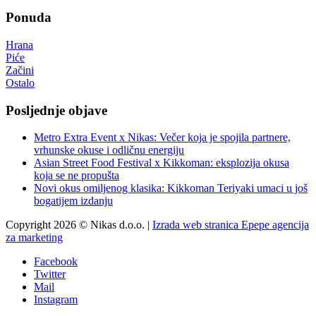
Ponuda
Hrana
Piće
Začini
Ostalo
Posljednje objave
Metro Extra Event x Nikas: Večer koja je spojila partnere,
vrhunske okuse i odličnu energiju
Asian Street Food Festival x Kikkoman: eksplozija okusa
koja se ne propušta
Novi okus omiljenog klasika: Kikkoman Teriyaki umaci u još
bogatijem izdanju
Copyright 2026 © Nikas d.o.o. |
Izrada web stranica Epepe agencija
za marketing
Facebook
Twitter
Mail
Instagram