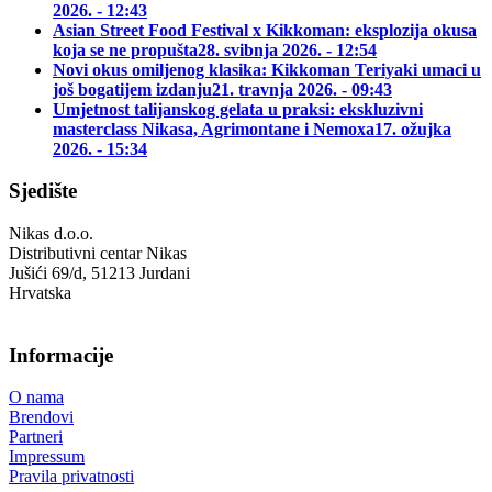
2026. - 12:43
Asian Street Food Festival x Kikkoman: eksplozija okusa
koja se ne propušta
28. svibnja 2026. - 12:54
Novi okus omiljenog klasika: Kikkoman Teriyaki umaci u
još bogatijem izdanju
21. travnja 2026. - 09:43
Umjetnost talijanskog gelata u praksi: ekskluzivni
masterclass Nikasa, Agrimontane i Nemoxa
17. ožujka
2026. - 15:34
Sjedište
Nikas d.o.o.
Distributivni centar Nikas
Jušići 69/d, 51213 Jurdani
Hrvatska
Informacije
O nama
Brendovi
Partneri
Impressum
Pravila privatnosti