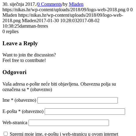
30. siječnja 2017.
/
0 Comments
/
by
Mladen
https://nikas.hr/wp-content/uploads/2018/09/logo-web-2018.png
0
0
Mladen
https://nikas.hr/wp-content/uploads/2018/09/logo-web-
2018.png
Mladen
2017-01-30 10:28:03
2017-08-02
10:38:25
damman-freres
0
replies
Leave a Reply
Want to join the discussion?
Feel free to contribute!
Odgovori
Vaša adresa e-pošte neće biti objavljena.
Obavezna polja su
označena sa
* (obavezno)
Ime
* (obavezno)
E-pošta
* (obavezno)
Web-stranica
Spremi moje ime, e-poštu i web-stranicu u ovom internet