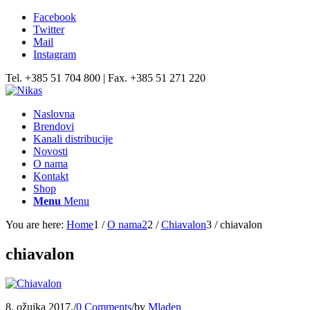
Facebook
Twitter
Mail
Instagram
Tel. +385 51 704 800 | Fax. +385 51 271 220
Naslovna
Brendovi
Kanali distribucije
Novosti
O nama
Kontakt
Shop
Menu
Menu
You are here:
Home
1
/
O nama2
2
/
Chiavalon
3
/
chiavalon
chiavalon
8. ožujka 2017.
/
0 Comments
/
by
Mladen