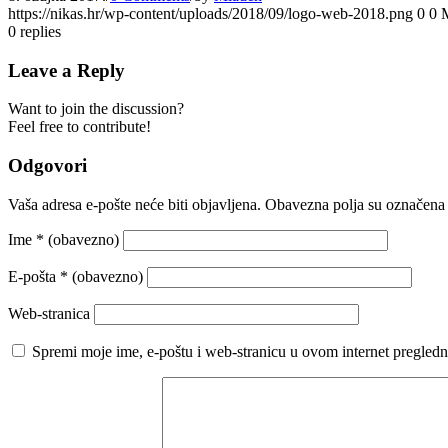
https://nikas.hr/wp-content/uploads/2018/09/logo-web-2018.png
0
0
0
replies
Leave a Reply
Want to join the discussion?
Feel free to contribute!
Odgovori
Vaša adresa e-pošte neće biti objavljena.
Obavezna polja su označena
Ime
* (obavezno)
E-pošta
* (obavezno)
Web-stranica
Spremi moje ime, e-poštu i web-stranicu u ovom internet pregledn