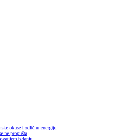
nske okuse i odličnu energiju
se ne propušta
ogatijem izdanju