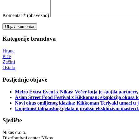
Komentar
* (obavezno)
Kategorije brandova
Hrana
Piće
Začini
Ostalo
Posljednje objave
Metro Extra Event x Nikas: Večer koja je spojila partnere,
Asian Street Food Festival x Kikkoman: eksplozija okusa k
Novi okus omiljenog klasika: Kikkoman Teriyaki umaci u j
Umjetnost talijanskog gelata u praksi: ekskluzivni master
Sjedište
Nikas d.o.o.
Distributivni centar Nikas