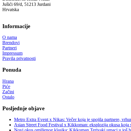
Jušići 69/d, 51213 Jurdani
Hrvatska
Informacije
O nama
Brendovi
Partneri
Impressum
Pravila privatnosti
Ponuda
Hrana
Piće
Začini
Ostalo
Posljednje objave
Metro Extra Event x Nikas: Večer koja je spojila partnere, vrhu
Asian Street Food Festival x Kikkoman: eksplozija okusa koja 
Novi okus omiljenog klasika: Kikkoman Teriyaki umaci u još b