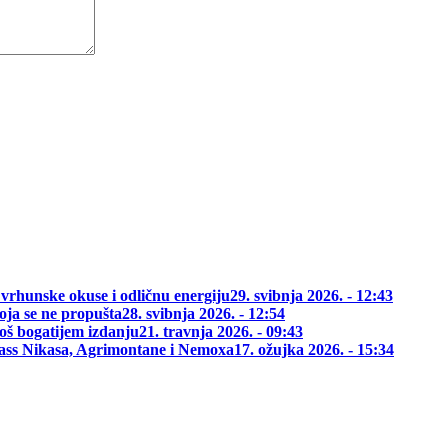
 vrhunske okuse i odličnu energiju
29. svibnja 2026. - 12:43
oja se ne propušta
28. svibnja 2026. - 12:54
oš bogatijem izdanju
21. travnja 2026. - 09:43
class Nikasa, Agrimontane i Nemoxa
17. ožujka 2026. - 15:34