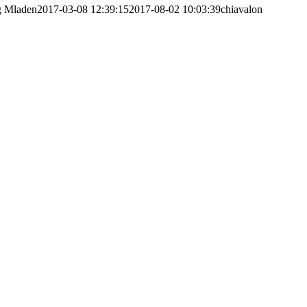
g
Mladen
2017-03-08 12:39:15
2017-08-02 10:03:39
chiavalon