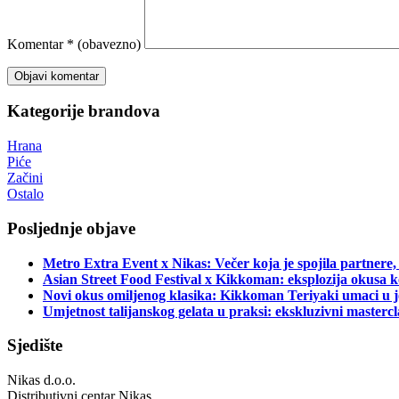
Komentar
* (obavezno)
Kategorije brandova
Hrana
Piće
Začini
Ostalo
Posljednje objave
Metro Extra Event x Nikas: Večer koja je spojila partnere,
Asian Street Food Festival x Kikkoman: eksplozija okusa k
Novi okus omiljenog klasika: Kikkoman Teriyaki umaci u j
Umjetnost talijanskog gelata u praksi: ekskluzivni master
Sjedište
Nikas d.o.o.
Distributivni centar Nikas