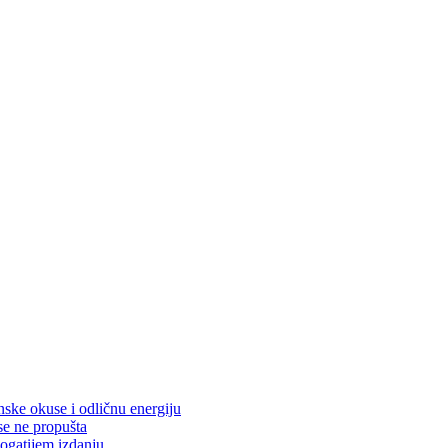
nske okuse i odličnu energiju
se ne propušta
ogatijem izdanju