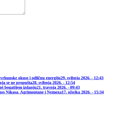
 vrhunske okuse i odličnu energiju
29. svibnja 2026. - 12:43
oja se ne propušta
28. svibnja 2026. - 12:54
oš bogatijem izdanju
21. travnja 2026. - 09:43
class Nikasa, Agrimontane i Nemoxa
17. ožujka 2026. - 15:34