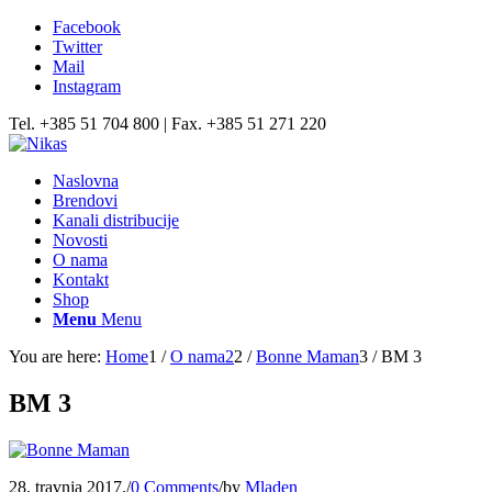
Facebook
Twitter
Mail
Instagram
Tel. +385 51 704 800 | Fax. +385 51 271 220
Naslovna
Brendovi
Kanali distribucije
Novosti
O nama
Kontakt
Shop
Menu
Menu
You are here:
Home
1
/
O nama2
2
/
Bonne Maman
3
/
BM 3
BM 3
28. travnja 2017.
/
0 Comments
/
by
Mladen