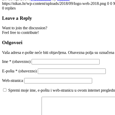
https://nikas.hr/wp-content/uploads/2018/09/logo-web-2018.png
0
0
0
replies
Leave a Reply
Want to join the discussion?
Feel free to contribute!
Odgovori
Vaša adresa e-pošte neće biti objavljena.
Obavezna polja su označena
Ime
* (obavezno)
E-pošta
* (obavezno)
Web-stranica
Spremi moje ime, e-poštu i web-stranicu u ovom internet pregledn