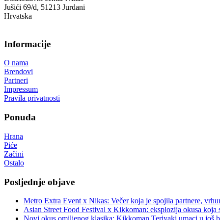
Jušići 69/d, 51213 Jurdani
Hrvatska
Informacije
O nama
Brendovi
Partneri
Impressum
Pravila privatnosti
Ponuda
Hrana
Piće
Začini
Ostalo
Posljednje objave
Metro Extra Event x Nikas: Večer koja je spojila partnere, vrhu
Asian Street Food Festival x Kikkoman: eksplozija okusa koja 
Novi okus omiljenog klasika: Kikkoman Teriyaki umaci u još b