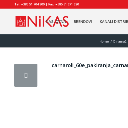
Tel. +385 51 704 800 | Fax. +385 51 271 220
NASLOVNA
BRENDOVI
KANALI DISTRIB
Home
/
O nama2
carnaroli_60e_pakiranja_carnar