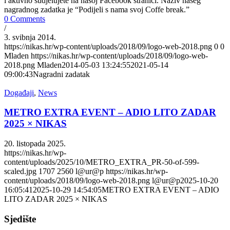
i aktivno sudjelujete na našoj Facebook stranici. Naziv našeg
nagradnog zadatka je “Podijeli s nama svoj Coffe break.”
0 Comments
/
3. svibnja 2014.
https://nikas.hr/wp-content/uploads/2018/09/logo-web-2018.png
0
0
Mladen
https://nikas.hr/wp-content/uploads/2018/09/logo-web-
2018.png
Mladen
2014-05-03 13:24:55
2021-05-14
09:00:43
Nagradni zadatak
Događaji
,
News
METRO EXTRA EVENT – ADIO LITO ZADAR
2025 × NIKAS
20. listopada 2025.
https://nikas.hr/wp-
content/uploads/2025/10/METRO_EXTRA_PR-50-of-599-
scaled.jpg
1707
2560
l@ur@p
https://nikas.hr/wp-
content/uploads/2018/09/logo-web-2018.png
l@ur@p
2025-10-20
16:05:41
2025-10-29 14:54:05
METRO EXTRA EVENT – ADIO
LITO ZADAR 2025 × NIKAS
Sjedište