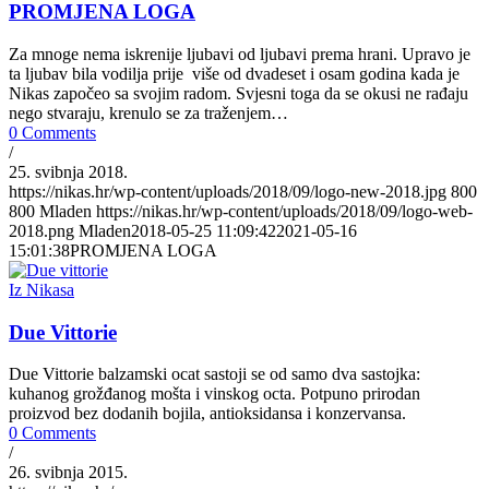
PROMJENA LOGA
Za mnoge nema iskrenije ljubavi od ljubavi prema hrani. Upravo je
ta ljubav bila vodilja prije više od dvadeset i osam godina kada je
Nikas započeo sa svojim radom. Svjesni toga da se okusi ne rađaju
nego stvaraju, krenulo se za traženjem…
0 Comments
/
25. svibnja 2018.
https://nikas.hr/wp-content/uploads/2018/09/logo-new-2018.jpg
800
800
Mladen
https://nikas.hr/wp-content/uploads/2018/09/logo-web-
2018.png
Mladen
2018-05-25 11:09:42
2021-05-16
15:01:38
PROMJENA LOGA
Iz Nikasa
Due Vittorie
Due Vittorie balzamski ocat sastoji se od samo dva sastojka:
kuhanog grožđanog mošta i vinskog octa. Potpuno prirodan
proizvod bez dodanih bojila, antioksidansa i konzervansa.
0 Comments
/
26. svibnja 2015.