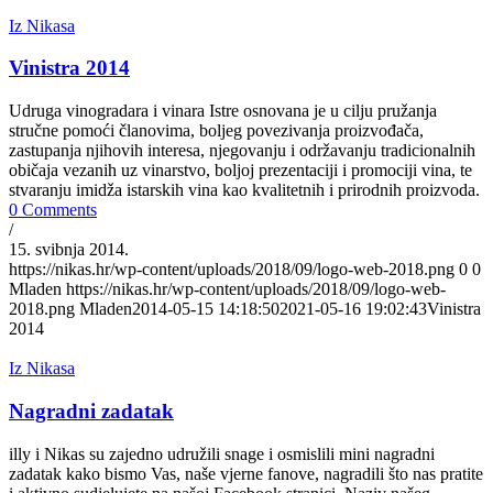
Iz Nikasa
Vinistra 2014
Udruga vinogradara i vinara Istre osnovana je u cilju pružanja
stručne pomoći članovima, boljeg povezivanja proizvođača,
zastupanja njihovih interesa, njegovanju i održavanju tradicionalnih
običaja vezanih uz vinarstvo, boljoj prezentaciji i promociji vina, te
stvaranju imidža istarskih vina kao kvalitetnih i prirodnih proizvoda.
0 Comments
/
15. svibnja 2014.
https://nikas.hr/wp-content/uploads/2018/09/logo-web-2018.png
0
0
Mladen
https://nikas.hr/wp-content/uploads/2018/09/logo-web-
2018.png
Mladen
2014-05-15 14:18:50
2021-05-16 19:02:43
Vinistra
2014
Iz Nikasa
Nagradni zadatak
illy i Nikas su zajedno udružili snage i osmislili mini nagradni
zadatak kako bismo Vas, naše vjerne fanove, nagradili što nas pratite