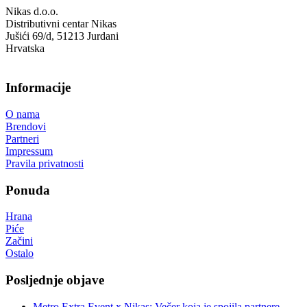
Nikas d.o.o.
Distributivni centar Nikas
Jušići 69/d, 51213 Jurdani
Hrvatska
Informacije
O nama
Brendovi
Partneri
Impressum
Pravila privatnosti
Ponuda
Hrana
Piće
Začini
Ostalo
Posljednje objave
Metro Extra Event x Nikas: Večer koja je spojila partnere,