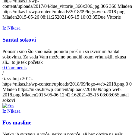
https://nikas.hr/wp-
content/uploads/2017/04/due_vittorie_366x306.jpg
306
366
Mladen
https://nikas.hr/wp-content/uploads/2018/09/logo-web-2018.png
Mladen
2015-05-26 08:11:25
2021-05-15 10:03:35
Due Vittorie
Iz Nikasa
Santal sokovi
Ponosni smo što smo našu ponudu proširili sa izvrsnim Santal
sokovima. Za sada Vam možemo ponuditi osam vrhunskih okusa
ali... to je tek početak
0 Comments
/
6. svibnja 2015.
https://nikas.hr/wp-content/uploads/2018/09/logo-web-2018.png
0
0
Mladen
https://nikas.hr/wp-content/uploads/2018/09/logo-web-
2018.png
Mladen
2015-05-06 12:42:16
2021-05-15 08:08:05
Santal
sokovi
Iz Nikasa
Fos masline
Netko ih svrstava u voće, netko u povrće, ali bez obzira na vašu