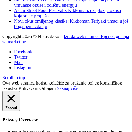
vrhunske okuse i odličnu energiju
Asian Street Food Festival x Kikkoman: eksplozija okusa
koja se ne propušta
Novi okus omiljenog klasika: Kikkoman Teriyaki umaci u još
bogatijem izdanju
Copyright 2026 © Nikas d.o.o. |
Izrada web stranica Epepe agencija
za marketing
Facebook
Twitter
Mail
Instagram
Scroll to top
Ova web stranica koristi kolačiće za pružanje boljeg korisničkog
iskustva.
Prihvaćam
Odbijam
Saznaj više
Zatvori
Privacy Overview
This website uses cookies to improve your experience while you