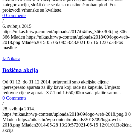
kategorizaciju, složit ćete se da su masline čaroban plod. Fos
proizvodi vrhunske su kvalitete.
0 Comments
/
6. svibnja 2015.
https://nikas.hr/wp-content/uploads/2017/04/fos_366x306.jpg
306
366
Mladen
https://nikas.hr/wp-content/uploads/2018/09/logo-web-
2018.png
Mladen
2015-05-06 08:53:43
2021-05-16 12:05:33
Fos
masline
Iz Nikasa
Božićna akcija
Od 01.12. do 31.12.2014. pripremili smo akcijske cijene
iperespresso aparata za illy kavu koji rade na kapsule. Umjesto
redovne cijene aparata X7.1 od 1.650,00kn sada platite samo...
0 Comments
/
28. svibnja 2014.
https://nikas.hr/wp-content/uploads/2018/09/logo-web-2018.png
0
0
Mladen
https://nikas.hr/wp-content/uploads/2018/09/logo-web-
2018.png
Mladen
2014-05-28 13:20:57
2021-05-15 12:01:01
Božićna
akcija